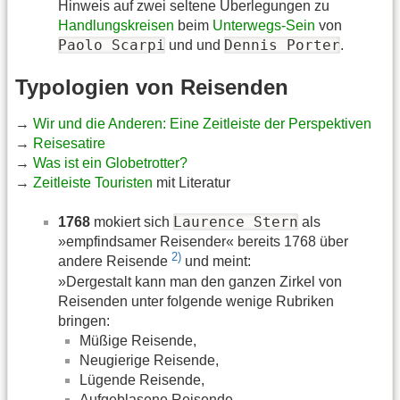
Hinweis auf zwei seltene Überlegungen zu
Handlungskreisen
beim
Unterwegs-Sein
von
Paolo Scarpi
Dennis Porter
und und
.
Typologien von Reisenden
→
Wir und die Anderen: Eine Zeitleiste der Perspektiven
→
Reisesatire
→
Was ist ein Globetrotter?
→
Zeitleiste Touristen
mit Literatur
Laurence Stern
1768
mokiert sich
als
»empfindsamer Reisender« bereits 1768 über
2)
andere Reisende
und meint:
»Dergestalt kann man den ganzen Zirkel von
Reisenden unter folgende wenige Rubriken
bringen:
Müßige Reisende,
Neugierige Reisende,
Lügende Reisende,
Aufgeblasene Reisende,