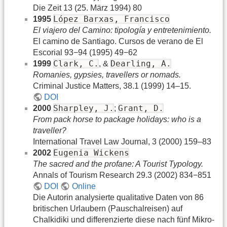
Die Zeit 13 (25. März 1994) 80
López Barxas, Francisco
1995
El viajero del Camino: tipología y entretenimiento.
El camino de Santiago. Cursos de verano de El
Escorial 93−94 (1995) 49−62
Clark, C.
Dearling, A.
1999
, &
Romanies, gypsies, travellers or nomads.
Criminal Justice Matters, 38.1 (1999) 14–15.
DOI
Sharpley, J.
Grant, D.
2000
;
From pack horse to package holidays: who is a
traveller?
International Travel Law Journal, 3 (2000) 159–83
Eugenia Wickens
2002
The sacred and the profane: A Tourist Typology.
Annals of Tourism Research 29.3 (2002) 834−851
DOI
Online
Die Autorin analysierte qualitative Daten von 86
britischen Urlaubern (Pauschalreisen) auf
Chalkidiki und differenzierte diese nach fünf Mikro-