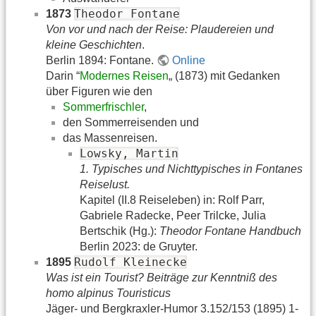
Theodor Fontane
1873
Von vor und nach der Reise: Plaudereien und
kleine Geschichten
.
Berlin 1894: Fontane.
Online
Darin “
Modernes Reisen
„ (1873) mit Gedanken
über Figuren wie den
Sommerfrischler
,
den Sommerreisenden und
das Massenreisen.
Lowsky, Martin
1. Typisches und Nichttypisches in Fontanes
Reiselust.
Kapitel (II.8 Reiseleben) in: Rolf Parr,
Gabriele Radecke, Peer Trilcke, Julia
Bertschik (Hg.):
Theodor Fontane Handbuch
Berlin 2023: de Gruyter.
Rudolf Kleinecke
1895
Was ist ein Tourist? Beiträge zur Kenntniß des
homo alpinus Touristicus
Jäger- und Bergkraxler-Humor 3.152/153 (1895) 1-