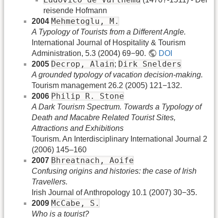
reisende Hofmann
Mehmetoglu, M.
2004
A Typology of Tourists from a Different Angle.
International Journal of Hospitality & Tourism
Administration, 5.3 (2004) 69−90.
DOI
Decrop, Alain
Dirk Snelders
2005
;
A grounded typology of vacation decision-making.
Tourism management 26.2 (2005) 121−132.
Philip R. Stone
2006
A Dark Tourism Spectrum. Towards a Typology of
Death and Macabre Related Tourist Sites,
Attractions and Exhibitions
Tourism. An Interdisciplinary International Journal 2
(2006) 145–160
Bhreatnach, Aoife
2007
Confusing origins and histories: the case of Irish
Travellers.
Irish Journal of Anthropology 10.1 (2007) 30−35.
McCabe, S.
2009
Who is a tourist?