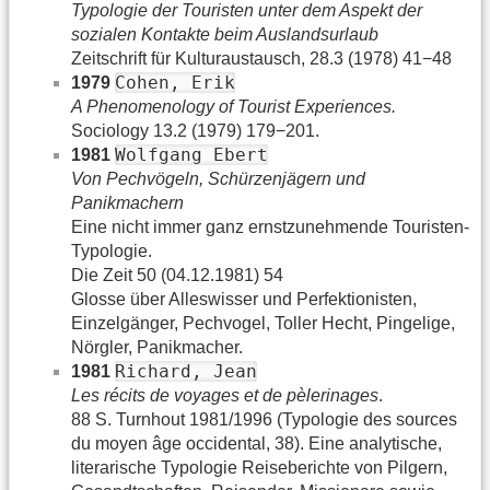
Typologie der Touristen unter dem Aspekt der
sozialen Kontakte beim Auslandsurlaub
Zeitschrift für Kulturaustausch, 28.3 (1978) 41−48
Cohen, Erik
1979
A Phenomenology of Tourist Experiences.
Sociology 13.2 (1979) 179−201.
Wolfgang Ebert
1981
Von Pechvögeln, Schürzenjägern und
Panikmachern
Eine nicht immer ganz ernstzunehmende Touristen-
Typologie.
Die Zeit 50 (04.12.1981) 54
Glosse über Alleswisser und Perfektionisten,
Einzelgänger, Pechvogel, Toller Hecht, Pingelige,
Nörgler, Panikmacher.
Richard, Jean
1981
Les récits de voyages et de pèlerinages
.
88 S. Turnhout 1981/1996 (Typologie des sources
du moyen âge occidental, 38). Eine analytische,
literarische Typologie Reiseberichte von Pilgern,