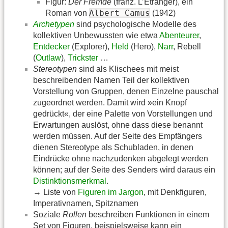
Figur:
Der Fremde
(franz. L’Étranger), ein
Albert Camus
Roman von
(1942)
Archetypen
sind psychologische Modelle des
kollektiven Unbewussten wie etwa
Abenteurer
,
Entdecker
(Explorer),
Held
(Hero),
Narr
, Rebell
(
Outlaw
),
Trickster
…
Stereotypen
sind als Klischees mit meist
beschreibenden Namen Teil der kollektiven
Vorstellung von Gruppen, denen Einzelne pauschal
zugeordnet werden. Damit wird »ein Knopf
gedrückt«, der eine Palette von Vorstellungen und
Erwartungen auslöst, ohne dass diese benannt
werden müssen. Auf der Seite des Empfängers
dienen Stereotype als Schubladen, in denen
Eindrücke ohne nachzudenken abgelegt werden
können; auf der Seite des Senders wird daraus ein
Distinktionsmerkmal
.
→ Liste von
Figuren im Jargon
, mit Denkfiguren,
Imperativnamen, Spitznamen
Soziale
Rollen
beschreiben Funktionen in einem
Set von Figuren, beispielsweise kann ein