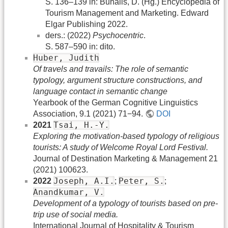
S. 136–139 in: Buhalis, D. (Hg.) Encyclopedia of
Tourism Management and Marketing. Edward
Elgar Publishing 2022.
ders.: (2022)
Psychocentric
.
S. 587–590 in: dito.
Huber, Judith
Of travels and travails: The role of semantic
typology, argument structure constructions, and
language contact in semantic change
Yearbook of the German Cognitive Linguistics
Association, 9.1 (2021) 71−94.
DOI
Tsai, H.-Y.
2021
Exploring the motivation-based typology of religious
tourists: A study of Welcome Royal Lord Festival.
Journal of Destination Marketing & Management 21
(2021) 100623.
Joseph, A.I.
Peter, S.
2022
;
;
Anandkumar, V.
Development of a typology of tourists based on pre-
trip use of social media.
International Journal of Hospitality & Tourism