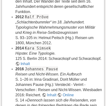
den Inhalt. Der Wandel der Texte seit dem 16.
Jahrhundert entspricht deren gesellschaftlicher
Funktion.
Ralf Pröve
2012
„Schlachtenbummler“ im 18. Jahrhundert.
Typologische Wahrnehmungsmuster von Militär
und Krieg in Reise-Selbstzeugnissen
S. 93–105 in: Helmut Peitsch (Hg.): Reisen um
1800, München 2012.
Kara Simsek
2014
Hipster. Eine Typologie.
125 S. Berlin 2014: Schwarzkopf und Schwarzkopf.
Inhalt
Johannes Pause
2016
Reisen und Nicht-Wissen. Ein Aufbruch
S. 1–26 in: Irina Gradinari, Dorit Müller und
Johannes Pause (Hg.): Versteckt - Verirrt -
Verschollen : Reisen und Nicht-Wissen. Wiesbaden
2016: Reichert.
Inhalt
Online
S. 14
»Dennoch lassen sich die Reisenden, von
denen in den folgenden Beiträgen die Rede sein