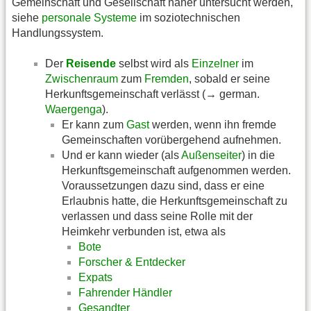
Gemeinschaft und Gesellschaft näher untersucht werden,
siehe
personale Systeme
im soziotechnischen
Handlungssystem.
Der
Reisende
selbst wird als
Einzelner
im
Zwischenraum
zum
Fremden
, sobald er seine
Herkunftsgemeinschaft verlässt (→ german.
Waergenga
).
Er kann zum
Gast
werden, wenn ihn fremde
Gemeinschaften vorübergehend aufnehmen.
Und er kann wieder (als
Außenseiter
) in die
Herkunftsgemeinschaft aufgenommen werden.
Voraussetzungen dazu sind, dass er eine
Erlaubnis hatte, die Herkunftsgemeinschaft zu
verlassen und dass seine Rolle mit der
Heimkehr verbunden ist, etwa als
Bote
Forscher & Entdecker
Expats
Fahrender Händler
Gesandter