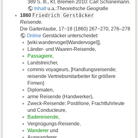
389 S. Ill., Kt. Bremen 2010: Carl Schünemann.
Inhalt
u.a.:
Theoretische Geografie
Friedrich Gerstäcker
1860
Reisende.
Die Gartenlaube, 17−18 (1860) 267−270, 276–278
Online
Gerstäcker unterscheidet:
[wiki:wandervogel|Wandervogel]],
Länder- und Waaren-Reisende,
Passagiere
,
Landstreicher,
commis voyageurs, [Handlungsreisende;
reisende Vertriebsmitarbeiter für größere
Firmen]
Diplomaten,
arme Reisende (Handwerker),
Zweck-Reisende: Postillone, Frachtfuhrleute
und Conducteure,
Badereisende
,
Vergnügungs-Reisende,
Wanderer
und
Auswanderer