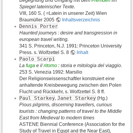
Begegnung und Umgang mit dem
Fremden
im
Spiegel lateinischer Texte.
VIII, 160 S. ( =Latein in unserer Zeit) Wien
Braumüller 2005
Inhaltsverzeichnis
Dennis Porter
Haunted journeys : desire and transgression in
european travel writing.
341 S. Princeton, N.J. 1991: Princeton University
Press. s. Wolfzettel S. 8
Inhalt
Paolo Scarpi
La
fuga
e il
ritorno
: storia e mitologia del viaggio.
253 S. Venezia 1992: Marsilio
Der Religionswissenschaftler konstruiert eine
anhaltende Kreisbewegung zwischen den Polen
Flucht und Rückkehr, s. Wolfzettel S. 8 ff.
Paul Starkey
Janet Starkey
,
(Hg.)
Pious pilgrims, discerning travellers, curious
tourists : changing patterns of travel to the Middle
East from Medieval to modern times
ASTENE Biennial Conference (Association for the
Study of Travel in Egypt and the Near East),