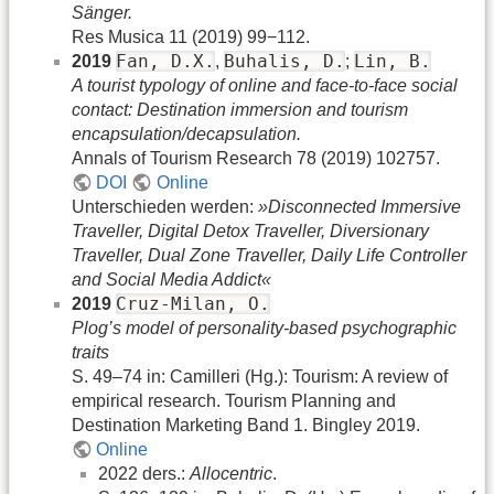
Sänger.
Res Musica 11 (2019) 99−112.
Fan, D.X.
Buhalis, D.
Lin, B.
2019
,
;
A tourist typology of online and face-to-face social
contact: Destination immersion and tourism
encapsulation/decapsulation.
Annals of Tourism Research 78 (2019) 102757.
DOI
Online
Unterschieden werden:
»Disconnected Immersive
Traveller, Digital Detox Traveller, Diversionary
Traveller, Dual Zone Traveller, Daily Life Controller
and Social Media Addict«
Cruz-Milan, O.
2019
Plog’s model of personality-based psychographic
traits
S. 49–74 in: Camilleri (Hg.): Tourism: A review of
empirical research. Tourism Planning and
Destination Marketing Band 1. Bingley 2019.
Online
2022 ders.:
Allocentric
.