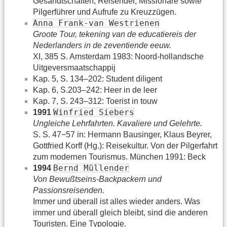
Gesandtschaften, Reisender, Missionare sowie
Pilgerführer und Aufrufe zu Kreuzzügen.
Anna Frank-van Westrienen
Groote Tour, tekening van de educatiereis der
Nederlanders in de zeventiende eeuw.
XI, 385 S. Amsterdam 1983: Noord-hollandsche
Uitgeversmaatschappij
Kap. 5, S. 134–202: Student diligent
Kap. 6, S.203–242: Heer in de leer
Kap. 7, S. 243–312: Toerist in touw
Winfried Siebers
1991
Ungleiche Lehrfahrten. Kavaliere und Gelehrte.
S. S. 47−57 in: Hermann Bausinger, Klaus Beyrer,
Gottfried Korff (Hg.): Reisekultur. Von der Pilgerfahrt
zum modernen Tourismus. München 1991: Beck
Bernd Müllender
1994
Von Bewußtseins-Backpackern und
Passionsreisenden.
Immer und überall ist alles wieder anders. Was
immer und überall gleich bleibt, sind die anderen
Touristen. Eine Typologie.