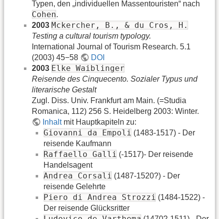
Typen, den „individuellen Massentouristen“ nach
Cohen
.
Mckercher, B., & du Cros, H.
2003
Testing a cultural tourism typology.
International Journal of Tourism Research. 5.1
(2003) 45−58
DOI
Elke Waiblinger
2003
Reisende des Cinquecento. Sozialer Typus und
literarische Gestalt
Zugl. Diss. Univ. Frankfurt am Main. (=Studia
Romanica, 112) 256 S. Heidelberg 2003: Winter.
Inhalt
mit Hauptkapiteln zu:
Giovanni da Empoli
(1483-1517) - Der
reisende Kaufmann
Raffaello Galli
(-1517)- Der reisende
Handelsagent
Andrea Corsali
(1487-1520?) - Der
reisende Gelehrte
Piero di Andrea Strozzi
(1484-1522) -
Der reisende Glücksritter
Ludovico de Varthema
(1470?-1511) - Der