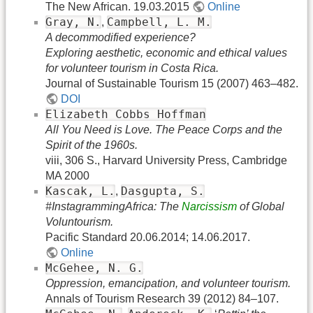
The New African. 19.03.2015
Online
Gray, N.
Campbell, L. M.
,
A decommodified experience?
Exploring aesthetic, economic and ethical values
for volunteer tourism in Costa Rica.
Journal of Sustainable Tourism 15 (2007) 463–482.
DOI
Elizabeth Cobbs Hoffman
All You Need is Love. The Peace Corps and the
Spirit of the 1960s.
viii, 306 S., Harvard University Press, Cambridge
MA 2000
Kascak, L.
Dasgupta, S.
,
#InstagrammingAfrica: The
Narcissism
of Global
Voluntourism.
Pacific Standard 20.06.2014; 14.06.2017.
Online
McGehee, N. G.
Oppression, emancipation, and volunteer tourism.
Annals of Tourism Research 39 (2012) 84–107.