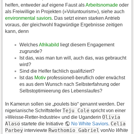
helfen, entweder auf eigene Faust als
Arbeitsnomade
oder
als Freiwillige in Projekten (»Voluntourism«), siehe auch
environmental saviors
. Das setzt einen starken Antrieb
voraus, der gleichwohl fragwürdige Ergebnisse zeitigen
kann, denn
Welches
Afrikabild
liegt diesem Engagement
zugrunde?
Ist das, was man tun will, auch das, was gebraucht
wird?
Sind die Helfer fachlich qualifiziert?
Ist das
Motiv
professionell-beruflich oder erwächst
es aus dem Wunsch nach Selbsterfahrung oder
Selbstoptimieerung des Lebenslaufes?
In Kamerun sollen sie „poulets bio“ genannt werden. Der
Teju Cole
nigerianische Schriftsteller
spricht von einer
Olivia
»Weisse-Retter-Industrie« und die Uganderin
Alaso
Celia
startete die Initiative
No White Saviors
.
Parbey
Rwothomio Gabriel
interviewte
von
No White