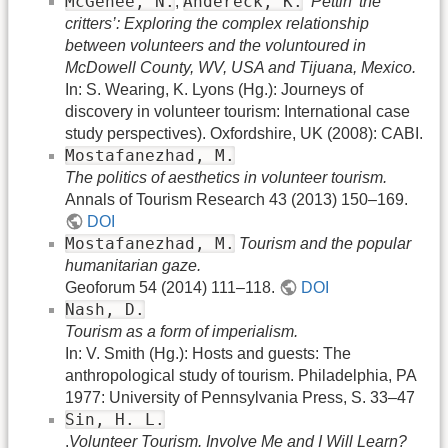
McGehee, N.
Andereck, K.
,
‘
Pettin’ the
critters’: Exploring the complex relationship
between volunteers and the voluntoured in
McDowell County, WV, USA and Tijuana, Mexico.
In: S. Wearing, K. Lyons (Hg.): Journeys of
discovery in volunteer tourism: International case
study perspectives). Oxfordshire, UK (2008): CABI.
Mostafanezhad, M.
The politics of aesthetics in volunteer tourism.
Annals of Tourism Research 43 (2013) 150–169.
DOI
Mostafanezhad, M.
Tourism and the popular
humanitarian gaze.
Geoforum 54 (2014) 111–118.
DOI
Nash, D.
Tourism as a form of imperialism.
In: V. Smith (Hg.): Hosts and guests: The
anthropological study of tourism. Philadelphia, PA
1977: University of Pennsylvania Press, S. 33–47
Sin, H. L.
.
Volunteer Tourism. Involve Me and I Will Learn?