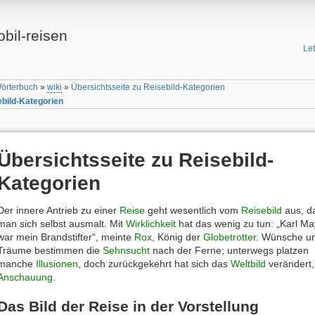
bil-reisen
Le
Wörterbuch
»
wiki
»
Übersichtsseite zu Reisebild-Kategorien
ebild-Kategorien
Übersichtsseite zu Reisebild-
Kategorien
Der innere Antrieb zu einer
Reise
geht wesentlich vom
Reisebild
aus, d
man sich selbst ausmalt. Mit
Wirklichkeit
hat das wenig zu tun: „Karl Ma
war mein Brandstifter“, meinte
Rox
, König der
Globetrotter
. Wünsche u
Träume bestimmen die
Sehnsucht
nach der Ferne; unterwegs platzen
manche
Illusionen
, doch zurückgekehrt hat sich das
Weltbild
verändert
Anschauung
.
Das Bild der Reise in der Vorstellung