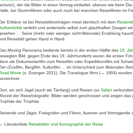
lecturer), der die Bilder in einen Vortrag einbettet, ebenso wie beim Dia
Halle, bei Stummfilmen oder auch noch bei manchen Reisefilmen im F
Der Erklärer ist bei Reisebildvorträgen meist identisch mit dem
Reisend
Authentizität
verleiht und anderseits selbst zum glaubhaften Zeugen wi
gesehen
… Seine (mehr oder weniger nicht-fiktionale) Erzählung hauch
und Reisebild gehen Hand in Hand.
Das
Moving Panorama
bediente bereits in der ersten Hälfte des
19. Ja
bewegten Bild, gegen Ende des 19. Jahrhunderts wuren die ersten Fime
dann als Dokumentarfilm zum Reisefilm oder Expeditionsfilm mit Schwer
Tier-/Zoofilm, Bergfilm, Kulturfilm … im Unterschied zum fiktionalen Re
Road Movie
(s. Goergen 2021). Die
Travelogue films
(→ 1904) wurden i
bezeichnet.
Dort, wo sich Jagd (auch als Tierfang) und Reisen zur
Safari
verbunden 
Wurzel der Reisefotografie: Bilder werden geschossen und zeigen das 
Trophäe der Trophäe.
Reisende und Jäger, Fotografen und Filmer, Autoren und Vortragende v
→ Literaturliste
Reisebilder und Ikonographie der Reise