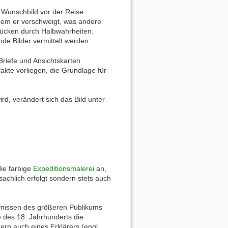
 Wunschbild vor der Reise.
ndem er verschweigt, was andere
 Lücken durch Halbwahrheiten.
de Bilder vermittelt werden.
Briefe und Ansichtskarten
kte vorliegen, die Grundlage für
rd, verändert sich das Bild unter
die farbige
Expeditionsmalerei
an,
achlich erfolgt sondern stets auch
rfnissen des größeren Publikums
 des 18. Jahrhunderts die
dern auch eines Erklärers (engl.