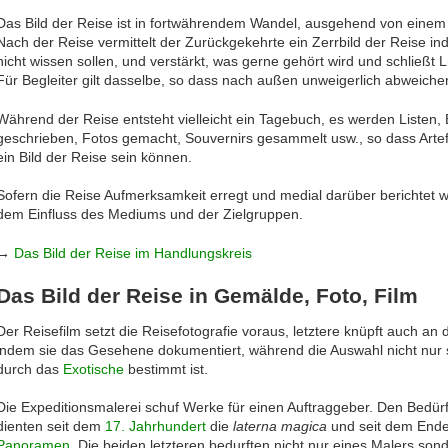
Das Bild der Reise ist in fortwährendem Wandel, ausgehend von einem
Nach der Reise vermittelt der Zurückgekehrte ein Zerrbild der Reise i
nicht wissen sollen, und verstärkt, was gerne gehört wird und schließt
Für Begleiter gilt dasselbe, so dass nach außen unweigerlich abweichen
Während der Reise entsteht vielleicht ein Tagebuch, es werden Listen, 
geschrieben, Fotos gemacht, Souvernirs gesammelt usw., so dass Artefa
ein Bild der Reise sein können.
Sofern die Reise Aufmerksamkeit erregt und medial darüber berichtet wi
dem Einfluss des Mediums und der Zielgruppen.
→
Das Bild der Reise im Handlungskreis
Das Bild der Reise in Gemälde, Foto, Film
Der Reisefilm setzt die Reisefotografie voraus, letztere knüpft auch an 
indem sie das Gesehene dokumentiert, während die Auswahl nicht nur s
durch das
Exotische
bestimmt ist.
Die Expeditionsmalerei schuf Werke für einen Auftraggeber. Den Bedü
dienten seit dem
17. Jahrhundert
die
laterna magica
und seit dem Ende
Panoramen
. Die beiden letzteren bedurften nicht nur eines Malers son