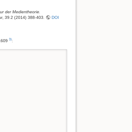
gur der Medientheorie.
tur, 39.2 (2014) 388-403.
DOI
3)
 1609
: