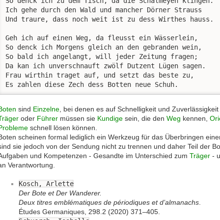
So denck ich zu dem Tisch, da die Schalmeyen klingen. 

Ich gehe durch den Wald und mancher Dörner Strauss 

Und traure, dass noch weit ist zu dess Wirthes hauss. 

Geh ich auf einen Weg, da fleusst ein Wässerlein, 

So denck ich Morgens gleich an den gebranden wein, 

So bald ich angelangt, will jeder Zeitung fragen; 

Da kan ich unverschnauft zwölf Dutzent Lügen sagen. 

Frau wirthin traget auf, und setzt das beste zu, 

Es zahlen diese Zech dess Botten neue Schuh. 
Boten
sind
Einzelne
, bei denen es auf Schnelligkeit und Zuverlässigke
Träger
oder
Führer
müssen sie
Kundige
sein, die den
Weg
kennen,
Ori
Probleme
schnell lösen können.
Boten scheinen formal lediglich ein Werkzeug für das Überbringen ein
sind sie jedoch von der Sendung nicht zu trennen und daher Teil der Bo
Aufgaben und Kompetenzen - Gesandte im Unterschied zum
Träger
- u
an Verantwortung.
Kosch, Arlette
Der Bote et Der Wanderer.
Deux titres emblématiques de périodiques et d’almanachs
.
Études Germaniques, 298.2 (2020) 371–405.