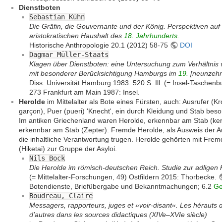
Dienstboten
Sebastian Kühn
Die Gräfin, die Gouvernante und der König. Perspektiven auf 
aristokratischen Haushalt des
18. Jahrhunderts
.
Historische Anthropologie 20.1 (2012) 58-75
DOI
Dagmar Müller-Staats
Klagen über Dienstboten: eine Untersuchung zum Verhältnis
mit besonderer Berücksichtigung Hamburgs im
19.
[neunzehn
Diss. Universität Hamburg 1983. 520 S. Ill. (= Insel-Taschenbuc
273 Frankfurt am Main 1987: Insel.
Herolde
im Mittelalter als Bote eines Fürsten, auch: Ausrufer (Kr
garçon), Puer (pueri) 'Knecht', ein durch Kleidung und Stab beso
Im antiken Griechenland waren Herolde, erkennbar am Stab (kery
erkennbar am Stab (Zepter). Fremde Herolde, als Ausweis der Aut
die inhaltliche Verantwortung trugen. Herolde gehörten mit Fr
(Hiketai) zur Gruppe der Asyloi.
Nils Bock
Die Herolde im römisch-deutschen Reich. Studie zur adligen 
(= Mittelalter-Forschungen, 49) Ostfildern 2015: Thorbecke.
Botendienste, Briefübergabe und Bekanntmachungen; 6.2
Ge
Boudreau, Claire
Messagers, rapporteurs, juges et »voir-disant«. Les héraut
d’autres dans les sources didactiques (XIVe–XVIe siècle)