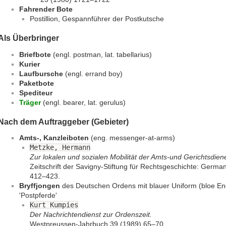
Fahrender Bote
Postillion, Gespannführer der Postkutsche
Als Überbringer
Briefbote
(engl. postman, lat. tabellarius)
Kurier
Laufbursche
(engl. errand boy)
Paketbote
Spediteur
Träger
(engl. bearer, lat. gerulus)
Nach dem Auftraggeber (Gebieter)
Amts-, Kanzleiboten
(eng. messenger-at-arms)
Metzke, Hermann
Zur lokalen und sozialen Mobilität der Amts-und Gerichtsdien
Zeitschrift der Savigny-Stiftung für Rechtsgeschichte: German
412–423.
Bryffjongen
des Deutschen Ordens mit blauer Uniform (bloe En
'Postpferde'
Kurt Kumpies
Der Nachrichtendienst zur Ordenszeit.
Westpreussen-Jahrbuch 39 (1989) 65–70