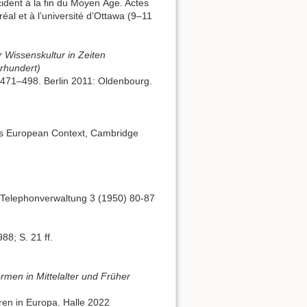
ccident à la fin du Moyen Âge. Actes
éal et à l’université d’Ottawa (9–11
r Wissenskultur in Zeiten
rhundert)
S. 471–498. Berlin 2011: Oldenbourg.
 its European Context, Cambridge
d Telephonverwaltung 3 (1950) 80-87
988; S. 21 ff.
rmen in Mittelalter und Früher
ren in Europa. Halle 2022