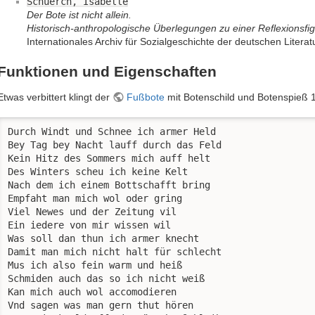
Schuerch, Isabelle
Der Bote ist nicht allein.
Historisch-anthropologische Überlegungen zu einer Reflexionsfi
Internationales Archiv für Sozialgeschichte der deutschen Litera
Funktionen und Eigenschaften
Etwas verbittert klingt der
Fußbote
mit Botenschild und Botenspieß
Durch Windt und Schnee ich armer Held

Bey Tag bey Nacht lauff durch das Feld

Kein Hitz des Sommers mich auff helt 

Des Winters scheu ich keine Kelt 

Nach dem ich einem Bottschafft bring 

Empfaht man mich wol oder gring

Viel Newes und der Zeitung vil 

Ein iedere von mir wissen wil 

Was soll dan thun ich armer knecht 

Damit man mich nicht halt für schlecht 

Mus ich also fein warm und heiß 

Schmiden auch das so ich nicht weiß 

Kan mich auch wol accomodieren 

Vnd sagen was man gern thut hören 
