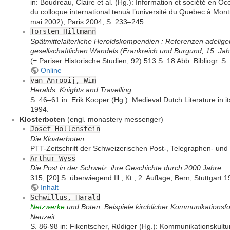
in: Boudreau, Claire et al. (Hg.): Information et société en O
du colloque international tenuà l’université du Quebec à Montr
mai 2002), Paris 2004, S. 233–245
Torsten Hiltmann
Spätmittelalterliche Heroldskompendien : Referenzen adelige
gesellschaftlichen Wandels (Frankreich und Burgund, 15. Jah
(= Pariser Historische Studien, 92) 513 S. 18 Abb. Bibliogr. 
Online
van Anrooij, Wim
Heralds, Knights and Travelling
S. 46–61 in: Erik Kooper (Hg.): Medieval Dutch Literature in
1994.
Klosterboten
(engl. monastery messenger)
Josef Hollenstein
Die Klosterboten.
PTT-Zeitschrift der Schweizerischen Post-, Telegraphen- un
Arthur Wyss
Die Post in der Schweiz. ihre Geschichte durch 2000 Jahre.
315, [20] S. überwiegend Ill., Kt., 2. Auflage, Bern, Stuttgart 1
Inhalt
Schwillus, Harald
Netzwerke
und Boten: Beispiele kirchlicher Kommunikationsfo
Neuzeit
S. 86-98 in: Fikentscher, Rüdiger (Hg.): Kommunikationskultu