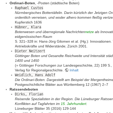
Ordinari-Boten
, -Posten (städtische Boten)
Raphael Custos
Nürmbergisches Bottentäfelin. Darin kürtzlich der Jetzigen
ordentlich verreisen, und woder alhero kommen fleißig vertze
Kupferstich 1636
Hübner, Klara
Botenwesen und überregionale Nachrichten
netze
als Innovati
eidgenössischen Raum
S. 321–328 in: Hans-Jörg Gilomen et al. (Hg.): Innovationen
Antriebskräfte und Widerstände; Zürich 2001.
Dieter Neitzert
Göttinger Boten und Gesandte Reichweite und Intensität sta
1400 und 1450
(= Göttinger Forschungen zur Landesgeschichte, 22) 199 S., Il
Verlag für Regionalgeschichte.
Inhalt
Weidlich, Hans Adolf
Die Ordinari-Boten. Dargestellt am Beispiel der Mergentheim
Postgeschichtliche Blätter aus Württemberg 12 (1967) 2–7
Ratssendeboten
Dirks, Florian
Reisende Spezialisten in der Region. Die Lüneburger Ratsse
Konflikten auf Tagfahrten im
15. Jahrhundert
.
Lüneburger Blätter 35 (2016) 129-144