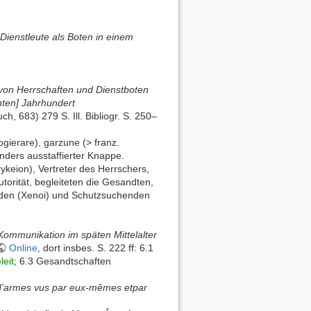
Dienstleute als Boten in einem
 von Herrschaften und Dienstboten
ten] Jahrhundert
h, 683) 279 S. Ill. Bibliogr. S. 250–
ogierare), garzune (> franz.
nders ausstaffierter Knappe.
keion), Vertreter des Herrschers,
orität, begleiteten die Gesandten,
emden (Xenoi) und Schutzsuchenden
Kommunikation im späten Mittelalter
Online
, dort insbes. S. 222 ff: 6.1
leit
; 6.3 Gesandtschaften
s d’armes vus par eux-mêmes etpar