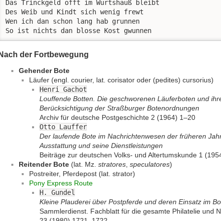
Das Trinckgeld offt im Würtshauß bleibt

Des Weib und Kindt sich wenig frewt

Wen ich dan schon lang hab grunnen 

So ist nichts dan blosse Kost gwunnen
Nach der Fortbewegung
Gehender Bote
Läufer (engl. courier, lat. corisator oder (pedites) cursorius)
Henri Gachot
Louffende Botten. Die geschworenen Läuferboten und ihr
Berücksichtigung der Straßburger Botenordnungen
Archiv für deutsche Postgeschichte 2 (1964) 1–20
Otto Lauffer
Der laufende Bote im Nachrichtenwesen der früheren Jahr
Ausstattung und seine Dienstleistungen
Beiträge zur deutschen Volks- und Altertumskunde 1 (195
Reitender Bote
(lat. Mz.
stratores
,
speculatores
)
Postreiter, Pferdepost (lat. strator)
Pony Express Route
H. Gundel
Kleine Plauderei über Postpferde und deren Einsatz im Bot
Sammlerdienst. Fachblatt für die gesamte Philatelie und
23 (1980) 1721–1722