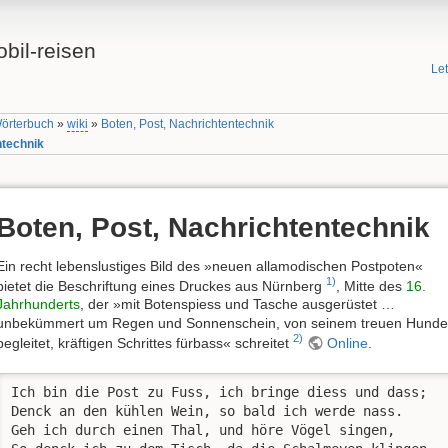
bil-reisen
Le
Wörterbuch
»
wiki
»
Boten, Post, Nachrichtentechnik
ntechnik
Boten, Post, Nachrichtentechnik
Ein recht lebenslustiges Bild des »neuen allamodischen Postpoten«
1)
bietet die Beschriftung eines Druckes aus Nürnberg
, Mitte des
16.
Jahrhunderts
, der »mit Botenspiess und Tasche ausgerüstet …
unbekümmert um Regen und Sonnenschein, von seinem treuen Hunde
2)
begleitet, kräftigen Schrittes fürbass« schreitet
Online
.
Ich bin die Post zu Fuss, ich bringe diess und dass; 

Denck an den kühlen Wein, so bald ich werde nass. 

Geh ich durch einen Thal, und höre Vögel singen, 
