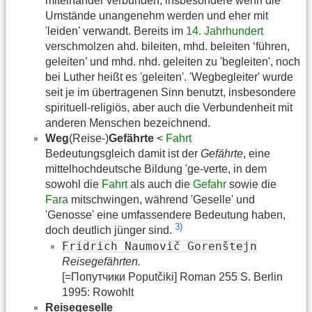
miteinander verbunden, insbesondere wenn die
Umstände unangenehm werden und eher mit
'leiden' verwandt. Bereits im
14. Jahrhundert
verschmolzen ahd. bileiten, mhd. beleiten ‘führen,
geleiten’ und mhd. nhd. geleiten zu 'begleiten', noch
bei Luther heißt es 'geleiten'. 'Wegbegleiter' wurde
seit je im übertragenen Sinn benutzt, insbesondere
spirituell-religiös, aber auch die Verbundenheit mit
anderen Menschen bezeichnend.
Weg
(Reise-)
Gefährte
<
Fahrt
Bedeutungsgleich damit ist der
Gefährte
, eine
mittelhochdeutsche Bildung 'ge-verte, in dem
sowohl die
Fahrt
als auch die
Gefahr
sowie die
Fara
mitschwingen, während 'Geselle' und
'Genosse' eine umfassendere Bedeutung haben,
3)
doch deutlich jünger sind.
Fridrich Naumovič Gorenštejn
Reisegefährten.
[=Попутчики Poputčiki] Roman 255 S. Berlin
1995: Rowohlt
Reisegeselle