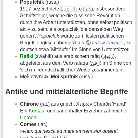
Poputchik
(russ.)
Leo Trotzki
1917 bezeichnete
insbesondere
Schriftsteller, welche die russische Revolution
durch ihre Arbeit unterstützten, ohne selbst politisch
aktiv zu sein, als poputchik 'die denselben Weg
gehen'.
Poputchik
wurde zum festen politischen
Begriff, englisch übersetzt als
fellow traveller
, zu
deutsch etwa 'Mitläufer' im Sinne von Unterstützer.
Rafiki
(swahili) aus arabischem rafīq (رَفِيق),
abgeleitet aus dem Verb rafaqa (رَفَقَ) im Sinne von
'sich in freundschaftlicher Weise zusammentun'.
Мой спутник,
Moi sputnik
(russ.)
Antike und mittelalterliche Begriffe
Chirone
(lat.) aus griech. Χείρων Cheírōn 'Hand'
Ein
Kentaur
und sagenhafter Erzieher zahlreicher
Heroen
Comes
(lat.)
»viam qui nescit ad mare amnem sibi quærat
Plautius
comitem.«