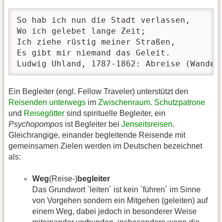
So hab ich nun die Stadt verlassen, 

Wo ich gelebet lange Zeit; 

Ich ziehe rüstig meiner Straßen, 

Es gibt mir niemand das Geleit.

Ludwig Uhland, 1787-1862: Abreise (Wander
Ein Begleiter (engl. Fellow Traveler) unterstützt den
Reisenden
unterwegs
im
Zwischenraum
.
Schutzpatrone
und
Reisegötter
sind spirituelle Begleiter, ein
Psychopompos
ist Begleiter bei
Jenseitsreisen
.
Gleichrangige, einander begleitende Reisende mit
gemeinsamen Zielen werden im Deutschen bezeichnet
als:
Weg
(Reise-)
begleiter
Das Grundwort `leiten´ ist kein `führen´ im Sinne
von Vorgehen sondern ein Mitgehen (geleiten) auf
einem Weg, dabei jedoch in besonderer Weise