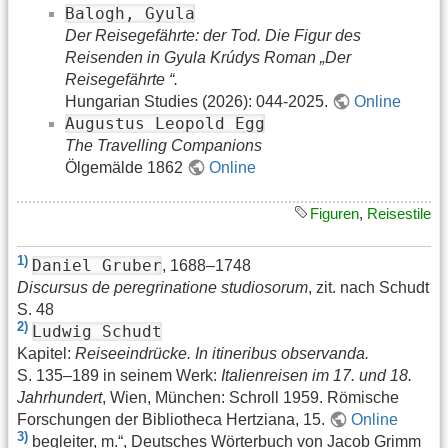
Balogh, Gyula
Der Reisegefährte: der Tod. Die Figur des
Reisenden in Gyula Krúdys Roman „Der
Reisegefährte “.
Hungarian Studies (2026): 044-2025.
Online
Augustus Leopold Egg
The Travelling Companions
Ölgemälde 1862
Online
Figuren
,
Reisestile
1)
Daniel Gruber
, 1688–1748
Discursus de peregrinatione studiosorum
, zit. nach Schudt
S. 48
2)
Ludwig Schudt
Kapitel:
Reiseeindrücke. In itineribus observanda.
S. 135–189 in seinem Werk:
Italienreisen im 17. und 18.
Jahrhundert
, Wien, München: Schroll 1959. Römische
Forschungen der Bibliotheca Hertziana, 15.
Online
3)
begleiter, m.“, Deutsches Wörterbuch von Jacob Grimm