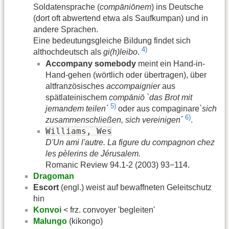
Soldatensprache (
compāniōnem
) ins Deutsche
(dort oft abwertend etwa als Saufkumpan) und in
andere Sprachen.
Eine bedeutungsgleiche Bildung findet sich
4)
althochdeutsch als
gi(h)leibo
.
Accompany somebody
meint ein Hand-in-
Hand-gehen (wörtlich oder übertragen), über
altfranzösisches
accompaignier
aus
spätlateinischem
compāniō
`das Brot mit
5)
jemandem teilen´
oder aus compaginare
`sich
6)
zusammenschließen, sich vereinigen´
.
Williams, Wes
D'Un ami l'autre. La figure du compagnon chez
les pèlerins de Jérusalem.
Romanic Review 94.1-2 (2003) 93−114.
Dragoman
Escort
(engl.) weist auf bewaffneten Geleitschutz
hin
Konvoi
< frz. convoyer 'begleiten'
Malungo
(kikongo)