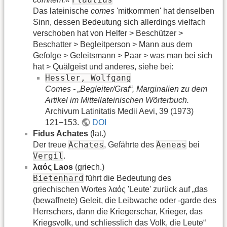
Das lateinische
comes
'mitkommen' hat denselben
Sinn, dessen Bedeutung sich allerdings vielfach
verschoben hat von Helfer > Beschützer >
Beschatter > Begleitperson > Mann aus dem
Gefolge > Geleitsmann > Paar > was man bei sich
hat > Quälgeist und anderes, siehe bei:
Hessler, Wolfgang
Comes - „Begleiter/Graf“, Marginalien zu dem
Artikel im Mittellateinischen Wörterbuch.
Archivum Latinitatis Medii Aevi, 39 (1973)
121−153.
DOI
Fidus Achates
(lat.)
Achates
Aeneas
Der treue
, Gefährte des
bei
Vergil
.
λαός Laos
(griech.)
Bietenhard
führt die Bedeutung des
griechischen Wortes λαός 'Leute' zurück auf „das
(bewaffnete) Geleit, die Leibwache oder -garde des
Herrschers, dann die Kriegerschar, Krieger, das
Kriegsvolk, und schliesslich das Volk, die Leute“