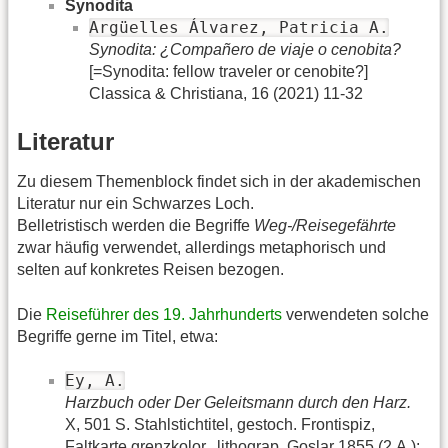
Synodita
Argüelles Álvarez, Patricia A.
Synodita: ¿Compañero de viaje o cenobita?
[=Synodita: fellow traveler or cenobite?]
Classica & Christiana, 16 (2021) 11-32
Literatur
Zu diesem Themenblock findet sich in der akademischen
Literatur nur ein Schwarzes Loch.
Belletristisch werden die Begriffe
Weg-/Reisegefährte
zwar häufig verwendet, allerdings metaphorisch und
selten auf konkretes Reisen bezogen.
Die
Reiseführer des 19. Jahrhunderts
verwendeten solche
Begriffe gerne im Titel, etwa:
Ey, A.
Harzbuch oder Der Geleitsmann durch den Harz.
X, 501 S. Stahlstichtitel, gestoch. Frontispiz,
Faltkarte grenzkolor., lithograp .Goslar 1855 (2.A.):