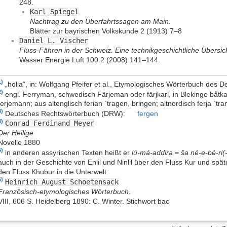
248.
Karl Spiegel
Nachtrag zu den Überfahrtssagen am Main.
Blätter zur bayrischen Volkskunde 2 (1913) 7–8
Daniel L. Vischer
Fluss-Fähren in der Schweiz. Eine technikgeschichtliche Übersic
Wasser Energie Luft 100.2 (2008) 141–144.
1)
„holla“, in: Wolfgang Pfeifer et al., Etymologisches Wörterbuch des 
2)
engl. Ferryman, schwedisch Färjeman oder färjkarl, in Blekinge båtka
ferjemann; aus altenglisch ferian `tragen, bringen; altnordisch ferja `tra
3)
Deutsches Rechtswörterbuch (DRW):
fergen
4)
Conrad Ferdinand Meyer
Der Heilige
Novelle 1880
5)
in anderen assyrischen Texten heißt er
lú-má-addira
=
ša né-e-bé-ri(
auch in der Geschichte von Enlil und Ninlil über den Fluss Kur und spä
den Fluss Khubur in die Unterwelt.
6)
Heinrich August Schoetensack
Französisch-etymologisches Wörterbuch
.
VIII, 606 S. Heidelberg 1890: C. Winter. Stichwort bac