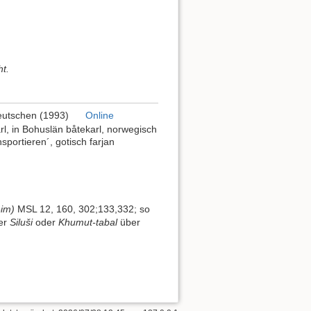
ht.
Deutschen (1993)
Online
rl, in Bohuslän båtekarl, norwegisch
nsportieren´, gotisch farjan
-im)
MSL 12, 160, 302;133,332; so
ter
Siluši
oder
Khumut-tabal
über