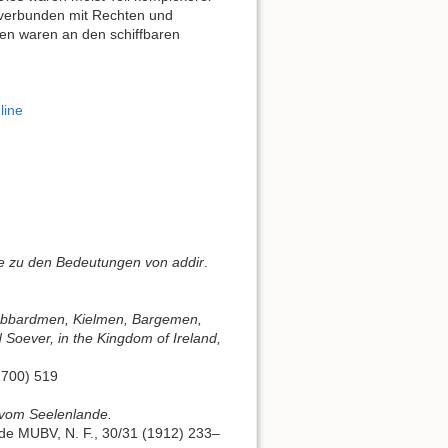
 verbunden mit Rechten und
ten waren an den schiffbaren
line
ze zu den Bedeutungen von addir
.
Gabbardmen, Kielmen, Bargemen,
oever, in the Kingdom of Ireland,
1700) 519
 vom Seelenlande.
de MUBV, N. F., 30/31 (1912) 233–