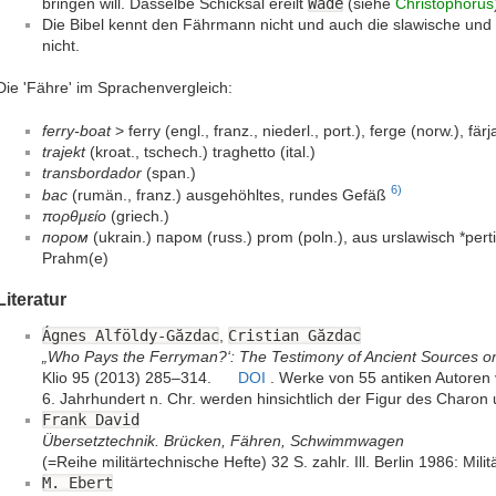
bringen will. Dasselbe Schicksal ereilt
Wade
(siehe
Christophorus
Die Bibel kennt den Fährmann nicht und auch die slawische und
nicht.
Die 'Fähre' im Sprachenvergleich:
ferry-boat
> ferry (engl., franz., niederl., port.), ferge (norw.), färj
trajekt
(kroat., tschech.) traghetto (ital.)
transbordador
(span.)
6)
bac
(rumän., franz.) ausgehöhltes, rundes Gefäß
πορθμείο
(griech.)
пором
(ukrain.) паром (russ.) prom (poln.), aus urslawisch *pert
Prahm(e)
Literatur
Ágnes Alföldy-Găzdac
,
Cristian Găzdac
„Who Pays the Ferryman?‘: The Testimony of Ancient Sources on
Klio 95 (2013) 285–314.
DOI
. Werke von 55 antiken Autoren 
6. Jahrhundert n. Chr. werden hinsichtlich der Figur des Charon
Frank David
Übersetztechnik. Brücken, Fähren, Schwimmwagen
(=Reihe militärtechnische Hefte) 32 S. zahlr. Ill. Berlin 1986: Mili
M. Ebert