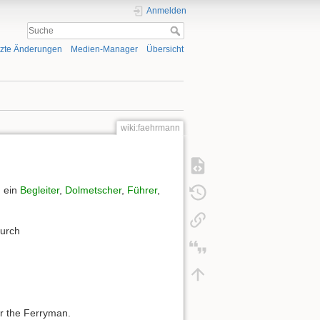
Anmelden
tzte Änderungen
Medien-Manager
Übersicht
wiki:faehrmann
 ein
Begleiter
,
Dolmetscher
,
Führer
,
durch
or the Ferryman.