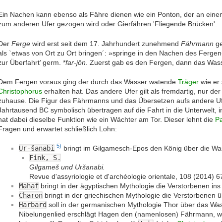
Ein Nachen kann ebenso als Fähre dienen wie ein Ponton, der an einem S
zum anderen Ufer gezogen wird oder Gierfähren 'Fliegende Brücken'.
Der
Ferge
wird erst seit dem 17. Jahrhundert zunehmend
Fährmann
g
als `etwas von Ort zu Ort bringen´: »springe in den Nachen des Ferge
zur Überfahrt’ germ. *
far-jōn
. Zuerst gab es den Fergen, dann das Wass
Dem Fergen voraus ging der durch das Wasser watende
Träger
wie er 
Christophorus
erhalten hat. Das andere Ufer gilt als fremdartig, nur de
zuhause. Die Figur des Fährmanns und das Übersetzen aufs andere Ufe
Jahrtausend BC symbolisch übertragen auf die Fahrt in die Unterwelt, 
hat dabei dieselbe Funktion wie ein Wächter am Tor. Dieser lehnt die
P
Fragen und erwartet schließlich Lohn:
5)
Ur-šanabi
bringt im Gilgamesch-Epos den König über die Wa
Fink, S.
Gilgameš und Uršanabi.
Revue d'assyriologie et d'archéologie orientale, 108 (2014) 
Mahaf
bringt in der ägyptischen Mythologie die Verstorbenen ins
Charon
bringt in der griechischen Mythologie die Verstorbenen 
Harbard
soll in der germanischen Mythologie Thor über das Wass
Nibelungenlied erschlägt Hagen den (namenlosen) Fährmann, wei