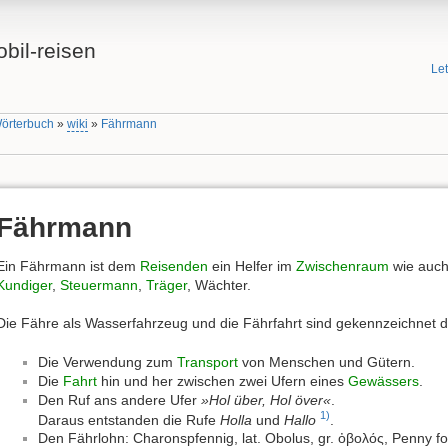
bil-reisen
Le
Wörterbuch
»
wiki
»
Fährmann
Fährmann
Ein Fährmann ist dem
Reisenden
ein Helfer im
Zwischenraum
wie auch
Kundiger
,
Steuermann
,
Träger
, Wächter.
Die Fähre als Wasserfahrzeug und die Fährfahrt sind gekennzeichnet 
Die Verwendung zum
Transport
von Menschen und Gütern.
Die
Fahrt
hin und her zwischen zwei Ufern eines
Gewässers
.
Den Ruf ans andere Ufer
»Hol über, Hol över«
.
1)
Daraus entstanden die Rufe
Holla
und
Hallo
.
Den Fährlohn: Charonspfennig, lat. Obolus, gr. ὀβολός, Penny f