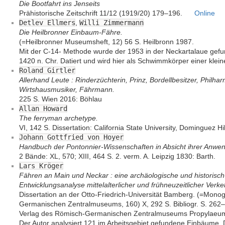
Die Bootfahrt ins Jenseits
Prähistorische Zeitschrift 11/12 (1919/20) 179–196.
Online
Detlev Ellmers
,
Willi Zimmermann
Die Heilbronner Einbaum-Fähre.
(=Heilbronner Museumsheft, 12) 56 S. Heilbronn 1987.
Mit der C-14- Methode wurde der 1953 in der Neckartalaue ge
1420 n. Chr. Datiert und wird hier als Schwimmkörper einer kleine
Roland Girtler
Allerhand Leute : Rinderzüchterin, Prinz, Bordellbesitzer, Philha
Wirtshausmusiker, Fährmann.
225 S. Wien 2016: Böhlau
Allan Howard
The ferryman archetype.
VI, 142 S. Dissertation: California State University, Dominguez Hi
Johann Gottfried von Hoyer
Handbuch der Pontonnier-Wissenschaften in Absicht ihrer Anw
2 Bände: XL, 570; XIII, 464 S. 2. verm. A. Leipzig 1830: Barth.
Lars Kröger
Fähren an Main und Neckar : eine archäologische und historisc
Entwicklungsanalyse mittelalterlicher und frühneuzeitlicher Verke
Dissertation an der Otto-Friedrich-Universität Bamberg. (=Mon
Germanischen Zentralmuseums, 160) X, 292 S. Bibliogr. S. 262–
Verlag des Römisch-Germanischen Zentralmuseums Propylaeu
Der Autor analysiert 121 im Arbeitsgebiet gefundene Einbäume. 