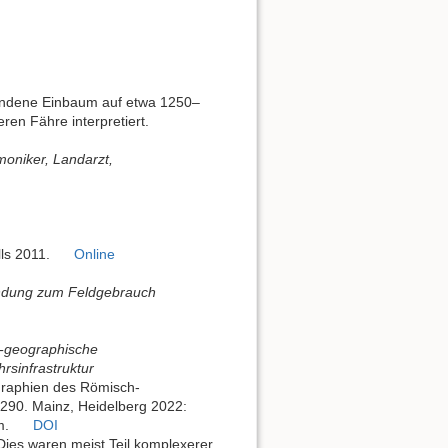
fundene Einbaum auf etwa 1250–
ren Fähre interpretiert.
rmoniker, Landarzt,
lls 2011.
Online
endung zum Feldgebrauch
h-geographische
hrsinfrastruktur
ographien des Römisch-
290. Mainz, Heidelberg 2022:
m.
DOI
Dies waren meist Teil komplexerer