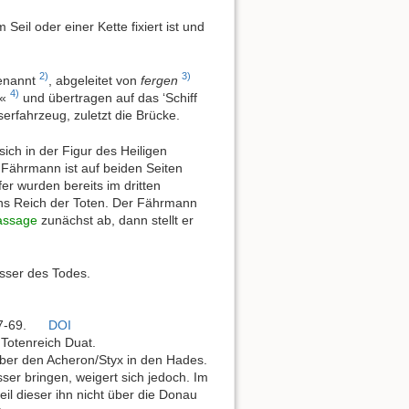
eil oder einer Kette fixiert ist und
2)
3)
enannt
, abgeleitet von
fergen
4)
n«
und übertragen auf das ‘Schiff
erfahrzeug, zuletzt die Brücke.
sich in der Figur des Heiligen
r Fährmann ist auf beiden Seiten
r wurden bereits im dritten
ins Reich der Toten. Der Fährmann
assage
zunächst ab, dann stellt er
sser des Todes.
67-69.
DOI
 Totenreich Duat.
über den Acheron/Styx in den Hades.
er bringen, weigert sich jedoch. Im
l dieser ihn nicht über die Donau