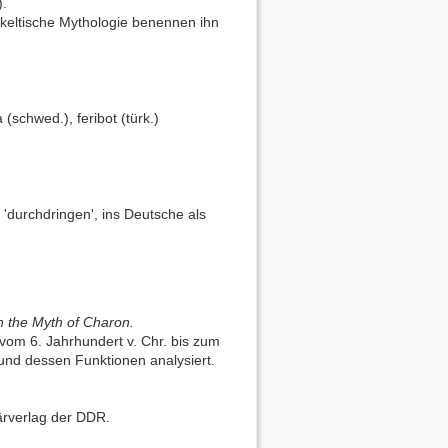
).
 keltische Mythologie benennen ihn
a (schwed.), feribot (türk.)
i 'durchdringen', ins Deutsche als
 the Myth of Charon.
vom 6. Jahrhundert v. Chr. bis zum
 und dessen Funktionen analysiert.
tärverlag der DDR.