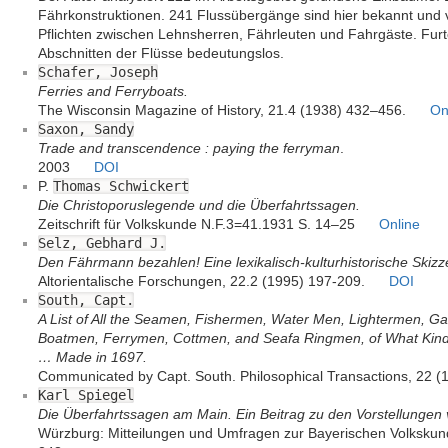
Fährkonstruktionen. 241 Flussübergänge sind hier bekannt und
Pflichten zwischen Lehnsherren, Fährleuten und Fahrgäste. Fur
Abschnitten der Flüsse bedeutungslos.
Schafer, Joseph
Ferries and Ferryboats.
The Wisconsin Magazine of History, 21.4 (1938) 432–456.
On
Saxon, Sandy
Trade and transcendence : paying the ferryman
.
2003
DOI
P.
Thomas Schwickert
Die Christoporuslegende und die Überfahrtssagen.
Zeitschrift für Volkskunde N.F.3=41.1931 S. 14–25
Online
Selz, Gebhard J.
Den Fährmann bezahlen! Eine lexikalisch-kulturhistorische Skiz
Altorientalische Forschungen, 22.2 (1995) 197-209.
DOI
South, Capt.
A List of All the Seamen, Fishermen, Water Men, Lightermen, 
Boatmen, Ferrymen, Cottmen, and Seafa Ringmen, of What Kind S
… Made in 1697.
Communicated by Capt. South. Philosophical Transactions, 22 (
Karl Spiegel
Die Überfahrtssagen am Main. Ein Beitrag zu den Vorstellungen
Würzburg: Mitteilungen und Umfragen zur Bayerischen Volkskun