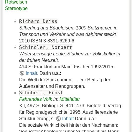
Rotwelsch
Stereotype
Richard Deiss
Silberling und Bügeleisen. 1000 Spitznamen in
Transport und Verkehr und was dahinter steckt
2010 ISBN 3-8391-6269-6
Schindler, Norbert
Widerspenstige Leute. Studien zur Volkskultur in
der frühen Neuzeit.
414 S. Frankfurt am Main: Fischer 1992/2015.
Inhalt
. Darin u.a.:
Die Welt der Spitznamen … Der Beitrag der
Außenseiter und Randgruppen.
Schubert, Ernst
Fahrendes Volk
im
Mittelalter
XII, 497 S. Bibliogr. S. 441–473. Bielefeld: Verlag
für Regionalgeschichte, 1995. Ausdifferenzierte
Strukturierung, s.
Inhalt
Darin u.a.:
Die soziale Wirklichkeit hinter den Nachnamen:
Von Peter Abenteurer über Suchenwirt bis Hans