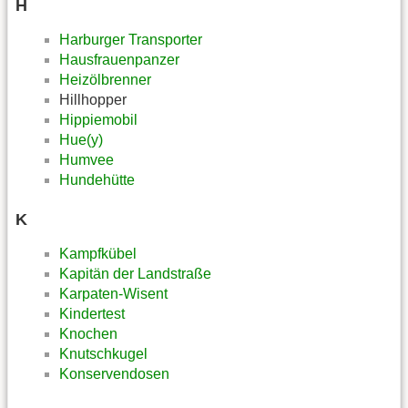
H
Harburger Transporter
Hausfrauenpanzer
Heizölbrenner
Hillhopper
Hippiemobil
Hue(y)
Humvee
Hundehütte
K
Kampfkübel
Kapitän der Landstraße
Karpaten-Wisent
Kindertest
Knochen
Knutschkugel
Konservendosen