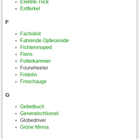
Elektrik-Trick
Erdferkel
F
Fachidiot
Fahrende Opferanode
Fichtenmoped
Flens
Folterkammer
Fourwheeler
Fridolin
Froschauge
G
Gebetbuch
Generalschlüssel
Globedriver
Grüne Minna