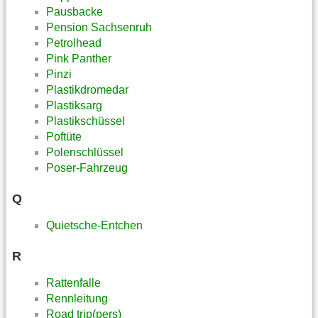
Pausbacke
Pension Sachsenruh
Petrolhead
Pink Panther
Pinzi
Plastikdromedar
Plastiksarg
Plastikschüssel
Poftüte
Polenschlüssel
Poser-Fahrzeug
Q
Quietsche-Entchen
R
Rattenfalle
Rennleitung
Road trip(pers)