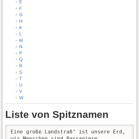
E
F
G
H
K
L
M
N
P
Q
R
S
T
U
V
W
Liste von Spitznamen
Eine große Landstraß’ ist unsere Erd, 

wir Menschen sind Passagiere.
