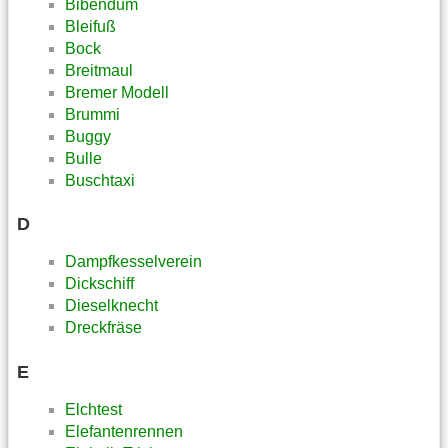
Bibendum
Bleifuß
Bock
Breitmaul
Bremer Modell
Brummi
Buggy
Bulle
Buschtaxi
D
Dampfkesselverein
Dickschiff
Dieselknecht
Dreckfräse
E
Elchtest
Elefantenrennen