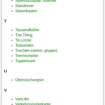
Sperrholzlaube, rollende
Standrover
Starenkasten
T
Tausendfüßler
The Thing
Tin Lizzie
Todsünden
Trachten-(verein, gruppe)
Trennscheibe
Tupperware
U
Überraschungsei
V
VanLifer
Verkehrssünderkartei