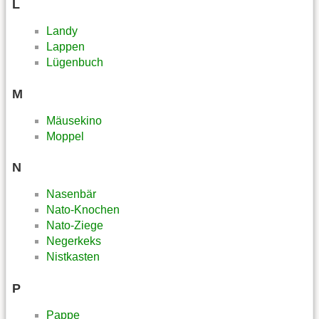
L
Landy
Lappen
Lügenbuch
M
Mäusekino
Moppel
N
Nasenbär
Nato-Knochen
Nato-Ziege
Negerkeks
Nistkasten
P
Pappe