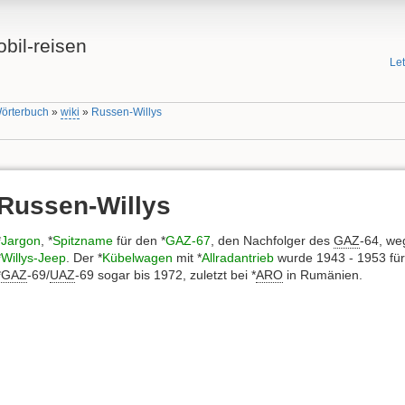
bil-reisen
Le
Wörterbuch
»
wiki
»
Russen-Willys
Russen-Willys
*
Jargon
, *
Spitzname
für den *
GAZ-67
, den Nachfolger des
GAZ
-64, we
*
Willys-Jeep
. Der *
Kübelwagen
mit *
Allradantrieb
wurde 1943 - 1953 für 
*
GAZ
-69/
UAZ
-69 sogar bis 1972, zuletzt bei *
ARO
in Rumänien.