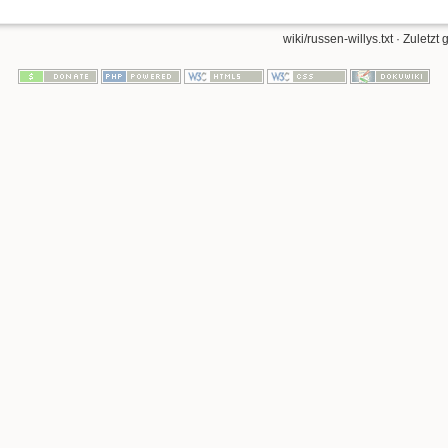
wiki/russen-willys.txt
· Zuletzt 