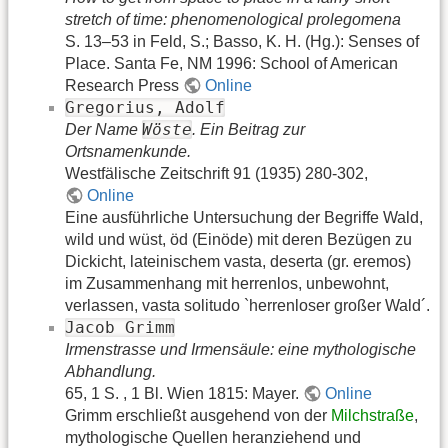
stretch of time: phenomenological prolegomena
S. 13–53 in Feld, S.; Basso, K. H. (Hg.): Senses of
Place. Santa Fe, NM 1996: School of American
Research Press
Online
Gregorius, Adolf
Wöste
Der Name
. Ein Beitrag zur
Ortsnamenkunde.
Westfälische Zeitschrift 91 (1935) 280-302,
Online
Eine ausführliche Untersuchung der Begriffe Wald,
wild und wüst, öd (Einöde) mit deren Bezügen zu
Dickicht, lateinischem vasta, deserta (gr. eremos)
im Zusammenhang mit herrenlos, unbewohnt,
verlassen, vasta solitudo `herrenloser großer Wald´.
Jacob Grimm
Irmenstrasse und Irmensäule: eine mythologische
Abhandlung.
65, 1 S. , 1 Bl. Wien 1815: Mayer.
Online
Grimm erschließt ausgehend von der
Milchstraße
,
mythologische Quellen heranziehend und