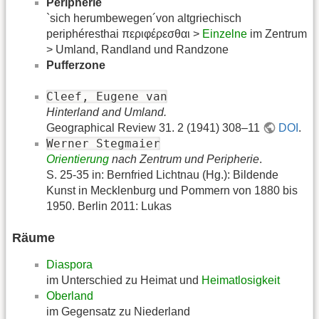
Peripherie
`sich herumbewegen´von altgriechisch
periphéresthai περιφέρεσθαι >
Einzelne
im Zentrum
> Umland, Randland und Randzone
Pufferzone
Cleef, Eugene van
Hinterland and Umland.
Geographical Review 31. 2 (1941) 308–11
DOI
.
Werner Stegmaier
Orientierung
nach Zentrum und Peripherie
.
S. 25-35 in: Bernfried Lichtnau (Hg.): Bildende
Kunst in Mecklenburg und Pommern von 1880 bis
1950. Berlin 2011: Lukas
Räume
Diaspora
im Unterschied zu Heimat und
Heimatlosigkeit
Oberland
im Gegensatz zu Niederland