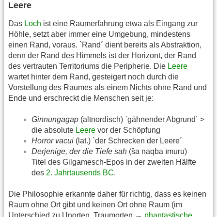
Leere
Das
Loch
ist eine Raumerfahrung etwa als Eingang zur
Höhle, setzt aber immer eine Umgebung, mindestens
einen Rand, voraus. `Rand´ dient bereits als Abstraktion,
denn der Rand des Himmels ist der Horizont, der Rand
des vertrauten Territoriums die Peripherie. Die
Leere
wartet hinter dem Rand, gesteigert noch durch die
Vorstellung des Raumes als einem Nichts ohne Rand und
Ende und erschreckt die Menschen seit je:
Ginnungagap
(altnordisch) `gähnender Abgrund´ >
die absolute
Leere
vor der Schöpfung
Horror vacui
(lat.) `der Schrecken der Leere´
Derjenige, der die Tiefe sah
(ša naqba īmuru)
Titel des Gilgamesch-Epos in der zweiten Hälfte
des
2. Jahrtausends BC
.
Die Philosophie erkannte daher für richtig, dass es keinen
Raum ohne Ort gibt und keinen Ort ohne Raum (im
Unterschied zu Unorten, Traumorten →
phantastische