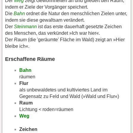
Der
Weg
zeigt Gewohnheiten an und gliedert den Raum,
indem er Ziele der Vorgänger speichert.
Die
Bahn
ordnet die Natur den menschlichen Zielen unter,
indem sie diese gewaltsam verändert.
Der
Steinmann
ist das erste dauerhaft gesetzte Zeichen
des Menschen, das verkündet »Ich war hier«.
Der
Raum
(die 'geräumte' Fläche im Wald) zeigt an »Hier
bleibe ich«.
Erschaffene Räume
Bahn
räumen
Flur
als unbewaldetes und kultiviertes Land im
Gegensatz zu Feld und Wald (»Wald und Flur«)
Raum
Lichtung < roden=räumen
Weg
Zeichen