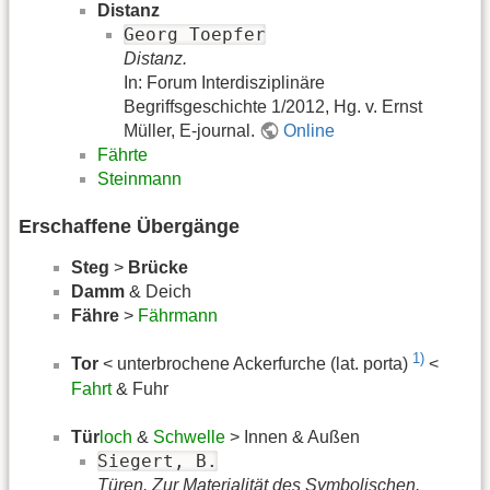
Distanz
Georg Toepfer
Distanz.
In: Forum Interdisziplinäre
Begriffsgeschichte 1/2012, Hg. v. Ernst
Müller, E-journal.
Online
Fährte
Steinmann
Erschaffene Übergänge
Steg
>
Brücke
Damm
& Deich
Fähre
>
Fährmann
1)
Tor
< unterbrochene Ackerfurche (lat. porta)
<
Fahrt
& Fuhr
Tür
loch
&
Schwelle
> Innen & Außen
Siegert, B.
Türen. Zur Materialität des Symbolischen.