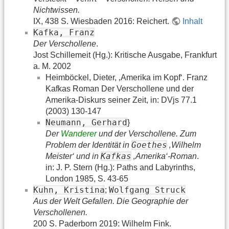
Nichtwissen.
IX, 438 S. Wiesbaden 2016: Reichert.
Inhalt
Kafka, Franz
Der Verschollene
.
Jost Schillemeit (Hg.): Kritische Ausgabe, Frankfurt
a. M. 2002
Heimböckel, Dieter, ‚Amerika im Kopf‘. Franz
Kafkas Roman Der Verschollene und der
Amerika-Diskurs seiner Zeit, in: DVjs 77.1
(2003) 130-147
Neumann, Gerhard
}
Der
Wanderer
und der Verschollene. Zum
Goethes
Problem der Identität in
‚Wilhelm
Kafkas
Meister‘ und in
‚Amerika‘-Roman
.
in: J. P. Stern (Hg.): Paths and Labyrinths,
London 1985, S. 43-65
Kuhn, Kristina
Wolfgang Struck
;
Aus der Welt Gefallen. Die Geographie der
Verschollenen.
200 S. Paderborn 2019: Wilhelm Fink.