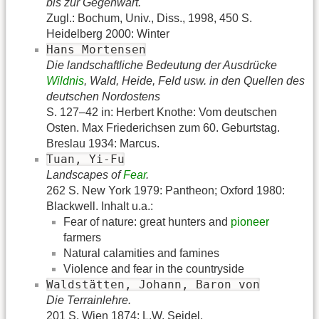
bis zur Gegenwart.
Zugl.: Bochum, Univ., Diss., 1998, 450 S.
Heidelberg 2000: Winter
Hans Mortensen
Die landschaftliche Bedeutung der Ausdrücke
Wildnis
, Wald, Heide, Feld usw. in den Quellen des
deutschen Nordostens
S. 127–42 in: Herbert Knothe: Vom deutschen
Osten. Max Friederichsen zum 60. Geburtstag.
Breslau 1934: Marcus.
Tuan, Yi-Fu
Landscapes of
Fear
.
262 S. New York 1979: Pantheon; Oxford 1980:
Blackwell. Inhalt u.a.:
Fear of nature: great hunters and
pioneer
farmers
Natural calamities and famines
Violence and fear in the countryside
Waldstätten, Johann, Baron von
Die Terrainlehre.
201 S. Wien 1874: L.W. Seidel.