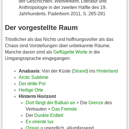
der Geschichten. Weltverkehr, Literatur und
Anthropologie in der zweiten Hälfte des 19.
Jahrhunderts. Paderborn 2011, S. 265-281
Der vorgestellte Raum
Tröstlicher als das Nichts und hoffnungsvoller als das
Chaos sind Vorstellungen über unbekannte Räume.
Manche davon sind als
Geflügelte Worte
in die
Umgangssprache eingegangen:
Anabasis
: Von der Küste (
Strand
) ins
Hinterland
Arctic Sublime
Der dritte Pol
Heilige Orte
Hinterm Horizont
Dort fängt der Balkan an
> Die
Grenze
des
Vertrauten >
Das Fremde
Der
Dunkle Erdteil
Ex oriente lux
Ozean
> unendlich, allumfassend