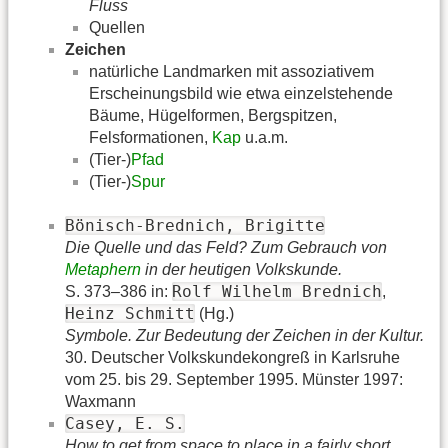
Fluss
Quellen
Zeichen
natürliche Landmarken mit assoziativem
Erscheinungsbild wie etwa einzelstehende
Bäume, Hügelformen, Bergspitzen,
Felsformationen,
Kap
u.a.m.
(Tier-)
Pfad
(Tier-)
Spur
Bönisch-Brednich, Brigitte
Die Quelle und das Feld? Zum Gebrauch von
Metaphern
in der heutigen Volkskunde.
Rolf Wilhelm Brednich
S. 373–386 in:
,
Heinz Schmitt
(Hg.)
Symbole. Zur Bedeutung der Zeichen in der Kultur.
30. Deutscher Volkskundekongreß in Karlsruhe
vom 25. bis 29. September 1995. Münster 1997:
Waxmann
Casey, E. S.
How to get from space to place in a fairly short