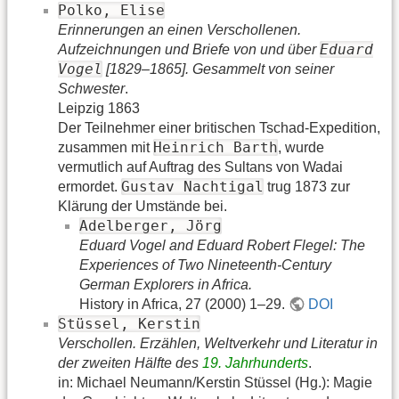
Polko, Elise
Erinnerungen an einen Verschollenen.
Eduard
Aufzeichnungen und Briefe von und über
Vogel
[1829–1865]. Gesammelt von seiner
Schwester
.
Leipzig 1863
Der Teilnehmer einer britischen Tschad-Expedition,
Heinrich Barth
zusammen mit
, wurde
vermutlich auf Auftrag des Sultans von Wadai
Gustav Nachtigal
ermordet.
trug 1873 zur
Klärung der Umstände bei.
Adelberger, Jörg
Eduard Vogel and Eduard Robert Flegel: The
Experiences of Two Nineteenth-Century
German Explorers in Africa.
History in Africa, 27 (2000) 1–29.
DOI
Stüssel, Kerstin
Verschollen. Erzählen, Weltverkehr und Literatur in
der zweiten Hälfte des
19. Jahrhunderts
.
in: Michael Neumann/Kerstin Stüssel (Hg.): Magie