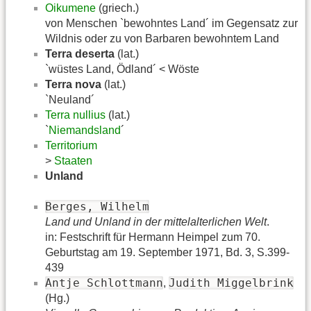
Oikumene
(griech.)
von Menschen `bewohntes Land´ im Gegensatz zur
Wildnis oder zu von Barbaren bewohntem Land
Terra deserta
(lat.)
`wüstes Land, Ödland´ < Wöste
Terra nova
(lat.)
`Neuland´
Terra nullius
(lat.)
`
Niemandsland
´
Territorium
>
Staaten
Unland
Berges, Wilhelm
Land und Unland in der mittelalterlichen Welt
.
in: Festschrift für Hermann Heimpel zum 70.
Geburtstag am 19. September 1971, Bd. 3, S.399-
439
Antje Schlottmann
Judith Miggelbrink
,
(Hg.)