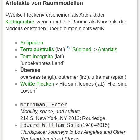
Artefakte von Raummodellen
»Weiße Flecken« erscheinen als Artefakt der
Kartographie
, wenn durch sie Räume als Konstrukt des
Modells entstehen, über die man nichts weiß.
Antipoden
3)
Terra australis
(lat.)
`
Südland
´ >
Antarktis
Terra incognita
(lat.)
`unbekanntes Land´
Übersee
overseas (engl.), outremer (frz.), ultramar (span.)
Weiße Flecken
> Hic sunt leones (lat.) `Hier sind
Löwen´
Merriman, Peter
Mobility, space, and culture.
214 S. New York, NY 2012: Routledge.
Edward William Soja
(1940–2015)
Thirdspace: Journeys to Los Angeles and Other
Real-and-imagined Places.