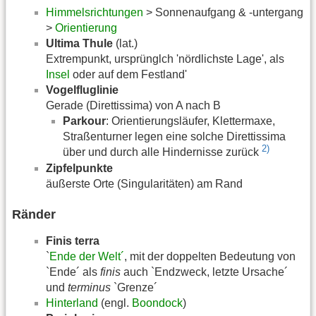
Himmelsrichtungen
> Sonnenaufgang & -untergang
>
Orientierung
Ultima Thule
(lat.)
Extrempunkt, ursprünglch 'nördlichste Lage', als
Insel
oder auf dem Festland'
Vogelfluglinie
Gerade (Direttissima) von A nach B
Parkour
: Orientierungsläufer, Klettermaxe,
Straßenturner legen eine solche Direttissima
2)
über und durch alle Hindernisse zurück
Zipfelpunkte
äußerste Orte (Singularitäten) am Rand
Ränder
Finis terra
`
Ende der Welt´
, mit der doppelten Bedeutung von
`Ende´ als
finis
auch `Endzweck, letzte Ursache´
und
terminus
`Grenze´
Hinterland
(engl.
Boondock
)