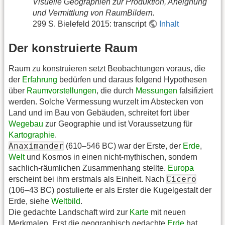
Visuelle Geographien zur Produktion, Aneignung
und Vermittlung von RaumBildern.
299 S. Bielefeld 2015: transcript
Inhalt
Der konstruierte Raum
Raum zu konstruieren setzt Beobachtungen voraus, die
der
Erfahrung
bedürfen und daraus folgend Hypothesen
über
Raumvorstellungen
, die durch
Messungen
falsifiziert
werden. Solche Vermessung wurzelt im Abstecken von
Land und im Bau von Gebäuden, schreitet fort über
Wegebau
zur Geographie und ist Voraussetzung für
Kartographie
.
Anaximander
(610–546 BC) war der Erste, der
Erde
,
Welt
und Kosmos in einen nicht-mythischen, sondern
sachlich-räumlichen Zusammenhang stellte.
Europa
Cicero
erscheint bei ihm erstmals als Einheit. Nach
(106–43 BC) postulierte er als Erster die Kugelgestalt der
Erde, siehe
Weltbild
.
Die gedachte Landschaft wird zur
Karte
mit neuen
Merkmalen. Erst die geographisch gedachte
Erde
hat