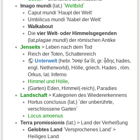
Imago mundi
(lat.) `
Weltbild
´
Caput mundi 'Haupt der Welt'
Umbilicus mundi 'Nabel der Welt'
Walkabout
Die
vier Welt- oder Himmelsgegenden
(lat.
plagae mundi
) der römischen Antike
Jenseits
> Leben nach dem Tod
Reich der Toten, Schattenreich
Unterwelt
(hebr. שְׁאוֹל šə’ôl, gr. ᾇδης hades,
engl. Netherworld), Hölle, griech. Hades , röm.
Orkus, lat. Inferno
Himmel und Hölle
,
(Garten) Eden, Himmel(-reich), Paradies
Landschaft
> Kategorien des Wiedererkennens
Hortus conclusus (lat.) `der unberührte,
verschlossene Garten´
Locus amoenus
Terra promissionis
(lat.) > Land der Verheißung
Gelobtes Land
'Versprochenes Land' >
Heiliges Land