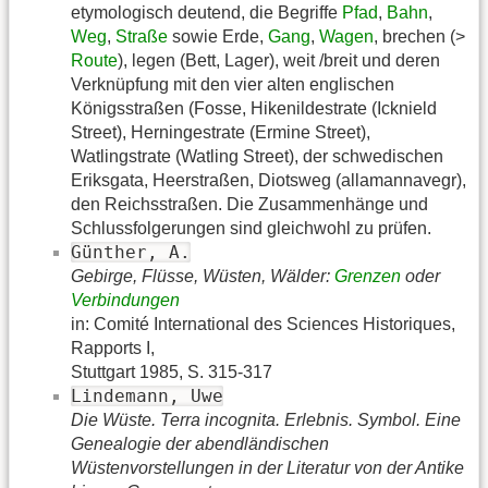
etymologisch deutend, die Begriffe
Pfad
,
Bahn
,
Weg
,
Straße
sowie Erde,
Gang
,
Wagen
, brechen (>
Route
), legen (Bett, Lager), weit /breit und deren
Verknüpfung mit den vier alten englischen
Königsstraßen (Fosse, Hikenildestrate (Icknield
Street), Herningestrate (Ermine Street),
Watlingstrate (Watling Street), der schwedischen
Eriksgata, Heerstraßen, Diotsweg (allamannavegr),
den Reichsstraßen. Die Zusammenhänge und
Schlussfolgerungen sind gleichwohl zu prüfen.
Günther, A.
Gebirge, Flüsse, Wüsten, Wälder:
Grenzen
oder
Verbindungen
in: Comité International des Sciences Historiques,
Rapports I,
Stuttgart 1985, S. 315-317
Lindemann, Uwe
Die Wüste. Terra incognita. Erlebnis. Symbol. Eine
Genealogie der abendländischen
Wüstenvorstellungen in der Literatur von der Antike