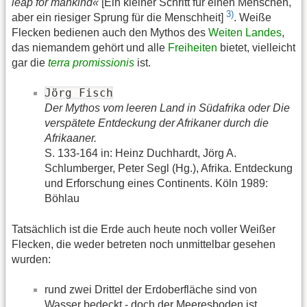
leap for mankind«
[Ein kleiner Schritt für einen Menschen,
3)
aber ein riesiger Sprung für die Menschheit]
. Weiße
Flecken bedienen auch den Mythos des
Weiten Landes
,
das niemandem gehört und alle
Freiheiten
bietet, vielleicht
gar die
terra promissionis
ist.
Jörg Fisch
Der Mythos vom leeren Land in Südafrika oder Die
verspätete Entdeckung der Afrikaner durch die
Afrikaaner.
S. 133-164 in: Heinz Duchhardt, Jörg A.
Schlumberger, Peter Segl (Hg.), Afrika. Entdeckung
und Erforschung eines Continents. Köln 1989:
Böhlau
Tatsächlich ist die Erde auch heute noch voller Weißer
Flecken, die weder betreten noch unmittelbar gesehen
wurden:
rund zwei Drittel der Erdoberfläche sind von
Wasser bedeckt - doch der Meeresboden ist