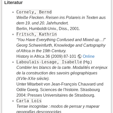
Literatur
Cornely, Bernd
Weiße Flecken. Reisen ins Polareis in Texten aus
dem 19. und 20. Jahrhundert.
Berlin, Humboldt-Univ., Diss., 2001.
Fritsch, Kathrin
“You Have Everything Confused and Mixed up…!”
Georg Schweinfurth, Knowledge and Cartography
of Africa in the 19th Century.
History in Africa 36 (2009) 87-101
Online
Laboulais-Lesage, Isabelle
(Hg.)
Combler les blancs de la carte. Modalités et enjeux
de la construction des savoirs géographiques
(XVIe-XXe siècle).
Unter Mitarbeit von Jean-François Chauvard und
Odile Goerg. Sciences de l'histoire. Strasbourg
2004: Presses Universitaires de Strasbourg.
Carla Lois
Terrae incognitae : modos de pensar y mapear
geografías desconocidas