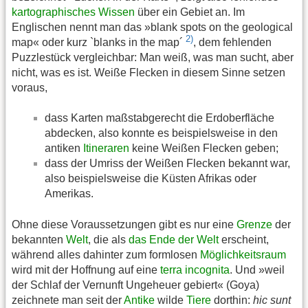
kartographisches
Wissen
über ein Gebiet an. Im
Englischen nennt man das »blank spots on the geological
2)
map« oder kurz `blanks in the map´
, dem fehlenden
Puzzlestück vergleichbar: Man weiß, was man sucht, aber
nicht, was es ist. Weiße Flecken in diesem Sinne setzen
voraus,
dass Karten maßstabgerecht die Erdoberfläche
abdecken, also konnte es beispielsweise in den
antiken
Itineraren
keine Weißen Flecken geben;
dass der Umriss der Weißen Flecken bekannt war,
also beispielsweise die Küsten Afrikas oder
Amerikas.
Ohne diese Voraussetzungen gibt es nur eine
Grenze
der
bekannten
Welt
, die als
das Ende der Welt
erscheint,
während alles dahinter zum formlosen
Möglichkeitsraum
wird mit der Hoffnung auf eine
terra incognita
. Und »weil
der Schlaf der Vernunft Ungeheuer gebiert« (Goya)
zeichnete man seit der
Antike
wilde
Tiere
dorthin:
hic sunt