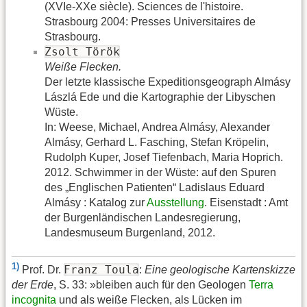
(XVIe-XXe siècle). Sciences de l'histoire.
Strasbourg 2004: Presses Universitaires de
Strasbourg.
Zsolt Török
Weiße Flecken.
Der letzte klassische Expeditionsgeograph Almásy
Lászlá Ede und die Kartographie der Libyschen
Wüste.
In: Weese, Michael, Andrea Almásy, Alexander
Almásy, Gerhard L. Fasching, Stefan Kröpelin,
Rudolph Kuper, Josef Tiefenbach, Maria Hoprich.
2012. Schwimmer in der Wüste: auf den Spuren
des „Englischen Patienten“ Ladislaus Eduard
Almásy : Katalog zur
Ausstellung
. Eisenstadt : Amt
der Burgenländischen Landesregierung,
Landesmuseum Burgenland, 2012.
1)
Franz Toula
Prof. Dr.
:
Eine geologische Kartenskizze
der Erde
, S. 33: »bleiben auch für den Geologen
Terra
incognita
und als weiße Flecken, als Lücken im