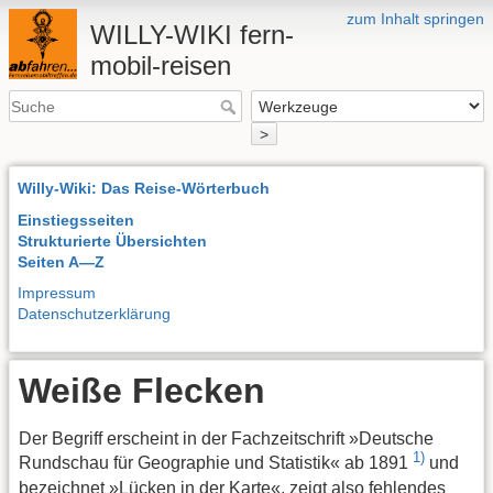
zum Inhalt springen
WILLY-WIKI fern-
mobil-reisen
>
Willy-Wiki: Das Reise-Wörterbuch
Einstiegsseiten
Strukturierte Übersichten
Seiten A—Z
Impressum
Datenschutzerklärung
Weiße Flecken
Der Begriff erscheint in der Fachzeitschrift »Deutsche
1)
Rundschau für Geographie und Statistik« ab 1891
und
bezeichnet »Lücken in der Karte«, zeigt also fehlendes