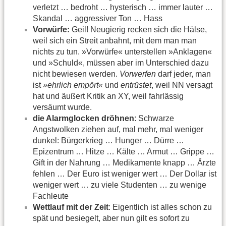
verletzt … bedroht … hysterisch … immer lauter …
Skandal … aggressiver Ton … Hass
Vorwürfe:
Geil! Neugierig recken sich die Hälse,
weil sich ein Streit anbahnt, mit dem man man
nichts zu tun. »Vorwürfe« unterstellen »Anklagen«
und »Schuld«, müssen aber im Unterschied dazu
nicht bewiesen werden.
Vorwerfen
darf jeder, man
ist
»ehrlich empört«
und
entrüstet
, weil NN versagt
hat und äußert Kritik an XY, weil fahrlässig
versäumt wurde.
die Alarmglocken dröhnen
: Schwarze
Angstwolken ziehen auf, mal mehr, mal weniger
dunkel: Bürgerkrieg … Hunger … Dürre …
Epizentrum … Hitze … Kälte … Armut … Grippe …
Gift in der Nahrung … Medikamente knapp … Ärzte
fehlen … Der Euro ist weniger wert … Der Dollar ist
weniger wert … zu viele Studenten … zu wenige
Fachleute
Wettlauf mit der Zeit
: Eigentlich ist alles schon zu
spät und besiegelt, aber nun gilt es sofort zu