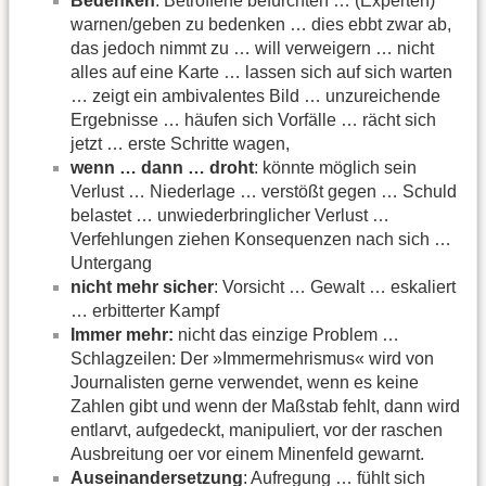
Bedenken
: Betroffene befürchten … (Experten)
warnen/geben zu bedenken … dies ebbt zwar ab,
das jedoch nimmt zu … will verweigern … nicht
alles auf eine Karte … lassen sich auf sich warten
… zeigt ein ambivalentes Bild … unzureichende
Ergebnisse … häufen sich Vorfälle … rächt sich
jetzt … erste Schritte wagen,
wenn … dann … droht
: könnte möglich sein
Verlust … Niederlage … verstößt gegen … Schuld
belastet … unwiederbringlicher Verlust …
Verfehlungen ziehen Konsequenzen nach sich …
Untergang
nicht mehr sicher
: Vorsicht … Gewalt … eskaliert
… erbitterter Kampf
Immer mehr:
nicht das einzige Problem …
Schlagzeilen: Der »Immermehrismus« wird von
Journalisten gerne verwendet, wenn es keine
Zahlen gibt und wenn der Maßstab fehlt, dann wird
entlarvt, aufgedeckt, manipuliert, vor der raschen
Ausbreitung oer vor einem Minenfeld gewarnt.
Auseinandersetzung
: Aufregung … fühlt sich