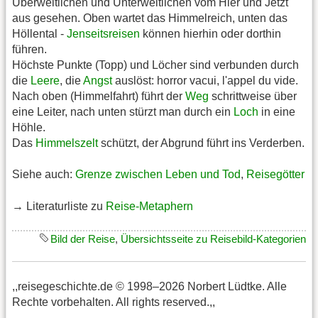
Überweltlichen und Unterweltlichen vom Hier und Jetzt
aus gesehen. Oben wartet das Himmelreich, unten das
Höllental -
Jenseitsreisen
können hierhin oder dorthin
führen.
Höchste Punkte (Topp) und Löcher sind verbunden durch
die
Leere
, die
Angst
auslöst: horror vacui, l'appel du vide.
Nach oben (Himmelfahrt) führt der
Weg
schrittweise über
eine Leiter, nach unten stürzt man durch ein
Loch
in eine
Höhle.
Das
Himmelszelt
schützt, der Abgrund führt ins Verderben.
Siehe auch:
Grenze zwischen Leben und Tod
,
Reisegötter
→ Literaturliste zu
Reise-Metaphern
Bild der Reise
,
Übersichtsseite zu Reisebild-Kategorien
,,reisegeschichte.de © 1998–2026 Norbert Lüdtke. Alle
Rechte vorbehalten. All rights reserved.,,