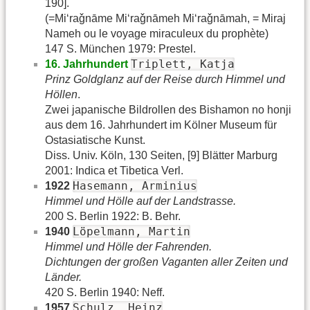
190].
(=Miʻraǧnāme Miʻraǧnāmeh Miʻraǧnāmah, = Miraj
Nameh ou le voyage miraculeux du prophète)
147 S. München 1979: Prestel.
Triplett, Katja
16. Jahrhundert
Prinz Goldglanz auf der Reise durch Himmel und
Höllen
.
Zwei japanische Bildrollen des Bishamon no honji
aus dem 16. Jahrhundert im Kölner Museum für
Ostasiatische Kunst.
Diss. Univ. Köln, 130 Seiten, [9] Blätter Marburg
2001: Indica et Tibetica Verl.
Hasemann, Arminius
1922
Himmel und Hölle auf der Landstrasse.
200 S. Berlin 1922: B. Behr.
Löpelmann, Martin
1940
Himmel und Hölle der Fahrenden.
Dichtungen der großen Vaganten aller Zeiten und
Länder.
420 S. Berlin 1940: Neff.
Schulz, Heinz
1957