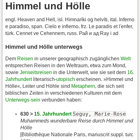
Himmel und Hölle
engl. Heaven and Hell, isl. Himnaríki og helvíti, ital. Inferno
e paradiso, span. Cielo e infierno, frz. Le paradis et l'enfer,
türk. Cennet ve Cehennem, russ. Рай и ад Ray i ad
Himmel und Hölle unterwegs
Dem
Reisen
in unserer geographisch zugänglichen
Welt
entsprechen Reisen in den Weltraum, etwa zum Mond,
sowie
Jenseitsreisen
in die Unterwelt, wie sie seit dem
16.
Jahrhundert
literarisch-
utopisch
erscheinen. »Himmel und
Hölle«, Leiter und Höhle sind
Metaphern
, die sich seit
biblischen Zeiten in verschiedenen Kulturen mit dem
Unterwegs-sein
verbunden haben:
Seguy, Marie-Rose
630 >
15. Jahrhundert
Muhammeds wunderbare Reise durch Himmel und
Hölle
[Bibliothèque Nationale Paris, manuscrit suppl. turc