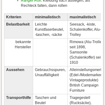
Ranger Roll
: Kleidung flach auslegen, als
Rechteck falten, dann rollen
Kriterien
minimalistisch
maximalistisch
Belastbarkeit
Leichte
Seesack, -kiste,
Kunstfaserbeutel,
Schalenkoffer, Alu-
-taschen, -säcke
Trolley
bekannte
Rimowa (Alu-Trolleys
Hersteller
seit 1898,
Samsonite
(Schalenkoffer) seit
1910
Aussehen
Gebrauchsspuren,
Alleinstellungsmerkm
Unauffälligkeit
(Edel-/Modemarken,
Vintageprodukte)
British Campaign
Furniture
Transporthilfe
Taschen und
Tragegestell
Beutel
(Rucksäcke),