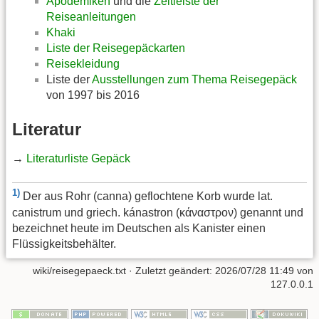
Apodemiken
und die
Zeitleiste der
Reiseanleitungen
Khaki
Liste der Reisegepäckarten
Reisekleidung
Liste der
Ausstellungen zum Thema Reisegepäck
von 1997 bis 2016
Literatur
→
Literaturliste Gepäck
1)
Der aus Rohr (canna) geflochtene Korb wurde lat.
canistrum und griech. kánastron (κάναστρον) genannt und
bezeichnet heute im Deutschen als Kanister einen
Flüssigkeitsbehälter.
wiki/reisegepaeck.txt
· Zuletzt geändert:
2026/07/28 11:49
von
127.0.0.1