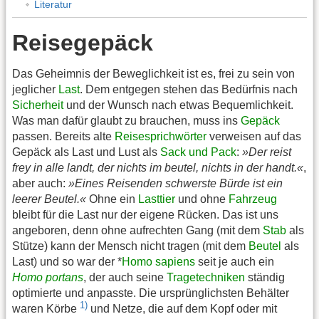
Literatur
Reisegepäck
Das Geheimnis der Beweglichkeit ist es, frei zu sein von
jeglicher
Last
. Dem entgegen stehen das Bedürfnis nach
Sicherheit
und der Wunsch nach etwas Bequemlichkeit.
Was man dafür glaubt zu brauchen, muss ins
Gepäck
passen. Bereits alte
Reisesprichwörter
verweisen auf das
Gepäck als Last und Lust als
Sack und Pack
:
»Der reist
frey in alle landt, der nichts im beutel, nichts in der handt.«
,
aber auch:
»Eines Reisenden schwerste Bürde ist ein
leerer Beutel.«
Ohne ein
Lasttier
und ohne
Fahrzeug
bleibt für die Last nur der eigene Rücken. Das ist uns
angeboren, denn ohne aufrechten Gang (mit dem
Stab
als
Stütze) kann der Mensch nicht tragen (mit dem
Beutel
als
Last) und so war der *
Homo sapiens
seit je auch ein
Homo portans
, der auch seine
Tragetechniken
ständig
optimierte und anpasste. Die ursprünglichsten Behälter
1)
waren Körbe
und Netze, die auf dem Kopf oder mit