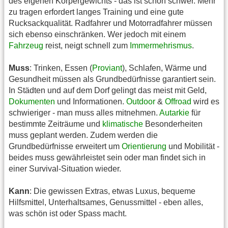
des eigenen Körpergewichts - das ist schon schwer. Mehr
zu tragen erfordert langes Training und eine gute
Rucksackqualität. Radfahrer und Motorradfahrer müssen
sich ebenso einschränken. Wer jedoch mit einem
Fahrzeug
reist, neigt schnell zum
Immermehrismus
.
Muss
: Trinken, Essen (
Proviant
), Schlafen, Wärme und
Gesundheit müssen als Grundbedürfnisse garantiert sein.
In Städten und auf dem Dorf gelingt das meist mit Geld,
Dokumenten
und Informationen.
Outdoor
&
Offroad
wird es
schwieriger - man muss alles mitnehmen.
Autarkie
für
bestimmte Zeiträume und
klimatische
Besonderheiten
muss geplant werden. Zudem werden die
Grundbedürfnisse erweitert um
Orientierung
und Mobilität -
beides muss gewährleistet sein oder man findet sich in
einer Survival-Situation wieder.
Kann
: Die gewissen Extras, etwas Luxus, bequeme
Hilfsmittel, Unterhaltsames, Genussmittel - eben alles,
was schön ist oder Spass macht.