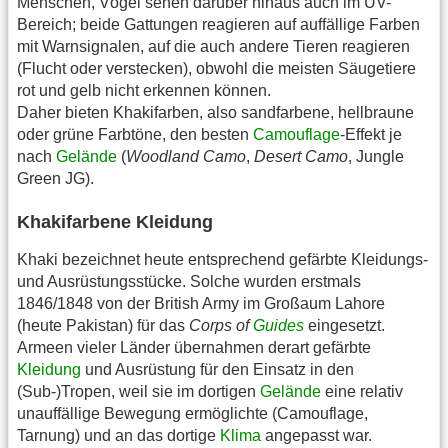
Menschen, Vögel sehen darüber hinaus auch im UV-
Bereich; beide Gattungen reagieren auf auffällige Farben
mit Warnsignalen, auf die auch andere Tieren reagieren
(Flucht oder verstecken), obwohl die meisten Säugetiere
rot und gelb nicht erkennen können.
Daher bieten Khakifarben, also sandfarbene, hellbraune
oder grüne Farbtöne, den besten
Camouflage
-Effekt je
nach
Gelände
(
Woodland Camo
,
Desert Camo
, Jungle
Green JG).
Khakifarbene Kleidung
Khaki bezeichnet heute entsprechend gefärbte Kleidungs-
und Ausrüstungsstücke. Solche wurden erstmals
1846/1848 von der British Army im Großaum Lahore
(heute Pakistan) für das
Corps of
Guides
eingesetzt.
Armeen vieler Länder übernahmen derart gefärbte
Kleidung
und Ausrüstung für den Einsatz in den
(Sub-)Tropen, weil sie im dortigen
Gelände
eine relativ
unauffällige Bewegung ermöglichte (Camouflage,
Tarnung) und an das dortige
Klima
angepasst war.