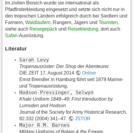
Im zivilen Bereich wurde sie international als
Pfadfinderkleidung eingesetzt und setzte sich nicht nur in
den tropischen Ländern erfolgreich durch bei Siedlern und
Farmern,
Waldläufern
, Rangern, Jägern und
Touristen
,
siehe auch
Reisegepäck
und
Reisekleidung
, dort auch
Safari
-Ausrüstung.
Literatur
Sarah Levy
Tropenausrüster: Der Shop der Abenteurer.
DIE ZEIT 17. August 2014
Online
Ernst Brendler in Hamburg führt seit 1879 Marine-
und Tropenausrüstung.
Hodson-Pressinger, Selwyn
Khaki Uniform 1848–49: First Introduction by
Lumsden and Hodson
Journal of the Society for Army Historical Research,
82.332 (2004) 341–47.
JSTOR
Major R.M. Barnes
Military Uniforms of Britain & the Empire
.