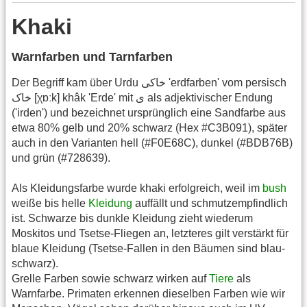
Khaki
Warnfarben und Tarnfarben
Der Begriff kam über Urdu خاکی 'erdfarben' vom persisch
خاک [χɒːk] khâk 'Erde' mit ی als adjektivischer Endung
('irden') und bezeichnet ursprünglich eine Sandfarbe aus
etwa 80% gelb und 20% schwarz (Hex #C3B091), später
auch in den Varianten hell (#F0E68C), dunkel (#BDB76B)
und grün (#728639).
Als Kleidungsfarbe wurde khaki erfolgreich, weil im
bush
weiße bis helle
Kleidung
auffällt und schmutzempfindlich
ist. Schwarze bis dunkle Kleidung zieht wiederum
Moskitos und Tsetse-Fliegen an, letzteres gilt verstärkt für
blaue Kleidung (Tsetse-Fallen in den Bäumen sind blau-
schwarz).
Grelle Farben sowie schwarz wirken auf
Tiere
als
Warnfarbe. Primaten erkennen dieselben Farben wie wir