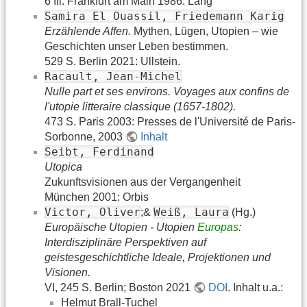
6 Ill. Frankfurt am Main 1986: Lang
Samira El Ouassil, Friedemann Karig
Erzählende Affen.
Mythen, Lügen, Utopien – wie
Geschichten unser Leben bestimmen.
529 S. Berlin 2021: Ullstein.
Racault, Jean-Michel
Nulle part et ses environs. Voyages aux confins de
l'utopie litteraire classique (1657-1802).
473 S. Paris 2003: Presses de l'Université de Paris-
Sorbonne, 2003
Inhalt
Seibt, Ferdinand
Utopica
Zukunftsvisionen aus der Vergangenheit
München 2001: Orbis
Victor, Oliver
Weiß, Laura
;&
(Hg.)
Europäische Utopien - Utopien
Europas
:
Interdisziplinäre Perspektiven auf
geistesgeschichtliche Ideale, Projektionen und
Visionen.
VI, 245 S. Berlin; Boston 2021
DOI
. Inhalt u.a.:
Helmut Brall-Tuchel