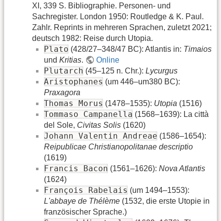
XI, 339 S. Bibliographie. Personen- und
Sachregister. London 1950: Routledge & K. Paul.
Zahlr. Reprints in mehreren Sprachen, zuletzt 2021;
deutsch 1982: Reise durch Utopia.
Plato
(428/27–348/47 BC): Atlantis in:
Timaios
und
Kritias
.
Online
Plutarch
(45–125 n. Chr.):
Lycurgus
Aristophanes
(um 446–um380 BC):
Praxagora
Thomas Morus
(1478–1535):
Utopia
(1516)
Tommaso Campanella
(1568–1639): La città
del Sole,
Civitas Solis
(1620)
Johann Valentin Andreae
(1586–1654):
Reipublicae Christianopolitanae descriptio
(1619)
Francis Bacon
(1561–1626):
Nova Atlantis
(1624)
François Rabelais
(um 1494–1553):
L'abbaye de Thélème
(1532, die erste Utopie in
französischer Sprache.)