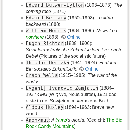
Edward Bulwer-Lytton
(1803–1873):
The
coming race
(1871)
Edward Bellamy
(1850–1898):
Looking
backward
(1888)
William Morris
(1834–1896):
News from
nowhere
(1893).
Online
Eugen Richter
(1838–1906):
Sozialdemokratische Zukunftsbilder. Frei nach
Bebel
(Pictures of the socialistic future)
Theodor Hertzka
(1845–1924):
Freiland.
Ein sociales Zukunftsbild
Online
Orson Wells
(1915–1985):
The war of the
worlds
Evgenij Ivanovič Zamjatin
(1884–
1937):
Мы
(Wir; We, Nous autres), 1921 das
erste in der Sowjetunion verbotene Buch.
Aldous Huxley
(1894–1963: Brave new
world
Anonymus
:
A
tramp
's utopia
. (Gedicht:
The Big
Rock Candy Mountains
)