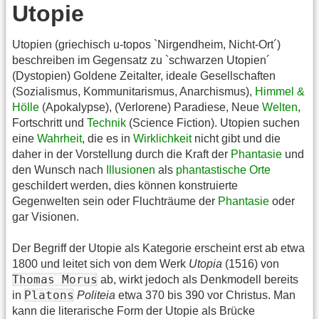
Utopie
Utopien (griechisch u-topos `Nirgendheim, Nicht-Ort´)
beschreiben im Gegensatz zu `schwarzen Utopien´
(Dystopien) Goldene Zeitalter, ideale Gesellschaften
(Sozialismus, Kommunitarismus, Anarchismus),
Himmel &
Hölle
(Apokalypse), (Verlorene) Paradiese, Neue
Welten
,
Fortschritt und
Technik
(Science Fiction). Utopien suchen
eine
Wahrheit
, die es in
Wirklichkeit
nicht gibt und die
daher in der Vorstellung durch die Kraft der
Phantasie
und
den Wunsch nach
Illusionen
als
phantastische Orte
geschildert werden, dies können konstruierte
Gegenwelten sein oder Fluchträume der
Phantasie
oder
gar Visionen.
Der Begriff der Utopie als Kategorie erscheint erst ab etwa
1800 und leitet sich von dem Werk
Utopia
(1516) von
Thomas Morus
ab, wirkt jedoch als Denkmodell bereits
Platons
in
Politeia
etwa 370 bis 390 vor Christus. Man
kann die literarische Form der Utopie als Brücke