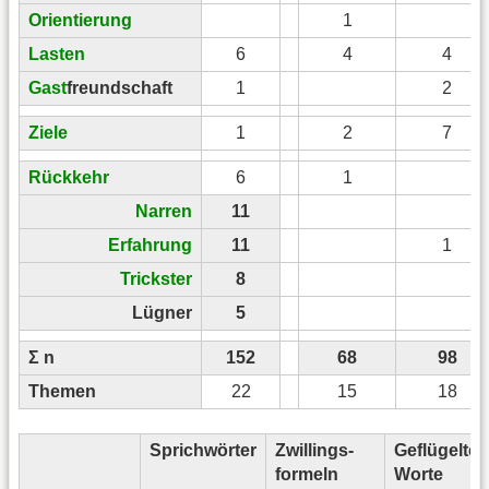
Orientierung
1
Lasten
6
4
4
Gast
freundschaft
1
2
Ziele
1
2
7
Rückkehr
6
1
Narren
11
Erfahrung
11
1
Trickster
8
Lügner
5
Σ n
152
68
98
Themen
22
15
18
Sprichwörter
Zwillings-
Geflügelte
formeln
Worte