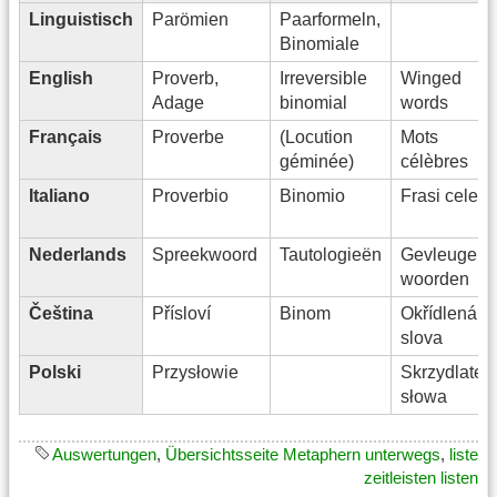
Linguistisch
Parömien
Paarformeln,
Binomiale
English
Proverb,
Irreversible
Winged
Adage
binomial
words
Français
Proverbe
(Locution
Mots
géminée)
célèbres
Italiano
Proverbio
Binomio
Frasi celebr
Nederlands
Spreekwoord
Tautologieën
Gevleugeld
woorden
Čeština
Přísloví
Binom
Okřídlená
slova
Polski
Przysłowie
Skrzydlate
słowa
Auswertungen
,
Übersichtsseite Metaphern unterwegs
,
liste
zeitleisten listen