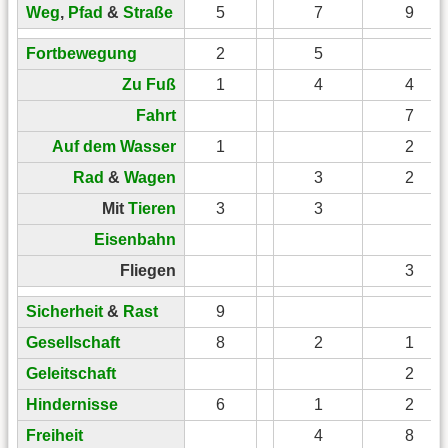
Weg
,
Pfad
&
Straße
5
7
9
Fortbewegung
2
5
Zu Fuß
1
4
4
Fahrt
7
Auf dem Wasser
1
2
Rad
&
Wagen
3
2
Mit
Tieren
3
3
Eisenbahn
Fliegen
3
Sicherheit
&
Rast
9
Gesellschaft
8
2
1
Geleitschaft
2
Hindernisse
6
1
2
Freiheit
4
8