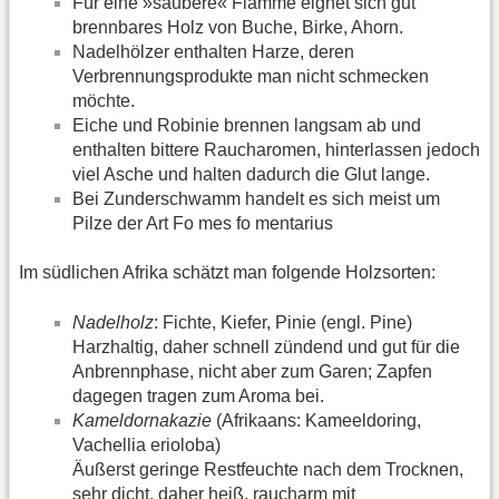
Für eine »saubere« Flamme eignet sich gut
brennbares Holz von Buche, Birke, Ahorn.
Nadelhölzer enthalten Harze, deren
Verbrennungsprodukte man nicht schmecken
möchte.
Eiche und Robinie brennen langsam ab und
enthalten bittere Raucharomen, hinterlassen jedoch
viel Asche und halten dadurch die Glut lange.
Bei Zunder­schwamm handelt es sich meist um
Pilze der Art Fo mes fo mentarius
Im südlichen Afrika schätzt man folgende Holzsorten:
Nadelholz
: Fichte, Kiefer, Pinie (engl. Pine)
Harzhaltig, daher schnell zündend und gut für die
Anbrennphase, nicht aber zum Garen; Zapfen
dagegen tragen zum Aroma bei.
Kameldornakazie
(Afrikaans: Kameeldoring,
Vachellia erioloba)
Äußerst geringe Restfeuchte nach dem Trocknen,
sehr dicht, daher heiß, raucharm mit