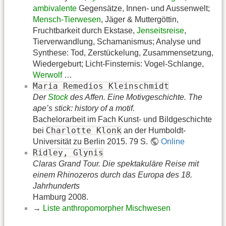
ambivalente
Gegensätze, Innen- und Aussenwelt;
Mensch-Tierwesen
, Jäger & Muttergöttin,
Fruchtbarkeit durch Ekstase,
Jenseitsreise
,
Tierverwandlung, Schamanismus; Analyse und
Synthese: Tod, Zerstückelung, Zusammensetzung,
Wiedergeburt; Licht-Finsternis: Vogel-Schlange,
Werwolf
…
Maria Remedios Kleinschmidt
Der
Stock
des Affen. Eine Motivgeschichte. The
ape’s stick: history of a motif.
Bachelorarbeit im Fach Kunst- und Bildgeschichte
Charlotte Klonk
bei
an der Humboldt-
Universität zu Berlin 2015. 79 S.
Online
Ridley, Glynis
Claras Grand Tour. Die spektakuläre Reise mit
einem Rhinozeros durch das Europa des 18.
Jahrhunderts
Hamburg 2008.
→
Liste anthropomorpher Mischwesen