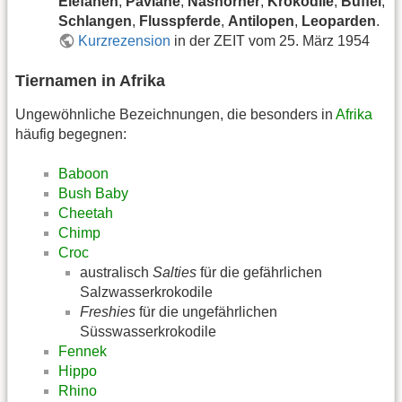
Elefanen
,
Paviane
,
Nashörner
,
Krokodile
,
Büffel
,
Schlangen
,
Flusspferde
,
Antilopen
,
Leoparden
.
Kurzrezension
in der ZEIT vom 25. März 1954
Tiernamen in Afrika
Ungewöhnliche Bezeichnungen, die besonders in
Afrika
häufig begegnen:
Baboon
Bush Baby
Cheetah
Chimp
Croc
australisch
Salties
für die gefährlichen
Salzwasserkrokodile
Freshies
für die ungefährlichen
Süsswasserkrokodile
Fennek
Hippo
Rhino