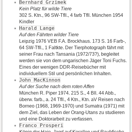
Bernhard Grzimek
Kein Platz für wilde Tiere
302 S. Ktn., 96 SW-Tfll., 4 farb Tfll. München 1954
Kindler
Harald Lange
Auf den Fährten wilder Tiere
Leipzig 1976 VEB F.A. Brockhaus. 173 S. 16 Farb-,
64 SW-Tfll., 1 Faltkte. Der Tierphotograph fährt mit
seiner Frau nach Tansania (1972/73?), begleitet
werden sie von dem ungarischen Jäger Toni Fuchs.
Eines der wenigen DDR-Reisebücher mit
individuellem Stil und persönlichen Inhalten.
John MacKinnon
Auf der Suche nach dem roten Affen
München R. Piper 1974. 215 S., 4 Bll. 44 Abb.,
überw. farb., a. 24 Tfll., 4 Ktn., Ktn. aV Reisen nach
Borneo (1968, 1969-1970) und Sumatra (1971) mit
dem Ziel, das Leben der Orang-Utans zu studieren
und eine Doktorarbeit zu verfassen.
Franco Prosperi
König der Haie. Jagd auf Korallen und Raubfische