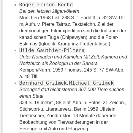
Roger Frison-Roche
Bei den letzten Jägervölkern
München 1968 List. 288 S. 1 Farbtfll. u. 32 SW-Tfll.
m. Aufn. v. Pierre Tairraz, Textzeichn. Ziel der
dreimonatigen Filmexpedition sind die Indianer der
kanadischen Taiga (Chipewyan) und die Polar-
Eskimos (Igloolik, Kronprinz-Frederik-Insel)
Hilde Gauthier-Pilters
Unter Nomaden und Kamelen Mit Zelt, Kamera und
Notizbuch als Zoologin in der Sahara
Kempen/Ndrrh. 1959 Thomas. 245 S. 77 SW-Abb.
a. 48 Tfll.
Bernhard Grzimek
Michael Grzimek
,
Serengeti darf nicht sterben 367.000 Tiere suchen
einen Staat
334 S. 19 mehrf., 88 einf. Abb. n. Fotos, 21 Zeichn.,
Stichwort-u. Literaturverz. Berlin 1959 Ullstein.
Tierforscher, Zoodirektor: 13 Monate dauernde
Beobachtung von Tierwanderungen in der
Serengeti mit Auto und Flugzeug.