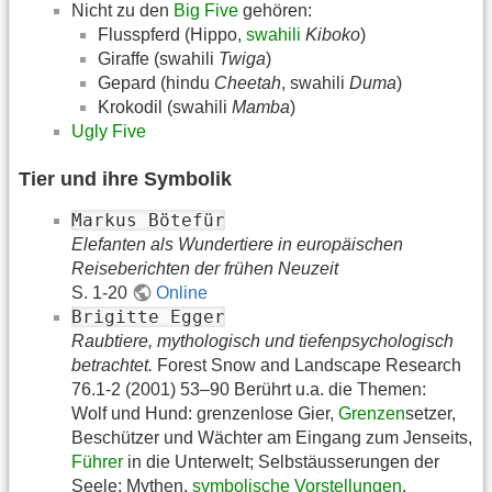
Nicht zu den
Big Five
gehören:
Flusspferd (Hippo,
swahili
Kiboko
)
Giraffe (swahili
Twiga
)
Gepard (hindu
Cheetah
, swahili
Duma
)
Krokodil (swahili
Mamba
)
Ugly Five
Tier und ihre Symbolik
Markus Bötefür
Elefanten als Wundertiere in europäischen
Reiseberichten der frühen Neuzeit
S. 1-20
Online
Brigitte Egger
Raubtiere, mythologisch und tiefenpsychologisch
betrachtet.
Forest Snow and Landscape Research
76.1-2 (2001) 53–90 Berührt u.a. die Themen:
Wolf und Hund: grenzenlose Gier,
Grenzen
setzer,
Beschützer und Wächter am Eingang zum Jenseits,
Führer
in die Unterwelt; Selbstäusserungen der
Seele: Mythen,
symbolische Vorstellungen
,