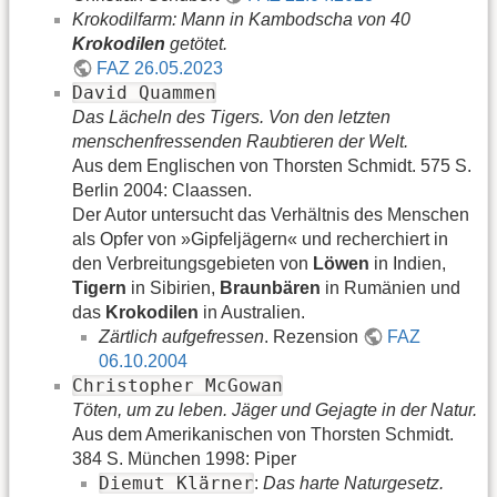
Krokodilfarm: Mann in Kambodscha von 40
Krokodilen
getötet.
FAZ 26.05.2023
David Quammen
Das Lächeln des Tigers. Von den letzten
menschenfressenden Raubtieren der Welt.
Aus dem Englischen von Thorsten Schmidt. 575 S.
Berlin 2004: Claassen.
Der Autor untersucht das Verhältnis des Menschen
als Opfer von »Gipfeljägern« und recherchiert in
den Verbreitungsgebieten von
Löwen
in Indien,
Tigern
in Sibirien,
Braunbären
in Rumänien und
das
Krokodilen
in Australien.
Zärtlich aufgefressen
. Rezension
FAZ
06.10.2004
Christopher McGowan
Töten, um zu leben. Jäger und Gejagte in der Natur.
Aus dem Amerikanischen von Thorsten Schmidt.
384 S. München 1998: Piper
Diemut Klärner
:
Das harte Naturgesetz.