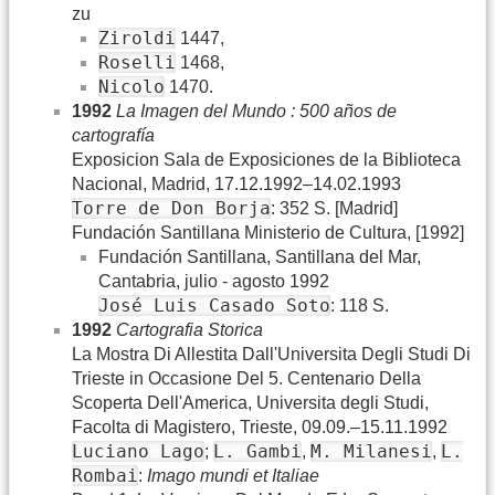
zu
Ziroldi
1447,
Roselli
1468,
Nicolo
1470.
1992
La Imagen del Mundo : 500 años de
cartografía
Exposicion Sala de Exposiciones de la Biblioteca
Nacional, Madrid, 17.12.1992–14.02.1993
Torre de Don Borja
: 352 S. [Madrid]
Fundación Santillana Ministerio de Cultura, [1992]
Fundación Santillana, Santillana del Mar,
Cantabria, julio - agosto 1992
José Luis Casado Soto
: 118 S.
1992
Cartografia Storica
La Mostra Di Allestita Dall'Universita Degli Studi Di
Trieste in Occasione Del 5. Centenario Della
Scoperta Dell'America, Universita degli Studi,
Facolta di Magistero, Trieste, 09.09.–15.11.1992
Luciano Lago
L. Gambi
M. Milanesi
L.
;
,
,
Rombai
:
Imago mundi et Italiae