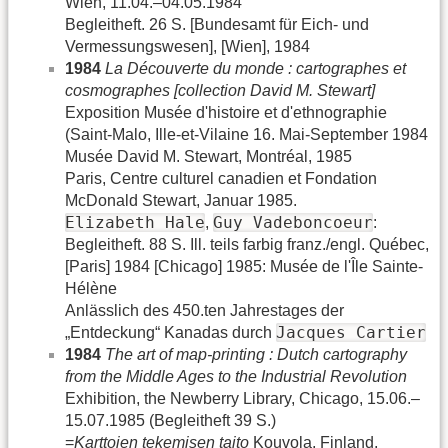
Wien, 11.04.–04.05.1984
Begleitheft. 26 S. [Bundesamt für Eich- und
Vermessungswesen], [Wien], 1984
1984
La Découverte du monde : cartographes et
cosmographes [collection David M. Stewart]
Exposition Musée d'histoire et d'ethnographie
(Saint-Malo, Ille-et-Vilaine 16. Mai-September 1984
Musée David M. Stewart, Montréal, 1985
Paris, Centre culturel canadien et Fondation
McDonald Stewart, Januar 1985.
Elizabeth Hale
Guy Vadeboncoeur
,
:
Begleitheft. 88 S. Ill. teils farbig franz./engl. Québec,
[Paris] 1984 [Chicago] 1985: Musée de l'Île Sainte-
Hélène
Anlässlich des 450.ten Jahrestages der
Jacques Cartier
„Entdeckung“ Kanadas durch
1984
The art of map-printing : Dutch cartography
from the Middle Ages to the Industrial Revolution
Exhibition, the Newberry Library, Chicago, 15.06.–
15.07.1985 (Begleitheft 39 S.)
=
Karttojen tekemisen taito
Kouvola, Finland,