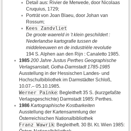
Detail aus: Rivier de Merwede, door Nicolaas
Cruquius, 1729;
Porträt von Joan Blaeu, door Johan van
Rossum;
Kees Zandvliet
De groote waereld in 't klein geschildert :
Nederlandse kartografie tussen de
middeleeuwen en de industriële revolutie
194 S. Alphen aan den Rijn : Canaletto 1985.
1985
200 Jahre Justus Perthes Geographische
Verlagsanstalt, Gotha-Darmstadt 1785-1985
Ausstellung in der Hessischen Landes- und
Hochschulbibliothek im Darmstädter Schloß,
10.07.– 05.10.1985.
Werner Painke
: Begleitheft 35 S. (kurzgefaßte
Verlagsgeschichte) Darmstadt 1985: Perthes.
1986
Kartographische Kostbarkeiten
Ausstellung der Kartensammlung der
Österreichischen Nationalbibliothek
Franz Wawrik
: Begleitheft. 30 Bl. Kt. Wien 1985: