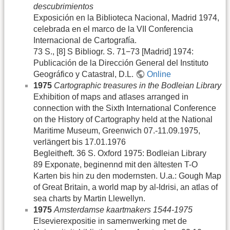
descubrimientos
Exposición en la Biblioteca Nacional, Madrid 1974,
celebrada en el marco de la VII Conferencia
Internacional de Cartografía.
73 S., [8] S Bibliogr. S. 71−73 [Madrid] 1974:
Publicación de la Dirección General del Instituto
Geográfico y Catastral, D.L.
Online
1975
Cartographic treasures in the Bodleian Library
Exhibition of maps and atlases arranged in
connection with the Sixth International Conference
on the History of Cartography held at the National
Maritime Museum, Greenwich 07.-11.09.1975,
verlängert bis 17.01.1976
Begleitheft. 36 S. Oxford 1975: Bodleian Library
89 Exponate, beginennd mit den ältesten T-O
Karten bis hin zu den modernsten. U.a.: Gough Map
of Great Britain, a world map by al-Idrisi, an atlas of
sea charts by Martin Llewellyn.
1975
Amsterdamse kaartmakers 1544-1975
Elsevierexpositie in samenwerking met de