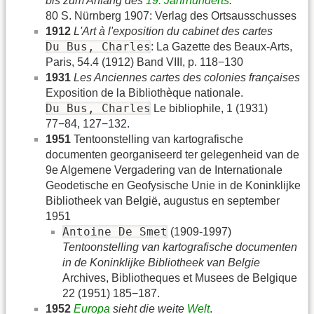
bis zum Anfang des
19. Jahrhunderts
.
80 S. Nürnberg 1907: Verlag des Ortsausschusses
1912
L'Art à l'exposition du cabinet des cartes
Du Bus, Charles
: La Gazette des Beaux-Arts,
Paris, 54.4 (1912) Band VIII, p. 118−130
1931
Les Anciennes cartes des colonies françaises
Exposition de la Bibliothèque nationale.
Du Bus, Charles
Le bibliophile, 1 (1931)
77−84, 127−132.
1951
Tentoonstelling van kartografische
documenten georganiseerd ter gelegenheid van de
9e Algemene Vergadering van de Internationale
Geodetische en Geofysische Unie in de Koninklijke
Bibliotheek van België, augustus en september
1951
Antoine De Smet
(1909-1997)
Tentoonstelling van kartografische documenten
in de Koninklijke Bibliotheek van Belgie
Archives, Bibliotheques et Musees de Belgique
22 (1951) 185−187.
1952
Europa
sieht die weite
Welt
.