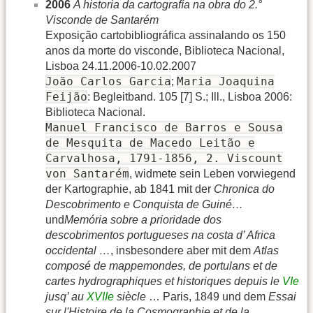
2006
A historia da cartografía na obra do 2.°
Visconde de Santarém
Exposição cartobibliográfica assinalando os 150
anos da morte do visconde, Biblioteca Nacional,
Lisboa 24.11.2006-10.02.2007
João Carlos Garcia
Maria Joaquina
;
Feijão
: Begleitband. 105 [7] S.; Ill., Lisboa 2006:
Biblioteca Nacional.
Manuel Francisco de Barros e Sousa
de Mesquita de Macedo Leitão e
Carvalhosa, 1791-1856, 2. Viscount
von Santarém
, widmete sein Leben vorwiegend
der Kartographie, ab 1841 mit der
Chronica do
Descobrimento e Conquista de Guiné…
und
Memória sobre a prioridade dos
descobrimentos portugueses na costa d’ Africa
occidental …
, insbesondere aber mit dem
Atlas
composé de mappemondes, de portulans et de
cartes hydrographiques et historiques depuis le
VIe
jusq’ au
XVIIe
siècle
… Paris, 1849 und dem
Essai
sur l'Histoire de la Cosmographie et de la