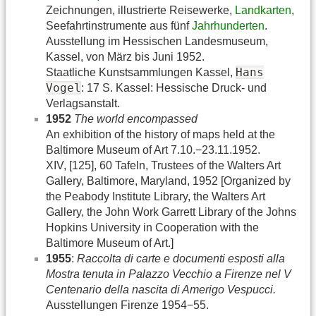
Zeichnungen, illustrierte Reisewerke,
Landkarten
,
Seefahrtinstrumente aus fünf
Jahrhunderten
.
Ausstellung im Hessischen Landesmuseum,
Kassel, von März bis Juni 1952.
Hans
Staatliche Kunstsammlungen Kassel,
Vogel
: 17 S. Kassel: Hessische Druck- und
Verlagsanstalt.
1952
The world encompassed
An exhibition of the history of maps held at the
Baltimore Museum of Art 7.10.−23.11.1952.
XIV, [125], 60 Tafeln, Trustees of the Walters Art
Gallery, Baltimore, Maryland, 1952 [Organized by
the Peabody Institute Library, the Walters Art
Gallery, the John Work Garrett Library of the Johns
Hopkins University in Cooperation with the
Baltimore Museum of Art.]
1955
:
Raccolta di carte e documenti esposti alla
Mostra tenuta in Palazzo Vecchio a Firenze nel V
Centenario della nascita di Amerigo Vespucci.
Ausstellungen Firenze 1954−55.