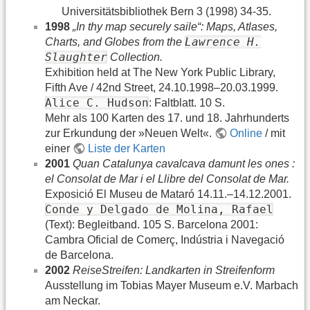
Universitätsbibliothek Bern 3 (1998) 34-35.
1998
„In thy map securely saile“: Maps, Atlases,
Lawrence H.
Charts, and Globes from the
Slaughter
Collection.
Exhibition held at The New York Public Library,
Fifth Ave / 42nd Street, 24.10.1998–20.03.1999.
Alice C. Hudson
: Faltblatt. 10 S.
Mehr als 100 Karten des 17. und 18. Jahrhunderts
zur Erkundung der »Neuen Welt«.
Online
/ mit
einer
Liste der Karten
2001
Quan Catalunya cavalcava damunt les ones :
el Consolat de Mar i el Llibre del Consolat de Mar.
Exposició El Museu de Mataró 14.11.–14.12.2001.
Conde y Delgado de Molina, Rafael
(Text): Begleitband. 105 S. Barcelona 2001:
Cambra Oficial de Comerç, Indústria i Navegació
de Barcelona.
2002
ReiseStreifen: Landkarten in Streifenform
Ausstellung im Tobias Mayer Museum e.V. Marbach
am Neckar.