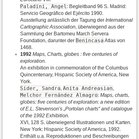
Paladini, Angel
: Begleitband 96 S. Madrid:
Servicio Geográfico del Ejército 1990.
Ausstellung anlässlich der Tagung der
International
Cartographic Association
, überwiegend aus der
Sammlung der Bartomeu March Servera
Benincasa
Foundation, darunter der
Atlas von
1468.
1992
Maps, Charts, globes : five centuries of
exploration.
An exhibition in commemoration of the Columbus
Quincentenary, Hispanic Society of America, New
York.
Sider, Sandra
Anita Andreasian
,
,
Melchor Fernández Almagro
:
Maps, charts,
globes: five centuries of exploration: a new edition
of E.L. Stevenson's „Portolan charts“ and catalogue
of the 1992 Exhibition.
XVI, 128 S. überwiegend Illustrationen und Karten.
New York: Hispanic Society of America, 1992.
Enthält u.a. Reproduktionen und Beschreibungen