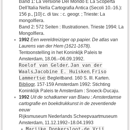
Band 1: La Versione Del Mondo E La Scoperta
Dell'Italia Nella Cartografia Antica (Secoli 10.-16.):
156 p., [10] c. di tav. : c. geogr. ; Trieste: La
mongolfiera.
Band 2: 572 Seiten : Illustrationen. Trieste 1994: La
Mongolfiera.
1992
Een wereldreiziger op papier. De atlas van
Laurens van der Hem (1621-1678).
Tentoonstelling in het Koninkljk Paleis te
Amsterdam, 18.06.–06.09.1992.
Roelof van Gelder
Jan van der
,
Waals
Jacobine E. Huisken
Friso
,
,
Lammertse
: Begleitband. 160 S. Ill. Karten.
Bibliogr
. 157-159 Amsterdam 1992: Stichting
Koninklijk Paleis te Amsterdam : Snoeck-Ducaju.
1992
Uit de schatkamer van Blaeu : Amsterdamse
cartografie en boekdrukkunst in de zeventiende
eeuw
Rijksmuseum Nederlands Scheepvaartmuseum
Amsterdam, 11.12.1992–18.04.1993
Marijke Donkersloot-de Vrij