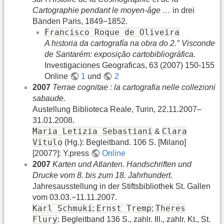
Cartographie pendant le moyen-âge …
in drei
Bänden Paris, 1849−1852.
Francisco Roque de Oliveira
A historia da cartografía na obra do 2.° Visconde
de Santarém: exposição cartobibliográfica.
Investigaciones Geograficas, 63 (2007) 150-155
Online
1
und
2
2007
Terrae cognitae : la cartografia nelle collezioni
sabaude.
Austellung Biblioteca Reale, Turin, 22.11.2007–
31.01.2008.
Maria Letizia Sebastiani
Clara
&
Vitulo
(Hg.): Begleitband. 106 S. [Milano]
[2007?]: Y.press
Online
2007
Karten und Atlanten. Handschriften und
Drucke vom 8. bis zum 18. Jahrhundert
.
Jahresausstellung in der Stiftsbibliothek St. Gallen
vom 03.03.−11.11.2007.
Karl Schmuki
Ernst Tremp
Theres
;
;
Flury
: Begleitband 136 S., zahlr. Ill., zahlr. Kt., St.