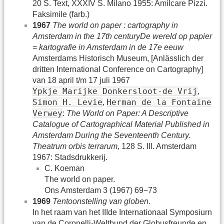
20 S. Text, XXXIV S. Milano 1955: Amilcare Pizzi.
Faksimile (farb.)
1967
The world on paper : cartography in
Amsterdam in the 17th centuryDe wereld op papier
= kartografie in Amsterdam in de 17e eeuw
Amsterdams Historisch Museum, [Anlässlich der
dritten International Conference on Cartography]
van 18 april t/m 17 juli 1967
Ypkje Marijke Donkersloot-de Vrij
,
Simon H. Levie
Herman de la Fontaine
,
Verwey
:
The World on Paper: A Descriptive
Catalogue of Cartographical Material Published in
Amsterdam During the Seventeenth Century.
Theatrum orbis terrarum
, 128 S. Ill. Amsterdam
1967: Stadsdrukkerij.
C. Koeman
The world on paper.
Ons Amsterdam 3 (1967) 69−73
1969
Tentoonstelling van globen.
In het raam van het IIIde Internationaal Symposiurn
van de Coronelli-Weltbund der Globusfreunde en