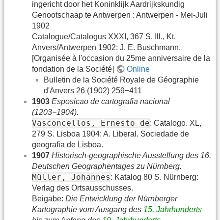
ingericht door het Koninklijk Aardrijkskundig
Genootschaap te Antwerpen : Antwerpen - Mei-Juli
1902
Catalogue/Catalogus XXXI, 367 S. Ill., Kt.
Anvers/Antwerpen 1902: J. E. Buschmann.
[Organisée à l'occasion du 25me anniversaire de la
fondation de la Société]
Online
Bulletin de la Société Royale de Géographie
d'Anvers 26 (1902) 259−411
1903
Esposicao de cartografia nacional
(1203−1904).
Vasconcellos, Ernesto de
: Catalogo. XL,
279 S. Lisboa 1904: A. Liberal. Sociedade de
geografia de Lisboa.
1907
Historisch-geographische Ausstellung des 16.
Deutschen Geographentages zu Nürnberg.
Müller, Johannes
: Katalog 80 S. Nürnberg:
Verlag des Ortsausschusses.
Beigabe:
Die Entwicklung der Nürnberger
Kartographie vom Ausgang des
15. Jahrhunderts