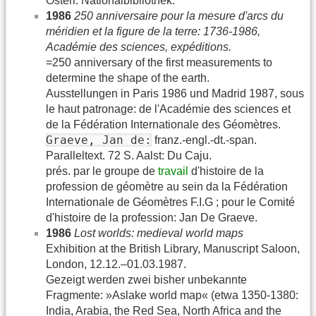
Österr. Nationalbibliothek.
1986
250 anniversaire pour la mesure d'arcs du
méridien et la figure de la terre: 1736-1986,
Académie des sciences, expéditions.
=250 anniversary of the first measurements to
determine the shape of the earth.
Ausstellungen in Paris 1986 und Madrid 1987, sous
le haut patronage: de l'Académie des sciences et
de la Fédération Internationale des Géomètres.
Graeve, Jan de:
franz.-engl.-dt.-span.
Paralleltext. 72 S. Aalst: Du Caju.
prés. par le groupe de
travail
d'histoire de la
profession de géomètre au sein da la Fédération
Internationale de Géomètres F.I.G ; pour le Comité
d'histoire de la profession: Jan De Graeve.
1986
Lost worlds: medieval world maps
Exhibition at the British Library, Manuscript Saloon,
London, 12.12.–01.03.1987.
Gezeigt werden zwei bisher unbekannte
Fragmente: »Aslake world map« (etwa 1350-1380:
India, Arabia, the Red Sea, North Africa and the