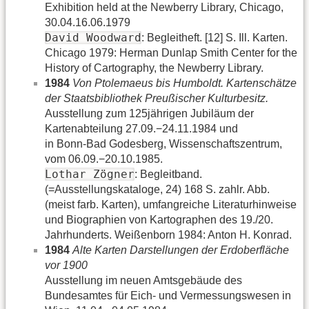
Exhibition held at the Newberry Library, Chicago,
30.04.16.06.1979
David Woodward
: Begleitheft. [12] S. Ill. Karten.
Chicago 1979: Herman Dunlap Smith Center for the
History of Cartography, the Newberry Library.
1984
Von Ptolemaeus bis Humboldt. Kartenschätze
der Staatsbibliothek Preußischer Kulturbesitz.
Ausstellung zum 125jährigen Jubiläum der
Kartenabteilung 27.09.−24.11.1984 und
in Bonn-Bad Godesberg, Wissenschaftszentrum,
vom 06.09.−20.10.1985.
Lothar Zögner
: Begleitband.
(=Ausstellungskataloge, 24) 168 S. zahlr. Abb.
(meist farb. Karten), umfangreiche Literaturhinweise
und Biographien von Kartographen des 19./20.
Jahrhunderts. Weißenborn 1984: Anton H. Konrad.
1984
Alte Karten Darstellungen der Erdoberfläche
vor 1900
Ausstellung im neuen Amtsgebäude des
Bundesamtes für Eich- und Vermessungswesen in