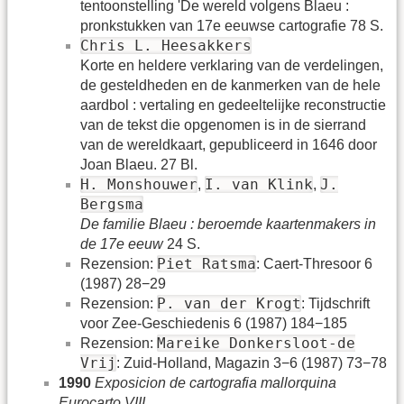
tentoonstelling 'De wereld volgens Blaeu :
pronkstukken van 17e eeuwse cartografie 78 S.
Chris L. Heesakkers
Korte en heldere verklaring van de verdelingen,
de gesteldheden en de kanmerken van de hele
aardbol : vertaling en gedeeltelijke reconstructie
van de tekst die opgenomen is in de sierrand
van de wereldkaart, gepubliceerd in 1646 door
Joan Blaeu. 27 Bl.
H. Monshouwer
I. van Klink
J.
,
,
Bergsma
De familie Blaeu : beroemde kaartenmakers in
de 17e eeuw
24 S.
Piet Ratsma
Rezension:
: Caert-Thresoor 6
(1987) 28−29
P. van der Krogt
Rezension:
: Tijdschrift
voor Zee-Geschiedenis 6 (1987) 184−185
Mareike Donkersloot-de
Rezension:
Vrij
: Zuid-Holland, Magazin 3−6 (1987) 73−78
1990
Exposicion de cartografia mallorquina
Eurocarto VIII
.