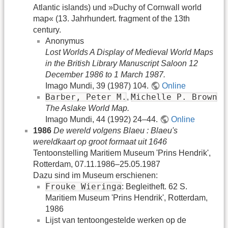
Atlantic islands) und »Duchy of Cornwall world
map« (13. Jahrhundert. fragment of the 13th
century.
Anonymus
Lost Worlds A Display of Medieval World Maps
in the British Library Manuscript Saloon 12
December 1986 to 1 March 1987.
Imago Mundi, 39 (1987) 104.
Online
Barber, Peter M.
Michelle P. Brown
,
The Aslake World Map.
Imago Mundi, 44 (1992) 24–44.
Online
1986
De wereld volgens Blaeu : Blaeu's
wereldkaart op groot formaat uit 1646
Tentoonstelling Maritiem Museum 'Prins Hendrik',
Rotterdam, 07.11.1986–25.05.1987
Dazu sind im Museum erschienen:
Frouke Wieringa
: Begleitheft. 62 S.
Maritiem Museum 'Prins Hendrik', Rotterdam,
1986
Lijst van tentoongestelde werken op de