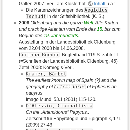
Gallen 2007: Verl. am Klosterhof.
Inhalt
u.a.:
Aegidius
Die Kartenzeichnungen des
Tschudi
in der Stiftsbibliothek (K. S.)
2008
Oldenburg und die ganze
Welt
. Alte Karten
und prächtige Atlanten vom Ende des
15.
bis zum
Beginn des
19. Jahrhunderts
.
Ausstellung in der Landesbibliothek Oldenburg
vom 22.04.2008 bis 14.06.2008.
Corinna Roeder
: Begleitband 119 S. zahlr. Ill.
(=Schriften der Landesbibliothek Oldenburg, 46)
Zetel 2008: Komregis-Verl.
Kramer, Bärbel
The earliest known map of Spain (?) and the
Artemidorus
geography of
of Ephesus on
papyrus
.
Imago Mundi 53.1 (2001) 115-120.
D'Alessio, Giambattista
On the „Artemidorus“ Papyrus.
.
Zeitschrift für Papyrologie und Epigraphik, 171
(2009) 27-43