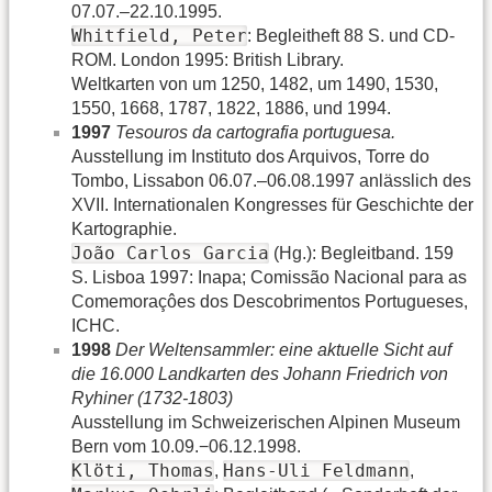
07.07.–22.10.1995.
Whitfield, Peter
: Begleitheft 88 S. und CD-
ROM. London 1995: British Library.
Weltkarten von um 1250, 1482, um 1490, 1530,
1550, 1668, 1787, 1822, 1886, und 1994.
1997
Tesouros da cartografia portuguesa.
Ausstellung im Instituto dos Arquivos, Torre do
Tombo, Lissabon 06.07.–06.08.1997 anlässlich des
XVII. Internationalen Kongresses für Geschichte der
Kartographie.
João Carlos Garcia
(Hg.): Begleitband. 159
S. Lisboa 1997: Inapa; Comissão Nacional para as
Comemoraçôes dos Descobrimentos Portugueses,
ICHC.
1998
Der Weltensammler: eine aktuelle Sicht auf
die 16.000 Landkarten des Johann Friedrich von
Ryhiner (1732-1803)
Ausstellung im Schweizerischen Alpinen Museum
Bern vom 10.09.−06.12.1998.
Klöti, Thomas
Hans-Uli Feldmann
,
,