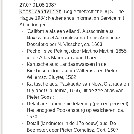
27.07.01.08.1987.
Kees Zandvliet
: Begleitheft/Affiche [8] S. The
Hague 1984: Netherlands Information Service mit
Abbildungen:
'California als een eiland', Ausschnitt aus:
Novissima et Accuratissima Totius Americae
Descriptio per N. Visscher, ca. 1663
Pecheli sive Peking, door Martino Martini, 1655,
uit de Atlas Maior van Joan Blaeu;
Kartusche aus: Landaanwassen in de
Biesbosch, door Jacob Willemsz. en Pieter
Willemsz. Sluyter, 1562;
Kartusche aus: Paskaerte van Nova Granada en
t'Eylandt California, 1666, uit de zee-atlas van
Pieter Goos ;
Detail aus: anonieme tekening (pen en penseel)
Het landgoed Popkensburg op Walcheren, ca.
1570;
Detail (landmeter in de 17e eeuw) aus: De
Beemster, door Pieter Cornelisz. Cort, 1607;