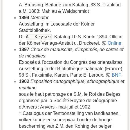
A. Breusing: Beilage zum Katalog. 33 S. Frankfurt
a.M. 1883: Mahlau & Waldschmidt
1894
Mercator
Ausstellung im Lesesaale der Kölner
Stadtbibliothek.
A. Keyser
Dr.
: Katalog 10 S. Koeln 1894: Officin
der Kölner Verlags-Anstalt u. Druckerei.
Online
1897
Choix de manuscrits, d'imprimés, de cartes et
de médailles
.
Exposés à l'occasion du Congrès des orientalistes.
Ausstellung in der Bibliothèque nationale (France).
98 S., Faksimile, Karten. Paris: E. Leroux.
BNF
1902
Exposition cartographique, ethnographique et
maritime
sous le haut patronage de S.M. le Roi des Belges
organisée par la Société Royale de Géographie
d'Anvers : Anvers - mai-juillet 1902
= Catalogus der Tentoonstelling van landkaarten,
volkenkunde en scheepvaart onder de hooge
bescherming van Z.M. den Koning der belgen