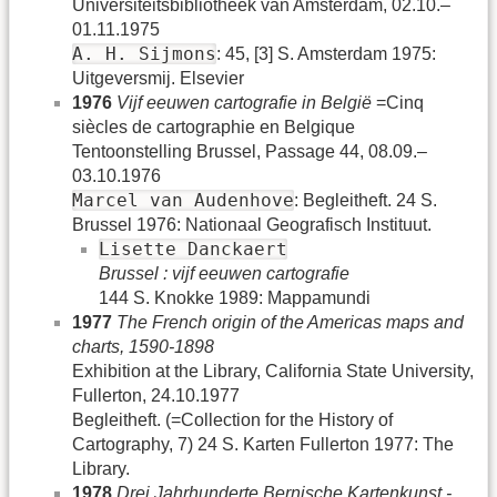
Universiteitsbibliotheek van Amsterdam, 02.10.–
01.11.1975
A. H. Sijmons
: 45, [3] S. Amsterdam 1975:
Uitgeversmij. Elsevier
1976
Vijf eeuwen cartografie in België
=Cinq
siècles de cartographie en Belgique
Tentoonstelling Brussel, Passage 44, 08.09.–
03.10.1976
Marcel van Audenhove
: Begleitheft. 24 S.
Brussel 1976: Nationaal Geografisch Instituut.
Lisette Danckaert
Brussel : vijf eeuwen cartografie
144 S. Knokke 1989: Mappamundi
1977
The French origin of the Americas maps and
charts, 1590-1898
Exhibition at the Library, California State University,
Fullerton, 24.10.1977
Begleitheft. (=Collection for the History of
Cartography, 7) 24 S. Karten Fullerton 1977: The
Library.
1978
Drei Jahrhunderte Bernische Kartenkunst -