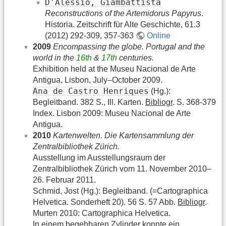
D'Alessio, Giambattista
Reconstructions of the Artemidorus Papyrus
.
Historia. Zeitschrift für Alte Geschichte, 61.3
(2012) 292-309, 357-363
Online
2009
Encompassing the globe. Portugal and the
world in the
16th
&
17th
centuries.
Exhibition held at the Museu Nacional de Arte
Antigua, Lisbon, July–October 2009.
Ana de Castro Henriques
(Hg.):
Begleitband. 382 S., Ill. Karten.
Bibliogr
. S. 368-379
Index. Lisbon 2009: Museu Nacional de Arte
Antigua.
2010
Kartenwelten. Die Kartensammlung der
Zentralbibliothek Zürich.
Ausstellung im Ausstellungsraum der
Zentralbibliothek Zürich vom 11. November 2010–
26. Februar 2011.
Schmid, Jost (Hg.): Begleitband. (=Cartographica
Helvetica. Sonderheft 20). 56 S. 57 Abb.
Bibliogr
.
Murten 2010: Cartographica Helvetica.
In einem begehbaren Zylinder konnte ein