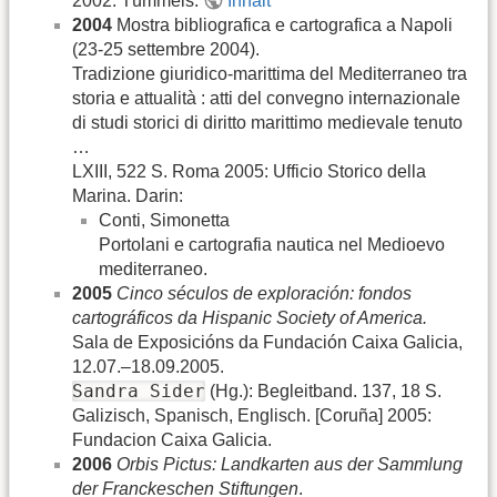
2002: Tümmels.
Inhalt
2004
Mostra bibliografica e cartografica a Napoli
(23-25 settembre 2004).
Tradizione giuridico-marittima del Mediterraneo tra
storia e attualità : atti del convegno internazionale
di studi storici di diritto marittimo medievale tenuto
…
LXIII, 522 S. Roma 2005: Ufficio Storico della
Marina. Darin:
Conti, Simonetta
Portolani e cartografia nautica nel Medioevo
mediterraneo.
2005
Cinco séculos de exploración: fondos
cartográficos da Hispanic Society of America.
Sala de Exposicións da Fundación Caixa Galicia,
12.07.–18.09.2005.
Sandra Sider
(Hg.): Begleitband. 137, 18 S.
Galizisch, Spanisch, Englisch. [Coruña] 2005:
Fundacion Caixa Galicia.
2006
Orbis Pictus: Landkarten aus der Sammlung
der Franckeschen Stiftungen
.