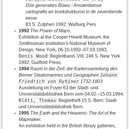
Drie generaties Blaeu : Amsterdamse
cartografie en boekdrukkunst in de zeventiende
eeuw
83 S. Zutphen 1992: Walburg Pers
1992
The Power of Maps.
Exhibition at the Cooper Hewitt Museum, the
Smithsonian Institution's National Museum of
Design, New York, 06.10.1992–07.03.1993.
Denis Wood
: Begleitband. VIII, 248 S. New York
1992: Guilford Press.
1994
Raum in der Zeit: die Kartensammlung des
Johann
Berner Staatsmannes und Geographen
Friedrich von Ryhiner
1732-1803
Ausstellung im Foyer 63 der Stadt- und
Universitätsbibliothek Bern vom 04.02.−15.03.1994.
Klöti, Thomas
: Begleitheft 15 S. Bern: Stadt-
und Universitätsbibliothek Bern.
1995
The Earth and the Heavens: The Art of the
Mapmaker
.
An exhibition held in the British library galleries,