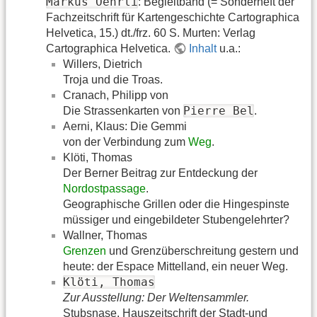
Markus Oehrli
: Begleitband (= Sonderheft der
Fachzeitschrift für Kartengeschichte Cartographica
Helvetica, 15.) dt./frz. 60 S. Murten: Verlag
Cartographica Helvetica.
Inhalt
u.a.:
Willers, Dietrich
Troja und die Troas.
Cranach, Philipp von
Pierre Bel
Die Strassenkarten von
.
Aerni, Klaus: Die Gemmi
von der Verbindung zum
Weg
.
Klöti, Thomas
Der Berner Beitrag zur Entdeckung der
Nordostpassage
.
Geographische Grillen oder die Hingespinste
müssiger und eingebildeter Stubengelehrter?
Wallner, Thomas
Grenzen
und Grenzüberschreitung gestern und
heute: der Espace Mittelland, ein neuer Weg.
Klöti, Thomas
Zur Ausstellung: Der Weltensammler.
Stubsnase. Hauszeitschrift der Stadt-und