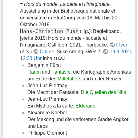
=
Hors du monde. La carte et l’imaginaire.
Ausstellung in der Bibliothèque nationale et
universitaire in Straßburg vom 18. Mai bis 20.
Oktober 2019
Hans-Christian Pust
(Hg.): Begleitband.
[siehe 2019: Hors du monde - la carte et
l'imaginaire] Ostfildern 2021: Thorbecke.
Flyer
(2 S.)
Online
; Silke Arning SWR 2:
19.8.2021,
12:33 Uhr
Inhalt u.a.:
Benjamin Fürst
Raum
und
Fantasie
: die Kartographie Amerikas
am Ende des
Mittelalters
und in der Neuzeit
Jean-Luc Piermay
Die Macht der Fantasie:
Die Quellen des Nils
Jean-Luc Piermay
Ein Mythos ä la carte:
Eldorado
Alexandre Koebel
Der Mekong und die verlorenen Städte Angkor
und Laos
Philippe Clermont