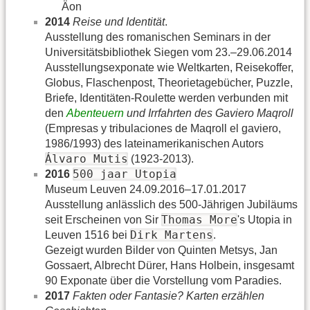
Äon
2014
Reise und Identität
.
Ausstellung des romanischen Seminars in der
Universitätsbibliothek Siegen vom 23.–29.06.2014
Ausstellungsexponate wie Weltkarten, Reisekoffer,
Globus, Flaschenpost, Theorietagebücher, Puzzle,
Briefe, Identitäten-Roulette werden verbunden mit
den
Abenteuern
und Irrfahrten des Gaviero Maqroll
(Empresas y tribulaciones de Maqroll el gaviero,
1986/1993) des lateinamerikanischen Autors
Álvaro Mutis
(1923-2013).
500 jaar Utopia
2016
Museum Leuven 24.09.2016–17.01.2017
Ausstellung anlässlich des 500-Jährigen Jubiläums
Thomas More
seit Erscheinen von Sir
's Utopia in
Dirk Martens
Leuven 1516 bei
.
Gezeigt wurden Bilder von Quinten Metsys, Jan
Gossaert, Albrecht Dürer, Hans Holbein, insgesamt
90 Exponate über die Vorstellung vom Paradies.
2017
Fakten oder Fantasie? Karten erzählen