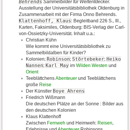
Behrends
Sammelbilder für Weltentdecker.
Ausstellung der Universitätsbibliothek Oldenburg in
Zusammenarbeit mit der Firma Onno Behrends.
Klattenhoff, Klaus
: Begleitband 226 S., Ill.,
Karten, Faksimiles, Oldenburg: BIS-Verlag der Carl-
von-Ossietzky-Universität. Inhalt u.a.:
Christian Kühn
Wie kommt eine Universitätsbibliothek zu
Sammelbildalben für Kinder?
Robinson
Störtebeker
Heiko
Kolonien;
;
;
Nannen
Karl May
;
im
Wilden Westen
und
Orient
Teeblättchens
Abenteuer
und Teeblättchens
große
Reise
Boye Ahrens
Der Künstler
Friedrich Wißmann
Die deutschen Plätze an der Sonne : Bilder aus
den deutschen Kolonien
Klaus Klattenhoff
Zwischen
Fernweh
und Heimweh:
Reisen
,
Erlebnisse und
Abenteuer
Robinsons