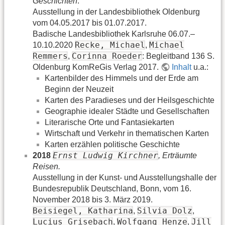
Geschichten
.
Ausstellung in der Landesbibliothek Oldenburg
vom 04.05.2017 bis 01.07.2017.
Badische Landesbibliothek Karlsruhe 06.07.–
Recke, Michael
Michael
10.10.2020
,
Remmers
Corinna Roeder
,
: Begleitband 136 S.
Oldenburg KomReGis Verlag 2017.
Inhalt
u.a.:
Kartenbilder des Himmels und der Erde am
Beginn der Neuzeit
Karten des Paradieses und der Heilsgeschichte
Geographie idealer Städte und Gesellschaften
Literarische Orte und Fantasiekarten
Wirtschaft und Verkehr in thematischen Karten
Karten erzählen politische Geschichte
Ernst Ludwig Kirchner
2018
, Erträumte
Reisen.
Ausstellung in der Kunst- und Ausstellungshalle der
Bundesrepublik Deutschland, Bonn, vom 16.
November 2018 bis 3. März 2019.
Beisiegel, Katharina
Silvia Dolz
,
,
Lucius Grisebach
Wolfgang Henze
Jill
,
,