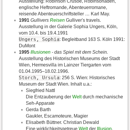
Ausstellung: Robinson Crusoe, Robinsonaden,
englische Heftromande, Abenteuerromane,
reisende Abenteuerschriftsteller … Karl May.
1991
Gullivers
Reisen
Gulliver's travels.
Ausstellung in der Galerie Sophia Ungers, Köln,
vom 10.4. bis 19.4.1991
Ungers, Sophia
: Begleitband 163 S. Köln 1991:
DuMont
1995
Illusionen
- das Spiel mit dem Schein.
Ausstellung des Historischen Museums der Stadt
Wien, Hermesvilla im Lainzer Tiergarten vom
01.04.1995–18.02.1996.
Storch, Ursula
: 256 S. Wien: Historisches
Museum der Stadt Wien. Inhalt u.a.:
Siegfried Nattl
Die Entzauberung der
Welt
durch mechanische
Seh-Apparate
Gerda Barth
Gaukler, Escamoteure, Magier
Elisabeth Büttner. Christian Dewald
Eine wirklichkeitsgetreue
Welt
der
Illusion
.