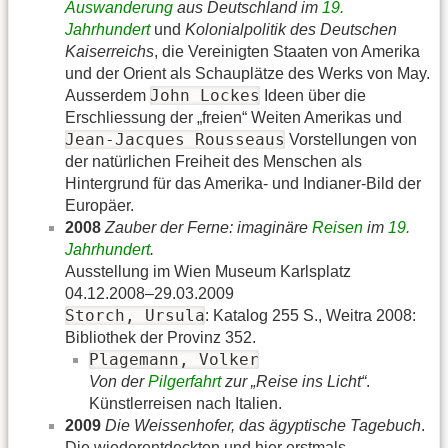
Auswanderung
aus Deutschland im
19.
Jahrhundert
und
Kolonialpolitik des Deutschen
Kaiserreichs
, die Vereinigten Staaten von Amerika
und der Orient als Schauplätze des Werks von May.
John Lockes
Ausserdem
Ideen über die
Erschliessung der „freien“ Weiten Amerikas und
Jean-Jacques Rousseaus
Vorstellungen von
der natürlichen Freiheit des Menschen als
Hintergrund für das Amerika- und Indianer-Bild der
Europäer.
2008
Zauber der Ferne: imaginäre
Reisen
im
19.
Jahrhundert
.
Ausstellung im Wien Museum Karlsplatz
04.12.2008–29.03.2009
Storch, Ursula
: Katalog 255 S., Weitra 2008:
Bibliothek der Provinz 352.
Plagemann, Volker
Von der
Pilger
fahrt
zur „Reise ins Licht“
.
Künstlerreisen nach Italien.
2009
Die Weissenhofer, das ägyptische Tagebuch
.
Die wiederentdeckten und hier erstmals