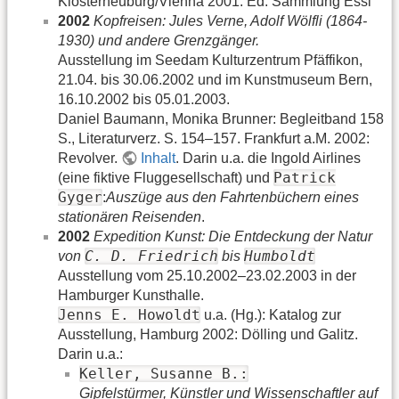
Klosterneuburg/Vienna 2001: Ed. Sammlung Essl
2002
Kopfreisen: Jules Verne, Adolf Wölfli (1864-
1930) und andere Grenzgänger.
Ausstellung im Seedam Kulturzentrum Pfäffikon,
21.04. bis 30.06.2002 und im Kunstmuseum Bern,
16.10.2002 bis 05.01.2003.
Daniel Baumann, Monika Brunner: Begleitband 158
S., Literaturverz. S. 154–157. Frankfurt a.M. 2002:
Revolver.
Inhalt
. Darin u.a. die Ingold Airlines
Patrick
(eine fiktive Fluggesellschaft) und
Gyger
:
Auszüge aus den Fahrtenbüchern eines
stationären Reisenden
.
2002
Expedition Kunst: Die Entdeckung der Natur
C. D. Friedrich
Humboldt
von
bis
Ausstellung vom 25.10.2002–23.02.2003 in der
Hamburger Kunsthalle.
Jenns E. Howoldt
u.a. (Hg.): Katalog zur
Ausstellung, Hamburg 2002: Dölling und Galitz.
Darin u.a.:
Keller, Susanne B.:
Gipfelstürmer, Künstler und Wissenschaftler auf