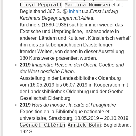
Lloyd-Peppiatt
Martina Nommsen
,
et al.:
Begleitband 367 S.
Inhalt
u.a.
Ernst Ludwig
Kirchners Begegnungen mit Afrika
.
Kirchners (1880-1938) suchte immer wieder das
Exotische und Ursprüngliche, insbesondere in
anderen Ländern und Kulturen. Künstlerisch verhalf
ihm dies zu farbenprächtigen Darstellungen
fremder Welten, von denen in dieser Ausstellung
180 Kunstwerke präsentiert wurden.
2019
Imaginäre Reise in den Orient. Goethe und
der West-oestliche Divan
.
Ausstellung in der Landesbibliothek Oldenburg
vom 16.05.2019 bis 06.07.2019 in Kooperation mit
der Landesbibliothek Oldenburg und der Goethe-
Gesellschaft Oldenburg
2019
Hors du monde : la carte et l’imaginaire
Exposition en la Bibliothèque nationale et
universitaire, Strasbourg, 18.05.2019 – 20.10.2019
Gwénaël Citérin
Annick Bohn
,
: Begleitband.
192 S.