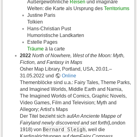
Außergewöhnliche
Reisen
und imaginäre
Welten: die Karte als Ursprung des
Territoriums
Justine Paris
Tolkien
Hans-Christian Pust
Humoristische Landkarten
Estelle Pages
Träume
ä la carte
2022
North of Nowhere, West of the Moon: Myth,
Fiction, and Fantasy in Maps
Osher Map Library, Portland, USA, 20.01.–
31.05.2022 und
Online
Themenblöcke sind u.a.: Fairy Tales, Theme Parks,
and Imagined Worlds, Middle Earth and Narnia,
The Imagined Worlds of Comics, Graphic Novels,
Video Games, Film and Television; Myth and
Allegory; Artist’s Maps
Der Titel bezieht sich auf
An Anciente Mappe of
Fairyland newly discovered and set forth
(London
Bernard Sleigh
1918) von
, weil die
Kardinalrichtungen auf dem
Fairy Compass