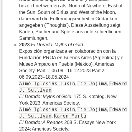
bezeichnet werden als: North of Nowhere, East of
the Sun, South of Sirius und West of the Moon,
dabei wird die Entfernungseinheit in Gedanken
angegeben ('Thoughts'). Diese Ausstellung zeigt
Karten, Bücher und Spiele aus unterschiedlichen
Sammlungen.
2023
El Dorado: Myths of Gold.
Exposición organizada en colaboración con la
Fundación PROA en Buenos Aires (Argentina) y el
Museo Amparo en Puebla (México), Americas
Society, Part 1: 06.09.–16.12.2023 Part 2:
06.09.2023–18.05.2024
Aimé Iglesias Lukin
Tie Jojima
Edward
,
,
J. Sullivan
El Dorado: Myths of Gold.
175 S. Katalog. New
York 2023: Americas Society.
Aimé Iglesias Lukin
Tie Jojima
Edward
,
,
J. Sullivan
Karen Marta
,
El Dorado: A Reader.
208 S. Essays New York
2024: Americas Society.