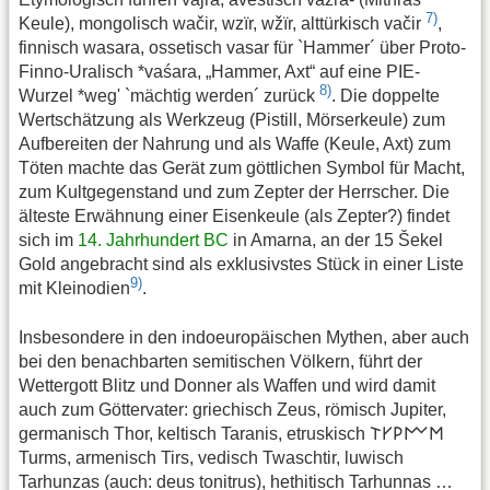
7)
Keule), mongolisch wačir, wzïr, wžïr, alttürkisch vačir
,
finnisch wasara, ossetisch vasar für `Hammer´ über Proto-
Finno-Uralisch *vaśara, „Hammer, Axt“ auf eine PIE-
8)
Wurzel *weg' `mächtig werden´ zurück
. Die doppelte
Wertschätzung als Werkzeug (Pistill, Mörserkeule) zum
Aufbereiten der Nahrung und als Waffe (Keule, Axt) zum
Töten machte das Gerät zum göttlichen Symbol für Macht,
zum Kultgegenstand und zum Zepter der Herrscher. Die
älteste Erwähnung einer Eisenkeule (als Zepter?) findet
sich im
14. Jahrhundert BC
in Amarna, an der 15 Šekel
Gold angebracht sind als exklusivstes Stück in einer Liste
9)
mit Kleinodien
.
Insbesondere in den indoeuropäischen Mythen, aber auch
bei den benachbarten semitischen Völkern, führt der
Wettergott Blitz und Donner als Waffen und wird damit
auch zum Göttervater: griechisch Zeus, römisch Jupiter,
germanisch Thor, keltisch Taranis, etruskisch 𐌕𐌖𐌓𐌌𐌑
Turms, armenisch Tirs, vedisch Twaschtir, luwisch
Tarhunzas (auch: deus tonitrus), hethitisch Tarhunnas …