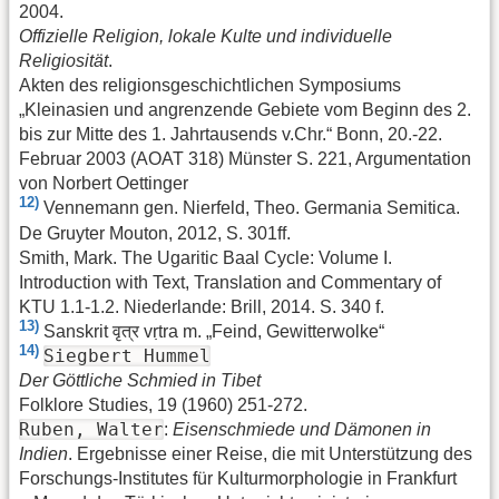
2004.
Offizielle Religion, lokale Kulte und individuelle
Religiosität
.
Akten des religionsgeschichtlichen Symposiums
„Kleinasien und angrenzende Gebiete vom Beginn des 2.
bis zur Mitte des 1. Jahrtausends v.Chr.“ Bonn, 20.-22.
Februar 2003 (AOAT 318) Münster S. 221, Argumentation
von Norbert Oettinger
12)
Vennemann gen. Nierfeld, Theo. Germania Semitica.
De Gruyter Mouton, 2012, S. 301ff.
Smith, Mark. The Ugaritic Baal Cycle: Volume I.
Introduction with Text, Translation and Commentary of
KTU 1.1-1.2. Niederlande: Brill, 2014. S. 340 f.
13)
Sanskrit वृत्र vṛtra m. „Feind, Gewitterwolke“
14)
Siegbert Hummel
Der Göttliche Schmied in Tibet
Folklore Studies, 19 (1960) 251-272.
Ruben, Walter
:
Eisenschmiede und Dämonen in
Indien
. Ergebnisse einer Reise, die mit Unterstützung des
Forschungs-Institutes für Kulturmorphologie in Frankfurt