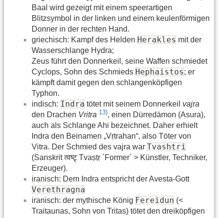
Baal wird gezeigt mit einem speerartigen
Blitzsymbol in der linken und einem keulenförmigen
Donner in der rechten Hand.
Herakles
griechisch: Kampf des Helden
mit der
Wasserschlange Hydra;
Zeus führt den Donnerkeil, seine Waffen schmiedet
Hephaistos
Cyclops, Sohn des Schmieds
; er
kämpft damit gegen den schlangenköpfigen
Typhon.
Indra
indisch:
tötet mit seinem Donnerkeil
vajra
13)
den Drachen
Vritra
, einen Dürredämon (Asura),
auch als Schlange Ahi bezeichnet. Daher erhielt
Indra den Beinamen „Vṛtrahan“, also Töter von
Tvashtri
Vitra. Der Schmied des vajra war
(Sanskrit त्वष्टृ Tvaṣṭṛ `Former´ > Künstler, Techniker,
Erzeuger).
iranisch: Dem Indra entspricht der Avesta-Gott
Verethragna
Fereidun
iranisch: der mythische König
(<
Traitaunas, Sohn von Tritas) tötet den dreiköpfigen