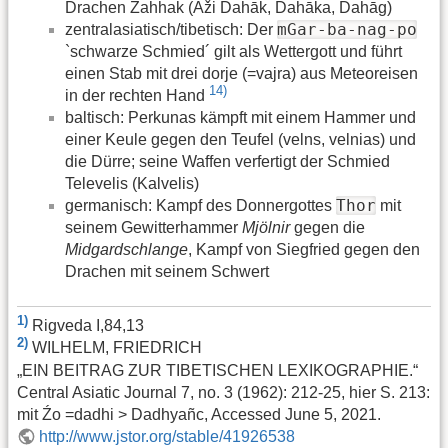
Drachen Zahhak (Aži Dahāk, Dahāka, Dahāg)
mGar-ba-nag-po
zentralasiatisch/tibetisch: Der
`schwarze Schmied´ gilt als Wettergott und führt
einen Stab mit drei dorje (=vajra) aus Meteoreisen
14)
in der rechten Hand
baltisch: Perkunas kämpft mit einem Hammer und
einer Keule gegen den Teufel (velns, velnias) und
die Dürre; seine Waffen verfertigt der Schmied
Televelis (Kalvelis)
Thor
germanisch: Kampf des Donnergottes
mit
seinem Gewitterhammer
Mjölnir
gegen die
Midgardschlange
, Kampf von Siegfried gegen den
Drachen mit seinem Schwert
1)
Rigveda I,84,13
2)
WILHELM, FRIEDRICH
„EIN BEITRAG ZUR TIBETISCHEN LEXIKOGRAPHIE.“
Central Asiatic Journal 7, no. 3 (1962): 212-25, hier S. 213:
mit Źo =dadhi > Dadhyañc, Accessed June 5, 2021.
http://www.jstor.org/stable/41926538