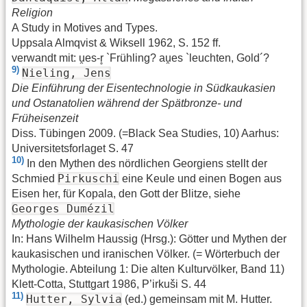
Religion
A Study in Motives and Types.
Uppsala Almqvist & Wiksell 1962, S. 152 ff.
verwandt mit: u̯es-r̥ `Frühling? au̯es `leuchten, Gold´?
9)
Nieling, Jens
Die Einführung der Eisentechnologie in Südkaukasien
und Ostanatolien während der Spätbronze- und
Früheisenzeit
Diss. Tübingen 2009. (=Black Sea Studies, 10) Aarhus:
Universitetsforlaget S. 47
10)
In den Mythen des nördlichen Georgiens stellt der
Pirkuschi
Schmied
eine Keule und einen Bogen aus
Eisen her, für Kopala, den Gott der Blitze, siehe
Georges Dumézil
Mythologie der kaukasischen Völker
In: Hans Wilhelm Haussig (Hrsg.): Götter und Mythen der
kaukasischen und iranischen Völker. (= Wörterbuch der
Mythologie. Abteilung 1: Die alten Kulturvölker, Band 11)
Klett-Cotta, Stuttgart 1986, P’irkuši S. 44
11)
Hutter, Sylvia
(ed.) gemeinsam mit M. Hutter.