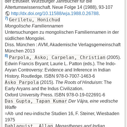
der Etrusker. Würzburger Jahrbücher für die
Altertumswissenschaft. Neue Folge 14 (1988), 93-107
http://dx.doi.org/10.11588/wja.1988.0.26788
.
7)
Geriletu, Honichud
Mongolische Familiennamen
Untersuchungen zu mongolischen Familiennamen in der
südlichen Mongolei.
Diss. München : AVM, Akademische Verlagsgemeinschaft
München 2013
8)
Parpola, Asko; Carpelan, Christian
(2005).
Edwin Francis Bryant; Laurie L. Patton (eds.). The Indo-
Aryan Controversy: Evidence and Inference in Indian
History. Routledge. ISBN 978-0-7007-1463-6
Asko Parpola
(2015).
The Roots of Hinduism
: The
Early Aryans and the Indus Civilization.
Oxford University Press. ISBN 978-0-19-022691-6
Das Gupta, Tapan Kumar
Der Vájra, eine vedische
Waffe
=Alt- und neu-indische Studien 16, F. Steiner, Wiesbaden
1975
Dahlaquist, Allan
.
Megasthenes and Indian