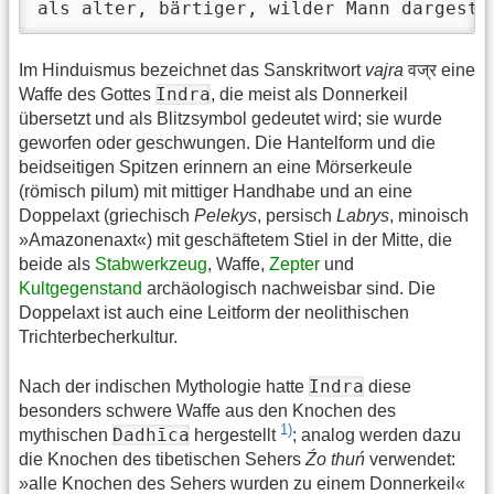
als alter, bärtiger, wilder Mann dargeste
Im Hinduismus bezeichnet das Sanskritwort
vajra
वज्र eine
Indra
Waffe des Gottes
, die meist als Donnerkeil
übersetzt und als Blitzsymbol gedeutet wird; sie wurde
geworfen oder geschwungen. Die Hantelform und die
beidseitigen Spitzen erinnern an eine Mörserkeule
(römisch pilum) mit mittiger Handhabe und an eine
Doppelaxt (griechisch
Pelekys
, persisch
Labrys
, minoisch
»Amazonenaxt«) mit geschäftetem Stiel in der Mitte, die
beide als
Stabwerkzeug
, Waffe,
Zepter
und
Kultgegenstand
archäologisch nachweisbar sind. Die
Doppelaxt ist auch eine Leitform der neolithischen
Trichterbecherkultur.
Indra
Nach der indischen Mythologie hatte
diese
besonders schwere Waffe aus den Knochen des
1)
Dadhīca
mythischen
hergestellt
; analog werden dazu
die Knochen des tibetischen Sehers
Źo thuń
verwendet:
»alle Knochen des Sehers wurden zu einem Donnerkeil«