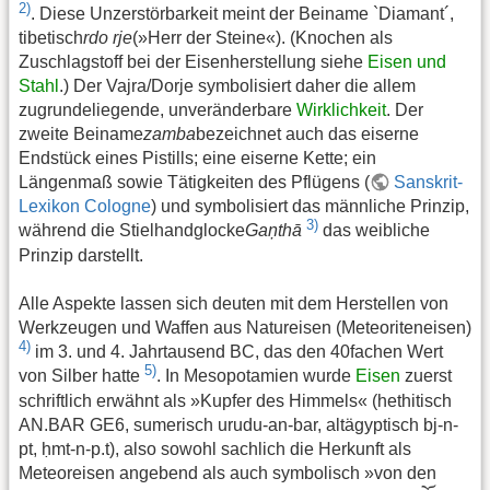
2)
. Diese Unzerstörbarkeit meint der Beiname `Diamant´,
tibetisch
rdo rje
(»Herr der Steine«). (Knochen als
Zuschlagstoff bei der Eisenherstellung siehe
Eisen und
Stahl
.) Der Vajra/Dorje symbolisiert daher die allem
zugrundeliegende, unveränderbare
Wirklichkeit
. Der
zweite Beiname
zamba
bezeichnet auch das eiserne
Endstück eines Pistills; eine eiserne Kette; ein
Längenmaß sowie Tätigkeiten des Pflügens (
Sanskrit-
Lexikon Cologne
) und symbolisiert das männliche Prinzip,
3)
während die Stielhandglocke
Gaņthā
das weibliche
Prinzip darstellt.
Alle Aspekte lassen sich deuten mit dem Herstellen von
Werkzeugen und Waffen aus Natureisen (Meteoriteneisen)
4)
im 3. und 4. Jahrtausend BC, das den 40fachen Wert
5)
von Silber hatte
. In Mesopotamien wurde
Eisen
zuerst
schriftlich erwähnt als »Kupfer des Himmels« (hethitisch
AN.BAR GE6, sumerisch urudu-an-bar, altägyptisch bj-n-
pt, ḥmt-n-p.t), also sowohl sachlich die Herkunft als
Meteoreisen angebend als auch symbolisch »von den