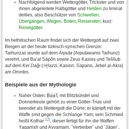
Nachfolgend werden Wettergötter, Trickster und von
ihnen abgeleitete Halbgötter und
Helden
zu liminal
deities, also Beschützer von
Schwellen
,
Übergängen
,
Wegen
,
Boten
,
Reisenden
, kurz:
Reisegötter
.
Im hethitischen Raum findet sich der Wettergott auf zwei
Bergen an der heute türkisch-syrischen Grenze:
Tarhunzas wurde auf dem
Arputa
(Arputawanis Tarhunz)
verehrt, und Ba’al Ṣāpôn sowie Zeus Kasios und Teššub
auf dem
Kel Dağı
(=Ḫazzi, Kasion, Sapano, Jebel al-Akra)
am
Orontes
.
Beispiele aus der Mythologie
Baal
Naher Osten:
mit Blitzbündel und
Donnerkeule gehört zu einer Götter-Trias und
beendet als Wettergott die Dürre; er kämpft mit der
Waffe
ṣmd
gegen die Schlange Yam; sein Schmied
12)
heißt Kothar
, dieser fertigt für ihn die Waffen
Yagarrish und Ayyamarri, `Vertreiber´ und `Jäger´,