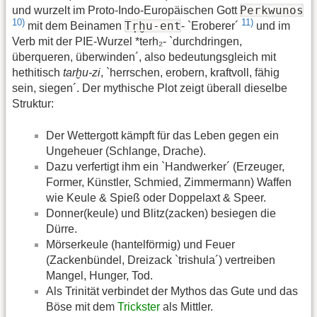
Perkwunos
und wurzelt im Proto-Indo-Europäischen Gott
10)
11)
Tṛḫu-ent
mit dem Beinamen
- `Eroberer´
und im
Verb mit der PIE-Wurzel *terh₂- `durchdringen,
überqueren, überwinden´, also bedeutungsgleich mit
hethitisch
tarḫu-zi
, `herrschen, erobern, kraftvoll, fähig
sein, siegen´. Der mythische Plot zeigt überall dieselbe
Struktur:
Der Wettergott kämpft für das Leben gegen ein
Ungeheuer (Schlange, Drache).
Dazu verfertigt ihm ein `Handwerker´ (Erzeuger,
Former, Künstler, Schmied, Zimmermann) Waffen
wie Keule & Spieß oder Doppelaxt & Speer.
Donner(keule) und Blitz(zacken) besiegen die
Dürre.
Mörserkeule (hantelförmig) und Feuer
(Zackenbündel, Dreizack `trishula´) vertreiben
Mangel, Hunger, Tod.
Als Trinität verbindet der Mythos das Gute und das
Böse mit dem
Trickster
als Mittler.