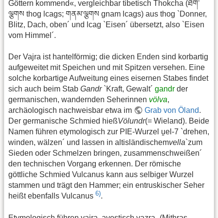
Göttern kommend«, vergleichbar tibetisch Thokcha (ཐོག་
ལྕགས thog lcags; གནམ་ལྕགས gnam lcags) aus thog `Donner,
Blitz, Dach, oben´ und lcag `Eisen´ übersetzt, also `Eisen
vom Himmel´.
Der Vajra ist hantelförmig; die dicken Enden sind korbartig
aufgeweitet mit Speichen und mit Spitzen versehen. Eine
solche korbartige Aufweitung eines eisernen Stabes findet
sich auch beim Stab
Gandr
`Kraft, Gewalt´
gandr
der
germanischen, wandernden Seherinnen
völva
,
archäologisch nachweisbar etwa im
Grab von Öland
.
Der germanische Schmied hieß
Völundr
(= Wieland). Beide
Namen führen etymologisch zur PIE-Wurzel u̯el-7 `drehen,
winden, wälzen´ und lassen in altisländischem
vella
`zum
Sieden oder Schmelzen bringen, zusammenschweißen´
den technischen Vorgang erkennen. Der römische
göttliche Schmied Vulcanus kann aus selbiger Wurzel
stammen und trägt den Hammer; ein entruskischer Seher
6)
heißt ebenfalls Vulcanus
.
Etymologisch führen vajra, avestisch vazra- (Mithras