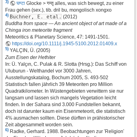
3)
घण्टा
Glocke > गन्तृ alles, was sich bewegt, zu einer
Frau gehen (sex.), tib. dril bu, mongolisch xongxo
4)
Buchner, E. etal.
(2012)
Buddha from space — An ancient object of art made of a
Chinga iron meteorite fragment
Meteoritics & Planetary Science, 47: 1491-1501.
https://doi.org/10.1111/j.1945-5100.2012.01409.x
5)
YALÇIN, Ü. (2005)
Zum Eisen der Hethiter
In: Ü. Yalçın, C. Pulak & R. Slotta (Hrsg.): Das Schiff von
Uluburun - Welthandel vor 3000 Jahren,
Ausstellungskatalog, Bochum 2005, S. 493-502
Statistisch fallen jährlich 39 Meteoriten pro Million
Quadratkilometer. In Wüstengebieten verwittern sie nur
langsam und lassen sich mangels Vegetation leicht
finden. In der Sahara sind 3.000 Fundstellen bekannt,
doch ist darunter kaum ein Eisenmeteorit, die statistisch
4% ausmachen sollten. Diese dürften in prähistorischer
Zeit abgesammelt worden sein.
6)
Radke, Gerhard. 1988. Beobachtungen zur 'Religion'