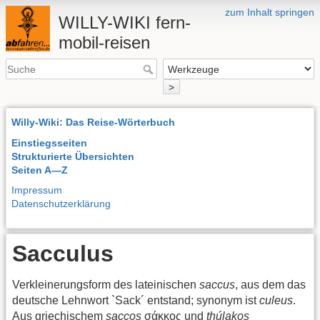
zum Inhalt springen
WILLY-WIKI fern-
mobil-reisen
>
Willy-Wiki: Das Reise-Wörterbuch
Einstiegsseiten
Strukturierte Übersichten
Seiten A—Z
Impressum
Datenschutzerklärung
Sacculus
Verkleinerungsform des lateinischen
saccus
, aus dem das
deutsche Lehnwort `Sack´ entstand; synonym ist
culeus
.
Aus griechischem
saccos
σάκκος und
thúlakos