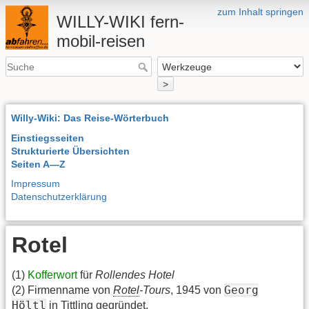
zum Inhalt springen
WILLY-WIKI fern-
mobil-reisen
>
Willy-Wiki: Das Reise-Wörterbuch
Einstiegsseiten
Strukturierte Übersichten
Seiten A—Z
Impressum
Datenschutzerklärung
Rotel
(1)
Kofferwort
für
Rollendes Hotel
Georg
(2) Firmenname von
Rotel
-Tours
, 1945 von
Höltl
in Tittling gegründet.