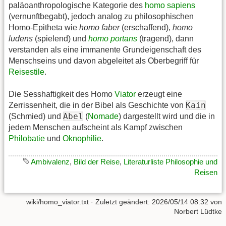
paläoanthropologische Kategorie des
homo sapiens
(vernunftbegabt), jedoch analog zu philosophischen
Homo-Epitheta wie
homo faber
(erschaffend),
homo
ludens
(spielend) und
homo portans
(tragend), dann
verstanden als eine immanente Grundeigenschaft des
Menschseins und davon abgeleitet als Oberbegriff für
Reisestile
.
Die Sesshaftigkeit des Homo
Viator
erzeugt eine
Kain
Zerrissenheit, die in der Bibel als Geschichte von
Abel
(Schmied) und
(
Nomade
) dargestellt wird und die in
jedem Menschen aufscheint als Kampf zwischen
Philobatie
und
Oknophilie
.
Ambivalenz
,
Bild der Reise
,
Literaturliste Philosophie und
Reisen
wiki/homo_viator.txt
· Zuletzt geändert:
2026/05/14 08:32
von
Norbert Lüdtke