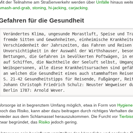
Mit der Teilnahme am Straßenverkehr werden über
Unfälle
hinaus weite
smash-and-grab
,
stoning
,
hi-jacking
,
carjacking
.
Gefahren für die Gesundheit
Verändertes Klima, ungesunde Morastluft, Speise und Tra
fremde Sitten und Gewohnheiten, einheimische Krankheite
Verschiedenheit der Jahrszeiten, das Fahren und Reisen 
Unvorsichtigkeit in der Auswahl der Wirthshauser, beson
Bettungen, die Gefahren in bevölkerten Poftwägen, in en
auf Schiffen, die Nachtheile der Seeluft selbst, Umgang
Weibspersonen, alle diese Krankheitsursachen sind gefäh
an welchen die Gesundheit eines auch stammhaften Reisen
S. 21-42 Gesundheitstipps für Reisende, Fußgänger, Reit
Johann Christoph Friedrich Schulz: Neuster Wegweiser du
Berlin 1787: Arnold Wever. 
Vorsorge ist in begrenztem Umfang möglich, etwa in Form von
Hygiene
noch das Risiko, kann aber dazu beitragen durch richtiges Verhalten 
wieder aus dem Schlamassel herauszukommen. Die Furcht vor
Tierbis
zwar begründet, das
Risiko
jedoch gering.