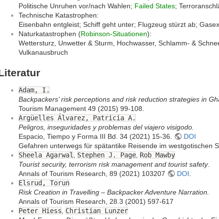
Politische Unruhen vor/nach Wahlen;
Failed States
; Terroransch
Technische Katastrophen:
Eisenbahn entgleist; Schiff geht unter; Flugzeug stürzt ab; Gas
Naturkatastrophen (
Robinson-Situationen
):
Wettersturz, Unwetter & Sturm, Hochwasser, Schlamm- & Schne
Vulkanausbruch
Literatur
Adam, I.
Backpackers’ risk perceptions and risk reduction strategies in G
Tourism Management 49 (2015) 99-108.
Argüelles Álvarez, Patricia A.
Peligros, inseguridades y problemas del viajero visigodo.
Espacio, Tiempo y Forma III Bd. 34 (2021) 15-36.
DOI
Gefahren unterwegs für spätantike Reisende im westgotischen 
Sheela Agarwal
,
Stephen J. Page
,
Rob Mawby
Tourist security, terrorism risk management and tourist safety
.
Annals of Tourism Research, 89 (2021) 103207
DOI
.
Elsrud, Torun
Risk Creation in Travelling – Backpacker Adventure Narration.
Annals of Tourism Research, 28.3 (2001) 597-617
Peter Hiess
,
Christian Lunzer