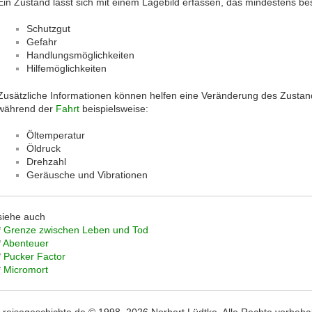
Ein Zustand lässt sich mit einem Lagebild erfassen, das mindestens bes
Schutzgut
Gefahr
Handlungsmöglichkeiten
Hilfemöglichkeiten
Zusätzliche Informationen können helfen eine Veränderung des Zustan
während der
Fahrt
beispielsweise:
Öltemperatur
Öldruck
Drehzahl
Geräusche und Vibrationen
siehe auch
*
Grenze zwischen Leben und Tod
*
Abenteuer
*
Pucker Factor
*
Micromort
,,reisegeschichte.de © 1998–2026 Norbert Lüdtke. Alle Rechte vorbehalte