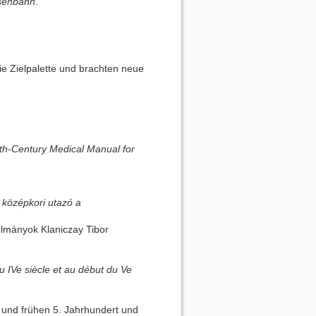
isenbahn
.
ie Zielpalette und brachten neue
enth-Century Medical Manual for
a középkori utazó a
ulmányok Klaniczay Tibor
u IVe siècle et au début du Ve
 und frühen 5. Jahrhundert und