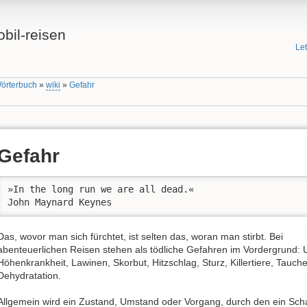
bil-reisen
Le
Wörterbuch
»
wiki
»
Gefahr
Gefahr
»In the long run we are all dead.«

John Maynard Keynes
Das, wovor man sich fürchtet, ist selten das, woran man stirbt. Bei
abenteuerlichen Reisen stehen als tödliche Gefahren im Vordergrund: U
Höhenkrankheit, Lawinen, Skorbut, Hitzschlag, Sturz, Killertiere, Tauche
Dehydratation.
Allgemein wird ein Zustand, Umstand oder Vorgang, durch den ein Sc