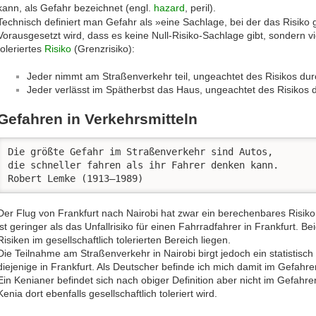
kann, als Gefahr bezeichnet (engl.
hazard
, peril).
Technisch definiert man Gefahr als »eine Sachlage, bei der das Risiko 
Vorausgesetzt wird, dass es keine Null-Risiko-Sachlage gibt, sondern v
toleriertes
Risiko
(Grenzrisiko):
Jeder nimmt am Straßenverkehr teil, ungeachtet des Risikos durc
Jeder verlässt im Spätherbst das Haus, ungeachtet des Risikos d
Gefahren in Verkehrsmitteln
Die größte Gefahr im Straßenverkehr sind Autos,

die schneller fahren als ihr Fahrer denken kann.

Robert Lemke (1913–1989)
Der Flug von Frankfurt nach Nairobi hat zwar ein berechenbares Risiko
ist geringer als das Unfallrisiko für einen Fahrradfahrer in Frankfurt. Bei
Risiken im gesellschaftlich tolerierten Bereich liegen.
Die Teilnahme am Straßenverkehr in Nairobi birgt jedoch ein statistisch
diejenige in Frankfurt. Als Deutscher befinde ich mich damit im Gefahre
Ein Kenianer befindet sich nach obiger Definition aber nicht im Gefahren
Kenia dort ebenfalls gesellschaftlich toleriert wird.