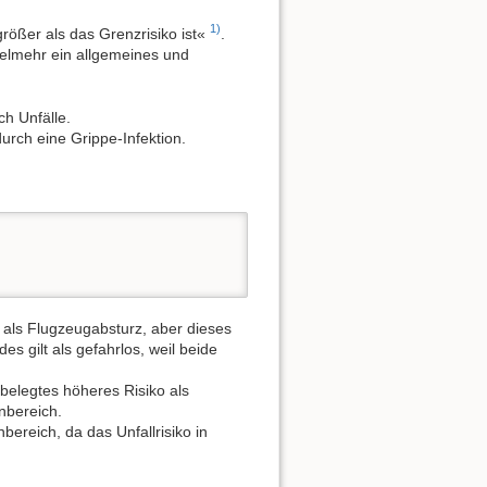
1)
größer als das Grenzrisiko ist«
.
ielmehr ein allgemeines und
h Unfälle.
urch eine Grippe-Infektion.
 als Flugzeugabsturz, aber dieses
des gilt als gefahrlos, weil beide
 belegtes höheres Risiko als
nbereich.
bereich, da das Unfallrisiko in