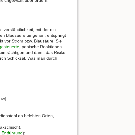
leichgewicht überfordern:
tverständlichkeit, mit der ein
chen Blausäure umgehen, entspringt
t vor Strom bzw. Blausäure. Sie
gesteuerte
, panische Reaktionen
inträchtigen und damit das Risiko
urch Schicksal. Was man durch
tow)
ndiebstahl an belebten Orten,
akschisch).
,
Entführung
):