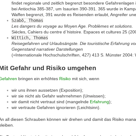
findet regionale und zeitlich begrenzt besondere Gefahrenlage
bei Antiochia 385-387, um Isaurien 390-391. 365 wurde in Kamp
Waffen begrenzt, 391 wurde es Reisenden erlaubt, Angreifer une
Szabŏ, Thomas
Les dangers du voyage au Moyen Age. Problèmes et solutions
.
Siècles, Cahiers du centre d´histoire. Espaces et cultures 25 (2
Wittich, Thomas
Reisegefahren und Urlaubsängste. Die touristische Erfahrung v
Gegenstand narrativer Darstellungen
(=Internationale Hochschulschriften, 427) 413 S. Münster 2004
Mit Gefahr und Risiko umgehen
Gefahren
bringen ein erhöhtes
Risiko
mit sich, wenn
wir uns ihnen aussetzen (Exposition);
wir sie nicht als Gefahr wahrnehmen (Unwissen);
wir damit nicht vertraut sind (mangelnde
Erfahrung
);
wir vertraute Gefahren ignorieren (Leichtsinn).
An all diesen Schrauben können wir drehen und damit das Risiko man
bleiben.