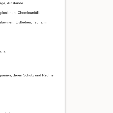
läge, Aufstände
explosionen; Chemieunfälle
elawinen, Erdbeben, Tsunami,
hana.
Spanien, deren Schutz und Rechte.