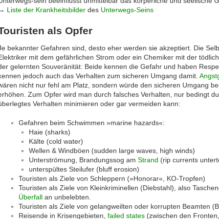
Unterwegs-sein beeinflusst unmittelbar das körperliche und seelische G
→
Liste der Krankheitsbilder
des
Unterwegs-Seins
Touristen als Opfer
Je bekannter Gefahren sind, desto eher werden sie akzeptiert. Die Selbs
Elektriker mit dem gefährlichen Strom oder ein Chemiker mit der tödli
der gelernten Souveränität: Beide kennen die Gefahr und haben Respek
kennen jedoch auch das Verhalten zum sicheren Umgang damit.
Angst
wären nicht nur fehl am Platz, sondern würde den sicheren Umgang bee
erhöhen. Zum Opfer wird man durch falsches Verhalten, nur bedingt d
überlegtes Verhalten minimieren oder gar vermeiden kann:
Gefahren beim Schwimmen »marine hazards«:
Haie (sharks)
Kälte (cold water)
Wellen & Windböen (sudden large waves, high winds)
Unterströmung, Brandungssog am
Strand
(rip currents unter
unterspültes Steilufer (bluff erosion)
Touristen als Ziele von Schleppern (»Honorar«, KO-Tropfen)
Touristen als Ziele von Kleinkriminellen (Diebstahl), also Tasche
Überfall
an unbelebten.
Touristen als Ziele von gelangweilten oder korrupten Beamten (B
Reisende in Krisengebieten,
failed states
(zwischen den Fronten