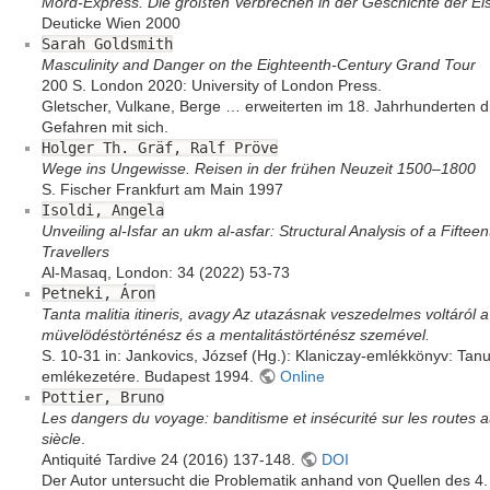
Mord-Express. Die größten Verbrechen in der Geschichte der E
Deuticke Wien 2000
Sarah Goldsmith
Masculinity and Danger on the Eighteenth-Century Grand Tour
200 S. London 2020: University of London Press.
Gletscher, Vulkane, Berge … erweiterten im 18. Jahrhunderten d
Gefahren mit sich.
Holger Th. Gräf, Ralf Pröve
Wege ins Ungewisse. Reisen in der frühen Neuzeit 1500–1800
S. Fischer Frankfurt am Main 1997
Isoldi, Angela
Unveiling al-Isfar an ukm al-asfar: Structural Analysis of a Fifte
Travellers
Al-Masaq, London: 34 (2022) 53-73
Petneki, Áron
Tanta malitia itineris, avagy Az utazásnak veszedelmes voltáról 
müvelödéstörténész és a mentalitástörténész szemével.
S. 10-31 in: Jankovics, József (Hg.): Klaniczay-emlékkönyv: Tan
emlékezetére. Budapest 1994.
Online
Pottier, Bruno
Les dangers du voyage: banditisme et insécurité sur les routes a
siècle
.
Antiquité Tardive 24 (2016) 137-148.
DOI
Der Autor untersucht die Problematik anhand von Quellen des 4.