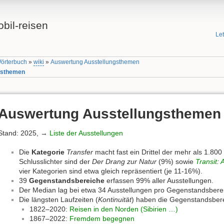
bil-reisen
Le
Wörterbuch
»
wiki
»
Auswertung Ausstellungsthemen
gsthemen
Auswertung Ausstellungsthemen
Stand: 2025, →
Liste der Ausstellungen
Die
Kategorie
Transfer
macht fast ein Drittel der mehr als 1.8
Schlusslichter sind der
Der Drang zur Natur
(9%) sowie
Transit
:
A
vier Kategorien sind etwa gleich repräsentiert (je 11-16%).
39
Gegenstandsbereiche
erfassen 99% aller Ausstellungen.
Der Median lag bei etwa 34 Ausstellungen pro Gegenstandsbere
Die längsten Laufzeiten (
Kontinuität
) haben die Gegenstandsber
1822–2020:
Reisen in den Norden (Sibirien …)
1867–2022:
Fremdem begegnen