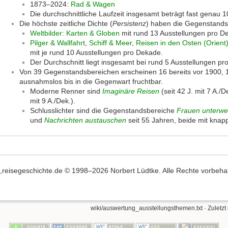
1873–2024:
Rad & Wagen
Die durchschnittliche Laufzeit insgesamt beträgt fast genau 1
Die höchste zeitliche Dichte (
Persistenz
) haben die Gegenstands
Weltbilder: Karten & Globen
mit rund 13 Ausstellungen pro D
Pilger & Wallfahrt
,
Schiff & Meer
,
Reisen in den Osten (Orient
mit je rund 10 Ausstellungen pro Dekade.
Der Durchschnitt liegt insgesamt bei rund 5 Ausstellungen pr
Von 39 Gegenstandsbereichen erscheinen 16 bereits vor 1900, 1
ausnahmslos bis in die Gegenwart fruchtbar.
Moderne Renner sind
Imaginäre Reisen
(seit 42 J. mit 7 A./
mit 9 A./Dek.).
Schlusslichter sind die Gegenstandsbereiche
Frauen unterw
und
Nachrichten austauschen
seit 55 Jahren, beide mit knap
,,reisegeschichte.de © 1998–2026 Norbert Lüdtke. Alle Rechte vorbehalte
wiki/auswertung_ausstellungsthemen.txt
· Zuletzt