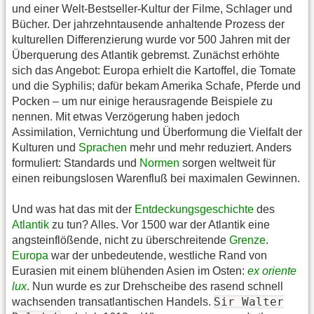
und einer Welt-Bestseller-Kultur der Filme, Schlager und
Bücher. Der jahrzehntausende anhaltende Prozess der
kulturellen Differenzierung wurde vor 500 Jahren mit der
Überquerung des Atlantik gebremst. Zunächst erhöhte
sich das Angebot: Europa erhielt die Kartoffel, die Tomate
und die Syphilis; dafür bekam Amerika Schafe, Pferde und
Pocken – um nur einige herausragende Beispiele zu
nennen. Mit etwas Verzögerung haben jedoch
Assimilation, Vernichtung und Überformung die Vielfalt der
Kulturen und
Sprachen
mehr und mehr reduziert. Anders
formuliert: Standards und
Normen
sorgen weltweit für
einen reibungslosen Warenfluß bei maximalen Gewinnen.
Und was hat das mit der
Entdeckungsgeschichte
des
Atlantik
zu tun? Alles. Vor 1500 war der Atlantik eine
angsteinflößende, nicht zu überschreitende
Grenze
.
Europa
war der unbedeutende, westliche Rand von
Eurasien mit einem blühenden Asien im Osten:
ex oriente
lux
. Nun wurde es zur Drehscheibe des rasend schnell
Sir Walter
wachsenden transatlantischen Handels.