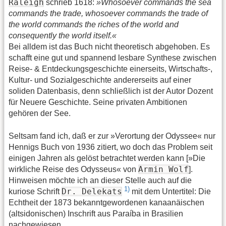
Raleigh
schrieb 1618:
»Whosoever commands the sea
commands the trade, whosoever commands the trade of
the world commands the riches of the world and
consequently the world itself.«
Bei alldem ist das Buch nicht theoretisch abgehoben. Es
schafft eine gut und spannend lesbare Synthese zwischen
Reise- & Entdeckungsgeschichte einerseits, Wirtschafts-,
Kultur- und Sozialgeschichte andererseits auf einer
soliden Datenbasis, denn schließlich ist der Autor Dozent
für Neuere Geschichte. Seine privaten Ambitionen
gehören der See.
Seltsam fand ich, daß er zur »Verortung der Odyssee« nur
Hennigs Buch von 1936 zitiert, wo doch das Problem seit
einigen Jahren als gelöst betrachtet werden kann [»Die
Armin Wolf
wirkliche Reise des Odysseus« von
].
Hinweisen möchte ich an dieser Stelle auch auf die
1)
Dr. Delekats
kuriose Schrift
mit dem Untertitel: Die
Echtheit der 1873 bekanntgewordenen kanaanäischen
(altsidonischen) Inschrift aus Paraíba in Brasilien
nachgewiesen.