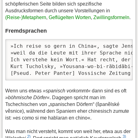
schöpferischen Seite bilden sich spezifische
Ausdrucksformen durch unsere Vorstellungen in
(Reise-)Metaphern
,
Geflügelten Worten
,
Zwillingsformeln
.
Fremdsprachen
»Ich reise so gern in China«, sagte Jensen
»weil da die Leute mit ihrer Sprache nicht
Ich verstehe kein Wort.« Hat recht, der Ma
Kurt Tucholsky, »Yousana-wo-bi-räbidäbi-dé
[Pseud. Peter Panter] Vossische Zeitung 2
Wenn uns etwas
»spanisch vorkommt«
dann sind es oft
»böhmische Dörfer«
. Dagegen spricht man im
Tschechischen von „spanischen Dörfern“ (španělské
věsnice), während den Spaniern eher chinesisch zumute
ist: »es como si me hablaran en chino«.
Was man nicht versteht, kommt von weit her, etwa aus der
2)
3)