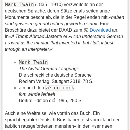
Mark Twain
(1835 - 1910) verzweifelte an der
deutschen Sprache, deren Sätze er als seitenlange
Monumente beschrieb, die in der Regel enden mit
»haben
sind gewesen gehabt haben geworden sein«.
Eine
Broschüre dazu bietet der DAAD zum
Download
an.
In
»A Tramp Abroad«
lästerte er:
»I can understand German
as well as the maniac that invented it, but I talk it best
through an interpreter.«
Mark Twain
The Awful German Language.
Die schreckliche deutsche Sprache
Reclam Verlag, Stuttgart 2018. 78 S.
zé do rock
ain buch fon
fom winde ferfeelt
Berlin: Edition diá 1995, 280 S.
Auch eine Weltreise, wie vorhin das Buch. Ein
sprachbegabter Deutsch-Brasilianer reist vom »land der
farblich rausgeforderten menshen« in den »ser naen