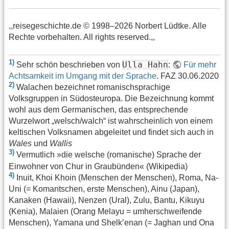
,,reisegeschichte.de © 1998–2026 Norbert Lüdtke. Alle
Rechte vorbehalten. All rights reserved.,,
1)
Ulla Hahn
Sehr schön beschrieben von
:
Für mehr
Achtsamkeit im Umgang mit der Sprache
. FAZ 30.06.2020
2)
Walachen bezeichnet romanischsprachige
Volksgruppen in Südosteuropa. Die Bezeichnung kommt
wohl aus dem Germanischen, das entsprechende
Wurzelwort „welsch/walch“ ist wahrscheinlich von einem
keltischen Volksnamen abgeleitet und findet sich auch in
Wales
und
Wallis
3)
Vermutlich »die welsche (romanische) Sprache der
Einwohner von Chur in Graubünden« (Wikipedia)
4)
Inuit, Khoi Khoin (Menschen der Menschen), Roma, Na-
Uni (= Komantschen, erste Menschen), Ainu (Japan),
Kanaken (Hawaii), Nenzen (Ural), Zulu, Bantu, Kikuyu
(Kenia), Malaien (Orang Melayu = umherschweifende
Menschen), Yamana und Shelk’enan (= Jaghan und Ona