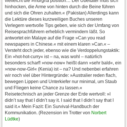
vielleicht die »murgha position… Der Übeltäter muß sich
hinhocken, die Arme von hinten durch die Beine führen
und sich die Ohren zuhalten.« (Pakistan) Allerdings kann
die Lektüre dieses kurzweiligen Buches unseren
Verlegern wertvolle Tips geben, wie sich der Umfang von
Reisesprachführern erheblich vermindern läßt. So
antwortet ein Malaye auf die Frage »Can you read
newspapers in Chinese.« mit einem klaren »Can.« –
Versteht doch jeder, ebenso wie die Verdoppelungstaktik:
Ein »hot-hot-curry« ist – na, was wohl – natürlich
besonders scharf! »now-now« heißt dann »sehr bald«, ein
»now-now-Girl« (Kenia) ist – na? Und nebenbei erfahren
wir noch viel über Hintergründe: »Australier reden flach,
bewegen Lippen und Unterkiefer nur minimal, um Staub
und Fliegen keine Chance zu lassen.«
Reisetechnisch an jeder Grenze der Erde wertvoll: »I
didn’t say that I didn’t say it. I said that I didn’t say that I
said it.« Mein Fazit: Ein Survival-Handbuch der
Kommunikation. (Rezension im Trotter von
Norbert
Lüdtke
)