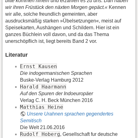
bitte kommen hinein und erzählen es zu uns. Dan haben
wir ihren Früstück den näxten Morgen gepäct.«
Kennen
wir alle, solche freundlich gemeinten, aber
ausdrucksmäßig starken »Übelsetzungen«, meist auf
Speisekarten, Aushängen und Schildern. Hier ist ein
ganzes Büchlein voll davon, und da das Thema
unerschöpflich ist, liegt bereits Band 2 vor.
Literatur
Ernst Kausen
Die indogermanischen Sprachen
Buske-Verlag Hamburg 2012
Harald Haarmann
Auf den Spuren der Indoeuropäer
Verlag C. H. Beck München 2016
Matthias Heine
Unsere Urahnen sprachen gegendertes
Semitisch
Die Welt 21.06.2016
Rudolf Hoberg
, Gesellschaft fur deutsche