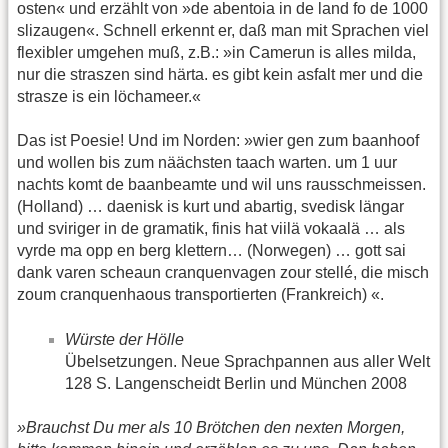
osten« und erzählt von »de abentoia in de land fo de 1000
slizaugen«. Schnell erkennt er, daß man mit Sprachen viel
flexibler umgehen muß, z.B.: »in Camerun is alles milda,
nur die straszen sind härta. es gibt kein asfalt mer und die
strasze is ein löchameer.«
Das ist Poesie! Und im Norden: »wier gen zum baanhoof
und wollen bis zum näächsten taach warten. um 1 uur
nachts komt de baanbeamte und wil uns rausschmeissen.
(Holland) … daenisk is kurt und abartig, svedisk längar
und sviriger in de gramatik, finis hat viilä vokaalä … als
vyrde ma opp en berg klettern… (Norwegen) … gott sai
dank varen scheaun cranquenvagen zour stellé, die misch
zoum cranquenhaous transportierten (Frankreich) «.
Würste der Hölle
Übelsetzungen. Neue Sprachpannen aus aller Welt
128 S. Langenscheidt Berlin und München 2008
»Brauchst Du mer als 10 Brötchen den nexten Morgen,