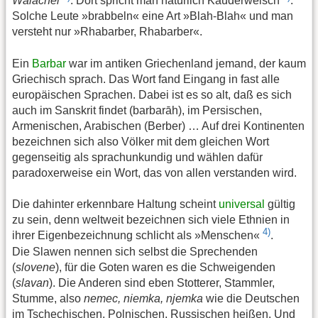
Walachei
. Dort spricht man natürlich Kauderwelsch
.
Solche Leute »brabbeln« eine Art »Blah-Blah« und man
versteht nur »Rhabarber, Rhabarber«.
Ein
Barbar
war im antiken Griechenland jemand, der kaum
Griechisch sprach. Das Wort fand Eingang in fast alle
europäischen Sprachen. Dabei ist es so alt, daß es sich
auch im Sanskrit findet (barbarāh), im Persischen,
Armenischen, Arabischen (Berber) … Auf drei Kontinenten
bezeichnen sich also Völker mit dem gleichen Wort
gegenseitig als sprachunkundig und wählen dafür
paradoxerweise ein Wort, das von allen verstanden wird.
Die dahinter erkennbare Haltung scheint
universal
gültig
zu sein, denn weltweit bezeichnen sich viele Ethnien in
4)
ihrer Eigenbezeichnung schlicht als »Menschen«
.
Die Slawen nennen sich selbst die Sprechenden
(
slovene
), für die Goten waren es die Schweigenden
(
slavan
). Die Anderen sind eben Stotterer, Stammler,
Stumme, also
nemec, niemka, njemka
wie die Deutschen
im Tschechischen, Polnischen, Russischen heißen. Und