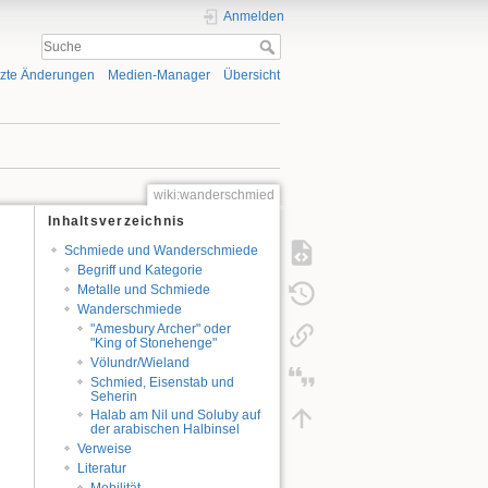
Anmelden
tzte Änderungen
Medien-Manager
Übersicht
wiki:wanderschmied
Inhaltsverzeichnis
Schmiede und Wanderschmiede
Begriff und Kategorie
Metalle und Schmiede
Wanderschmiede
"Amesbury Archer" oder
"King of Stonehenge"
Völundr/Wieland
Schmied, Eisenstab und
Seherin
Halab am Nil und Soluby auf
der arabischen Halbinsel
Verweise
Literatur