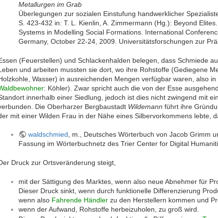
Metallurgen im Grab
Überlegungen zur sozialen Einstufung handwerklicher Spezialist
S. 423-432 in: T. L. Kienlin, A. Zimmermann (Hg.): Beyond Elites. 
Systems in Modelling Social Formations. International Conferenc
Germany, October 22-24, 2009. Universitätsforschungen zur Prä
Essen (Feuerstellen) und Schlackenhalden belegen, dass Schmiede auß
Leben und arbeiten mussten sie dort, wo ihre Rohstoffe (Gediegene Met
Holzkohle, Wasser) in ausreichenden Mengen verfügbar waren, also i
Waldbewohner
: Köhler). Zwar spricht auch die von der Esse ausgehe
Standort innerhalb einer Siedlung, jedoch ist dies nicht zwingend mit e
verbunden. Die Oberharzer Bergbaustadt
Wildemann
führt ihre Gründ
der mit einer Wilden Frau in der Nähe eines Silbervorkommens lebte, d
waldschmied
, m., Deutsches Wörterbuch von Jacob Grimm und
Fassung im Wörterbuchnetz des Trier Center for Digital Humaniti
Der Druck zur Ortsveränderung steigt,
mit der Sättigung des Marktes, wenn also neue Abnehmer für 
Dieser Druck sinkt, wenn durch funktionelle Differenzierung Pro
wenn also
Fahrende Händler
zu den Herstellern kommen und Pr
wenn der Aufwand, Rohstoffe herbeizuholen, zu groß wird.