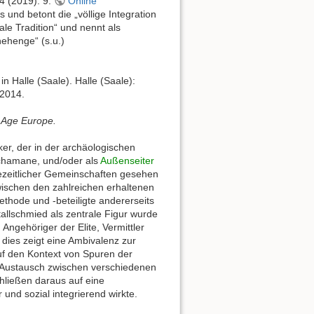
4 (2019): 9.
Online
und betont die „völlige Integration
ale Tradition“ und nennt als
ehenge“ (s.u.)
n Halle (Saale). Halle (Saale):
 2014.
e Age Europe.
er, der in der archäologischen
 Schamane, und/oder als
Außenseiter
nzezeitlicher Gemeinschaften gesehen
wischen den zahlreichen erhaltenen
ethode und -beteiligte andererseits
tallschmied als zentrale Figur wurde
Angehöriger der Elite, Vermittler
dies zeigt eine Ambivalenz zur
auf den Kontext von Spuren der
r Austausch zwischen verschiedenen
hließen daraus auf eine
r und sozial integrierend wirkte.