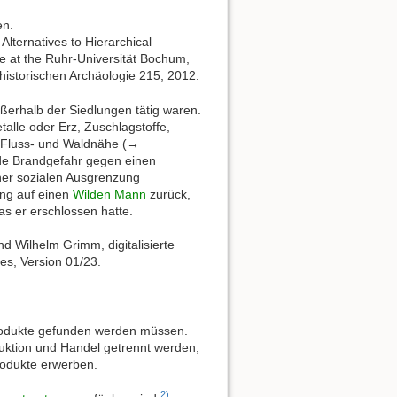
en.
Alternatives to Hierarchical
e at the Ruhr-Universität Bochum,
historischen Archäologie 215, 2012.
erhalb der Siedlungen tätig waren.
alle oder Erz, Zuschlagstoffe,
n Fluss- und Waldnähe (→
nde Brandgefahr gegen einen
iner sozialen Ausgrenzung
ung auf einen
Wilden Mann
zurück,
as er erschlossen hatte.
 Wilhelm Grimm, digitalisierte
es, Version 01/23.
Produkte gefunden werden müssen.
duktion und Handel getrennt werden,
odukte erwerben.
2)