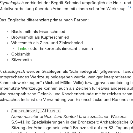
Etymologisch
verbindet der Begriff Schmied ursprünglich die Holz- und
1)
Metallverarbeitung über das Arbeiten mit einem scharfen Werkzeug.
Das Englische differenziert primär nach Farben:
Blacksmith als Eisenschmied
Brownsmith als Kupferschmied
Whitesmith als Zinn- und Zinkschmied
Tinker
oder tinkerer als itinerant tinsmith
Goldsmith
Silversmith
Archäologisch
werden Grablegen als 'Schmiedegrab' (allgemein: Hand
entsprechendes Werkzeug beigegeben wurde, weniger interpretierend
Schmiedewerkzeugen“ (Michael Müller-Wille) bzw. „graves containing bla
unbenutzte Werkzeuge können auch als Zeichen für etwas anderes aufg
sind osteopathische Gelenk- und Knochenbefunde mit Anzeichen schmi
schwaches Indiz ist die Verwendung von Eisenschlacke und Raseneise
Jockenhövel, Albrecht
Nemo nascitur artifex. Zum Kontext bronzezeitlichen Wissens.
S.9–41 in: Spezialisierungen in der Bronzezeit: Archäologische Q
Sitzung der Arbeitsgemeinschaft Bronzezeit auf der 83. Tagun