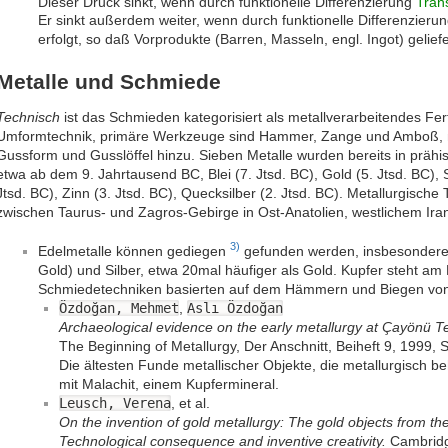
Dieser Druck sinkt, wenn durch funktionelle Differenzierung
Tran
Er sinkt außerdem weiter, wenn durch funktionelle Differenzieru
erfolgt, so daß Vorprodukte (Barren, Masseln, engl. Ingot) gelie
Metalle und Schmiede
Technisch
ist das Schmieden kategorisiert als metallverarbeitendes Fe
Umformtechnik, primäre Werkzeuge sind Hammer, Zange und Amboß
Gussform und Gusslöffel hinzu. Sieben Metalle wurden bereits in prähist
etwa ab dem 9. Jahrtausend BC, Blei (7. Jtsd. BC), Gold (5. Jtsd. BC), S
Jtsd. BC), Zinn (3. Jtsd. BC), Quecksilber (2. Jtsd. BC). Metallurgisch
zwischen Taurus- und Zagros-Gebirge in Ost-Anatolien, westlichem Iran
3)
Edelmetalle können gediegen
gefunden werden, insbesondere 
Gold) und Silber, etwa 20mal häufiger als Gold. Kupfer steht am 
Schmiedetechniken basierten auf dem Hämmern und Biegen von
Özdoğan, Mehmet
,
Aslı Özdoğan
Archaeological evidence on the early metallurgy at Çayönü T
The Beginning of Metallurgy, Der Anschnitt, Beiheft 9, 1999, 
Die ältesten Funde metallischer Objekte, die metallurgisch
mit Malachit, einem Kupfermineral.
Leusch, Verena
, et al.
On the invention of gold metallurgy: The gold objects from th
Technological consequence and inventive creativity.
Cambridge