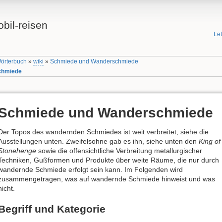
bil-reisen
Le
Wörterbuch
»
wiki
»
Schmiede und Wanderschmiede
chmiede
Schmiede und Wanderschmiede
Der Topos des wandernden Schmiedes ist weit verbreitet, siehe die
Ausstellungen unten. Zweifelsohne gab es ihn, siehe unten den
King of
Stonehenge
sowie die offensichtliche Verbreitung metallurgischer
Techniken, Gußformen und Produkte über weite Räume, die nur durch
wandernde Schmiede erfolgt sein kann. Im Folgenden wird
zusammengetragen, was auf wandernde Schmiede hinweist und was
nicht.
Begriff und Kategorie