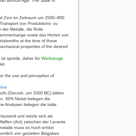
ean Bronze Age: The State of
und Zinn im Zeitraum um 2500–800
 Transport von Produktions- zu
 der Metalle, die Rolle
sammenhange sowie das Horten von
alsmiths at the time of these
echanical properties of the desired
 ist spröde, daher für
Werkzeuge
et.
for the use and perception of
line
hofs (Gerzeh, um 3300 BC) bilden
n. 30% Nickel belegen die
e Analysen belegen die kalte
rtausend und setzte sich als
Waffen (Axt) zwischen der Levante
etalle muss es hoch erhitzt
entlich von gezielten Beigaben