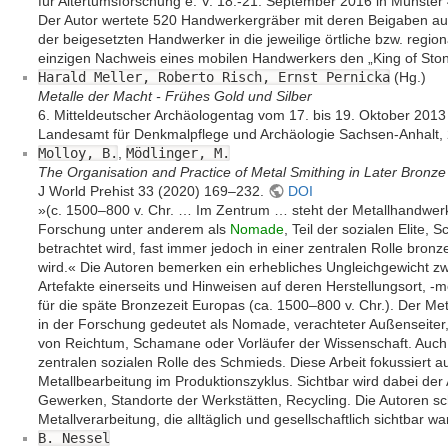
für Altertumsforschung e. V. 18.-21. September 2016 in Münster 
Der Autor wertete 520 Handwerkergräber mit deren Beigaben aus 
der beigesetzten Handwerker in die jeweilige örtliche bzw. region
einzigen Nachweis eines mobilen Handwerkers den „King of Ston
Harald Meller, Roberto Risch, Ernst Pernicka
(Hg.)
Metalle der Macht - Frühes Gold und Silber
6. Mitteldeutscher Archäologentag vom 17. bis 19. Oktober 2013 i
Landesamt für Denkmalpflege und Archäologie Sachsen-Anhalt,
Molloy, B.
,
Mödlinger, M.
The Organisation and Practice of Metal Smithing in Later Bronz
J World Prehist 33 (2020) 169–232.
DOI
»(c. 1500–800 v. Chr. … Im Zentrum … steht der Metallhandwerk
Forschung unter anderem als
Nomade
, Teil der sozialen Elite,
betrachtet wird, fast immer jedoch in einer zentralen Rolle bro
wird.« Die Autoren bemerken ein erhebliches Ungleichgewicht z
Artefakte einerseits und Hinweisen auf deren Herstellungsort, -m
für die späte Bronzezeit Europas (ca. 1500–800 v. Chr.). Der Me
in der Forschung gedeutet als Nomade, verachteter Außenseiter, 
von Reichtum, Schamane oder Vorläufer der Wissenschaft. Auch 
zentralen sozialen Rolle des Schmieds. Diese Arbeit fokussiert 
Metallbearbeitung im Produktionszyklus. Sichtbar wird dabei de
Gewerken, Standorte der Werkstätten, Recycling. Die Autoren sc
Metallverarbeitung, die alltäglich und gesellschaftlich sichtbar wa
B. Nessel