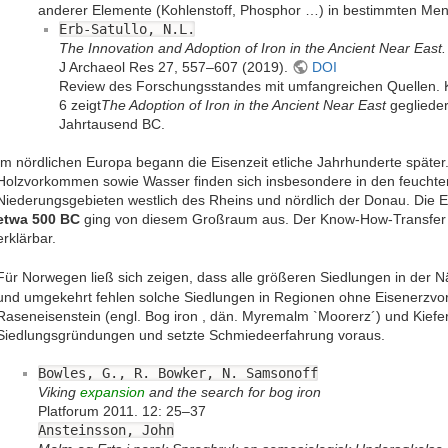
anderer Elemente (Kohlenstoff, Phosphor …) in bestimmten M
Erb-Satullo, N.L.
The Innovation and Adoption of Iron in the Ancient Near East.
J Archaeol Res 27, 557–607 (2019).
DOI
Review des Forschungsstandes mit umfangreichen Quellen. Ka
6 zeigt
The Adoption of Iron in the Ancient Near East
geglieder
Jahrtausend BC.
Im nördlichen Europa begann die Eisenzeit etliche Jahrhunderte späte
Holzvorkommen sowie Wasser finden sich insbesondere in den feucht
Niederungsgebieten westlich des Rheins und nördlich der Donau. Die 
etwa 500 BC
ging von diesem Großraum aus. Der Know-How-Transfer 
erklärbar.
Für Norwegen ließ sich zeigen, dass alle größeren Siedlungen in der
und umgekehrt fehlen solche Siedlungen in Regionen ohne Eisenerz
Raseneisenstein (engl. Bog iron , dän. Myremalm `Moorerz´) und Kiefe
Siedlungsgründungen und setzte Schmiedeerfahrung voraus.
Bowles, G., R. Bowker, N. Samsonoff
Viking
expansion
and the search for bog iron
Platforum 2011. 12: 25–37
Ansteinsson, John