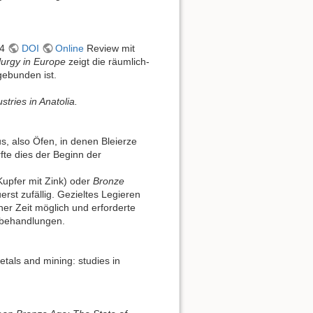
44
DOI
Online
Review mit
lurgy in Europe
zeigt die räumlich-
gebunden ist.
tries in Anatolia.
, also Öfen, in denen Bleierze
te dies der Beginn der
upfer mit Zink) oder
Bronze
rst zufällig. Gezieltes Legieren
her Zeit möglich und erforderte
rbehandlungen.
etals and mining: studies in