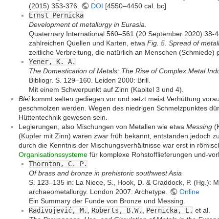
(2015) 353-376.
DOI
[4550–4450 cal. bc]
Ernst Pernicka
Development of metallurgy in Eurasia.
Quaternary International 560–561 (20 September 2020) 38-
zahlreichen Quellen und Karten, etwa
Fig. 5. Spread of metal
zeitliche Verbreitung, die natürlich an Menschen (Schmiede) 
Yener, K. A.
The Domestication of Metals: The Rise of Complex Metal Indus
Bibliogr. S. 129–160. Leiden 2000: Brill.
Mit einem Schwerpunkt auf Zinn (Kapitel 3 und 4).
Blei
kommt selten gediegen vor und setzt meist Verhüttung voraus
geschmolzen werden. Wegen des niedrigen Schmelzpunktes dürf
Hüttentechnik gewesen sein.
Legierungen, also Mischungen von Metallen wie etwa
Messing
(K
(Kupfer mit Zinn) waren zwar früh bekannt, entstanden jedoch zue
durch die Kenntnis der Mischungsverhältnisse war erst in römisc
Organisationssysteme
für komplexe Rohstofflieferungen und-vo
Thornton, C. P.
Of brass and bronze in prehistoric southwest Asia
S. 123–135 in: La Niece, S., Hook, D. & Craddock, P. (Hg.): M
archaeometallurgy. London 2007: Archetype.
Online
Ein Summary der Funde von Bronze und Messing.
Radivojević, M.
,
Roberts, B.W.
,
Pernicka, E.
et al.