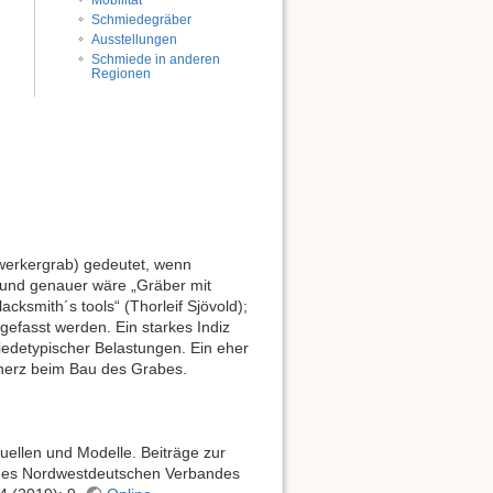
Mobilität
Schmiedegräber
Ausstellungen
Schmiede in anderen
Regionen
werkergrab) gedeutet, wenn
 und genauer wäre „Gräber mit
cksmith´s tools“ (Thorleif Sjövold);
efasst werden. Ein starkes Indiz
edetypischer Belastungen. Ein eher
nerz beim Bau des Grabes.
uellen und Modelle. Beiträge zur
g des Nordwestdeutschen Verbandes