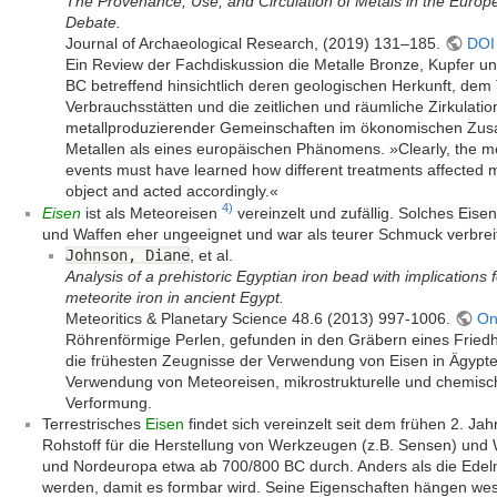
The Provenance, Use, and Circulation of Metals in the Europ
Debate.
Journal of Archaeological Research, (2019) 131–185.
DOI
Ein Review der Fachdiskussion die Metalle Bronze, Kupfer 
BC betreffend hinsichtlich deren geologischen Herkunft, dem
Verbrauchsstätten und die zeitlichen und räumliche Zirkulation
metallproduzierender Gemeinschaften im ökonomischen Zu
Metallen als eines europäischen Phänomens. »Clearly, the met
events must have learned how different treatments affected m
object and acted accordingly.«
4)
Eisen
ist als Meteoreisen
vereinzelt und zufällig. Solches Eisen
und Waffen eher ungeeignet und war als teurer Schmuck verbreit
Johnson, Diane
, et al.
Analysis of a prehistoric Egyptian iron bead with implications 
meteorite iron in ancient Egypt.
Meteoritics & Planetary Science 48.6 (2013) 997-1006.
On
Röhrenförmige Perlen, gefunden in den Gräbern eines Fried
die frühesten Zeugnisse der Verwendung von Eisen in Ägypte
Verwendung von Meteoreisen, mikrostrukturelle und chemisch
Verformung.
Terrestrisches
Eisen
findet sich vereinzelt seit dem frühen 2. Jah
Rohstoff für die Herstellung von Werkzeugen (z.B. Sensen) und 
und Nordeuropa etwa ab 700/800 BC durch. Anders als die Edelm
werden, damit es formbar wird. Seine Eigenschaften hängen wes