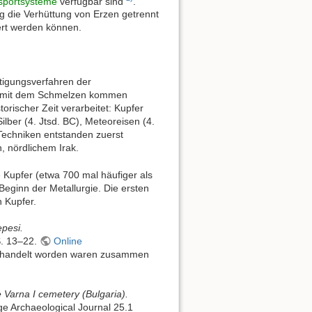
sportsysteme
verfügbar sind
.
ng die Verhüttung von Erzen getrennt
fert werden können.
rtigungsverfahren der
, mit dem Schmelzen kommen
orischer Zeit verarbeitet: Kupfer
ilber (4. Jtsd. BC), Meteoreisen (4.
e Techniken entstanden zuerst
, nördlichem Irak.
Kupfer (etwa 700 mal häufiger als
Beginn der Metallurgie. Die ersten
 Kupfer.
epesi.
S. 13–22.
Online
 behandelt worden waren zusammen
e Varna I cemetery (Bulgaria).
 Archaeological Journal 25.1