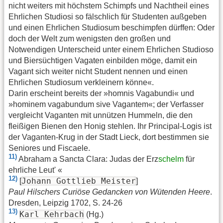
nicht weiters mit höchstem Schimpfs und Nachtheil eines
Ehrlichen Studiosi so fälschlich für Studenten außgeben
und einen Ehrlichen Studiosum beschimpfen dürffen: Oder
doch der Welt zum wenigsten den großen und
Notwendigen Unterscheid unter einem Ehrlichen Studioso
und Biersüchtigen Vagaten einbilden möge, damit ein
Vagant sich weiter nicht Student nennen und einen
Ehrlichen Studiosum verkleinern könne«.
Darin erscheint bereits der »homnis Vagabundi« und
»hominem vagabundum sive Vagantem«; der Verfasser
vergleicht Vaganten mit unnützen Hummeln, die den
fleißigen Bienen den Honig stehlen. Ihr Principal-Logis ist
der Vaganten-Krug in der Stadt Lieck, dort bestimmen sie
Seniores und Fiscaele.
11)
Abraham a Sancta Clara: Judas der Erz
schelm
für
ehrliche Leut' «
12)
Johann Gottlieb Meister
[
]
Paul Hilschers Curiöse Gedancken von Wütenden Heere
.
Dresden, Leipzig 1702, S. 24-26
13)
Karl Kehrbach
(Hg.)