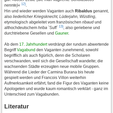
12)
nennte)«
.
Hin und wieder werden Vaganten auch
Ribaldus
genannt,
also
liederlicher Kriegsknecht, Lüderjahn, Wüstling
,
etymologisch abgeleitet vom französischen
ribaud
und
13)
althochdeutschem
hriba
`Suff´
, also geriebene und
durchtriebene Gesellen und
Gauner
.
Ab dem
17. Jahrhundert
verdrängt der rundum abwertende
Begriff
Vagabund
den Vaganten zunehmend, sowohl
begrifflich als auch figürlich, denn die Scholaren
verschwanden, weil sich die Gesellschaft wandelte; die
wachsenden Städte erzeugten neue mobile Gruppen.
Während die Lieder der Carmina Burana bis heute
gespielt werden und Francois Villon weiterhin
Aufmerksamkeit erfährt, fand die Figur des Vaganten keine
Apologeten und wurde kaum romantisch verklärt - ganz im
Unterschied zum Vagabunden.
Literatur