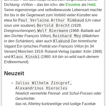
Dichtung: »Villon – das bin ich«: der
Einzelne
als
Held
.
Seine eigensinnige und selbstbewusste Lebensart machte
ihn bis in die Gegenwart zum Vorbild vieler Künstler wie
Paul Verlaine
Arthur Rimbaud
etwa für
,
(
Un cœur
Bertold Brecht
sous une soutane
),
(1928:
Wolf Biermann
Dreigroschenoper
),
(1968:
Ballade auf
Reinhard Mey
den Dichter François Villon
),
(
Mädchen
Klabund
in den Schänken
), aber auch
Der himmlische
Vagant
Ein lyrisches Porträt von
François Villon
[in 34
Versen] München 1919: Roland-Verlag (später: Köln 1968)
Klaus Kinski
und
(1960:
Ich bin so wild nach deinem
Erdbeermund
).
Neuzeit
Julius Wilhelm Zincgref,
Alexandrinus Hierocles
Newlich vermehrte Pennal- vnd Schul-Possen oder
Geschichte
:
das ist, Allerley kurtzweilige vnd lustige Facetiæ