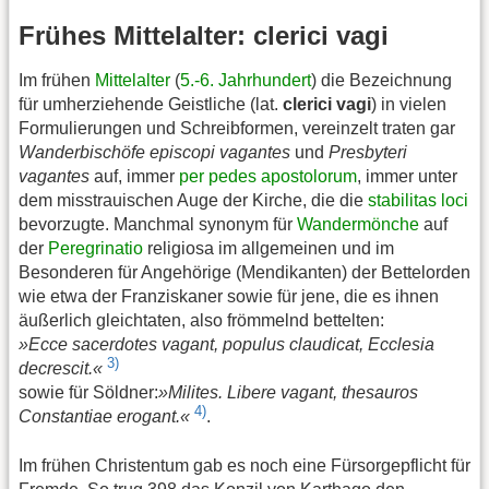
Frühes Mittelalter: clerici vagi
Im frühen
Mittelalter
(
5.-6. Jahrhundert
) die Bezeichnung
für umherziehende Geistliche (lat.
clerici vagi
) in vielen
Formulierungen und Schreibformen, vereinzelt traten gar
Wanderbischöfe
episcopi vagantes
und
Presbyteri
vagantes
auf, immer
per pedes apostolorum
, immer unter
dem misstrauischen Auge der Kirche, die die
stabilitas loci
bevorzugte. Manchmal synonym für
Wandermönche
auf
der
Peregrinatio
religiosa im allgemeinen und im
Besonderen für Angehörige (Mendikanten) der Bettelorden
wie etwa der Franziskaner sowie für jene, die es ihnen
äußerlich gleichtaten, also frömmelnd bettelten:
»Ecce sacerdotes vagant, populus claudicat, Ecclesia
3)
decrescit.«
sowie für Söldner:
»Milites. Libere vagant, thesauros
4)
Constantiae erogant.«
.
Im frühen Christentum gab es noch eine Fürsorgepflicht für