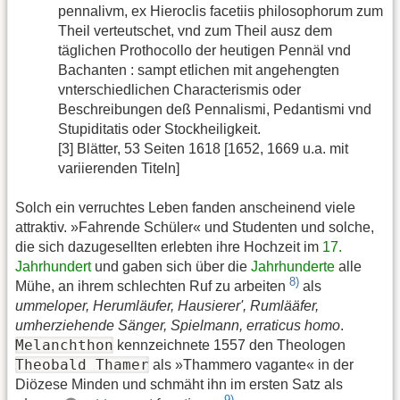
pennalivm, ex Hieroclis facetiis philosophorum zum
Theil verteutschet, vnd zum Theil ausz dem
täglichen Prothocollo der heutigen Pennäl vnd
Bachanten : sampt etlichen mit angehengten
vnterschiedlichen Characterismis oder
Beschreibungen deß Pennalismi, Pedantismi vnd
Stupiditatis oder Stockheiligkeit.
[3] Blätter, 53 Seiten 1618 [1652, 1669 u.a. mit
variierenden Titeln]
Solch ein verruchtes Leben fanden anscheinend viele
attraktiv. »Fahrende Schüler« und Studenten und solche,
die sich dazugesellten erlebten ihre Hochzeit im
17.
Jahrhundert
und gaben sich über die
Jahrhunderte
alle
8)
Mühe, an ihrem schlechten Ruf zu arbeiten
als
ummeloper, Herumläufer, Hausierer', Rumlääfer,
umherziehende Sänger, Spielmann, erraticus homo
.
Melanchthon
kennzeichnete 1557 den Theologen
Theobald Thamer
als »Thammero vagante« in der
Diözese Minden und schmäht ihn im ersten Satz als
9)