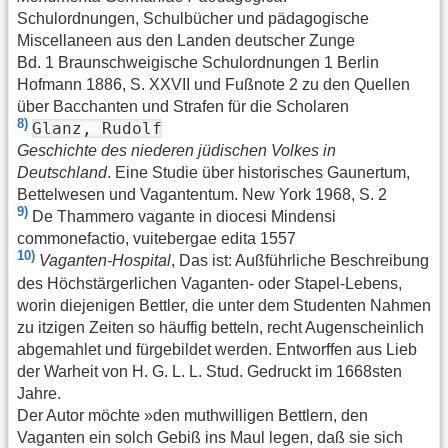
Schulordnungen, Schulbücher und pädagogische
Miscellaneen aus den Landen deutscher Zunge
Bd. 1 Braunschweigische Schulordnungen 1 Berlin
Hofmann 1886, S. XXVII und Fußnote 2 zu den Quellen
über Bacchanten und Strafen für die Scholaren
8)
Glanz, Rudolf
Geschichte des niederen jüdischen Volkes in
Deutschland
. Eine Studie über historisches Gaunertum,
Bettelwesen und Vagantentum. New York 1968, S. 2
9)
De Thammero vagante in diocesi Mindensi
commonefactio, vuitebergae edita 1557
10)
Vaganten-Hospital
, Das ist: Außführliche Beschreibung
des Höchst­ärgerlichen Vaganten- oder Stapel-Lebens,
worin diejenigen Bettler, die unter dem Studenten Nahmen
zu itzigen Zeiten so häuffig betteln, recht Augenscheinlich
abgemahlet und fürgebildet werden. Entworffen aus Lieb
der Warheit von H. G. L. L. Stud. Gedruckt im 1668sten
Jahre.
Der Autor möchte »den muthwilligen Bettlern, den
Vaganten ein solch Gebiß ins Maul legen, daß sie sich