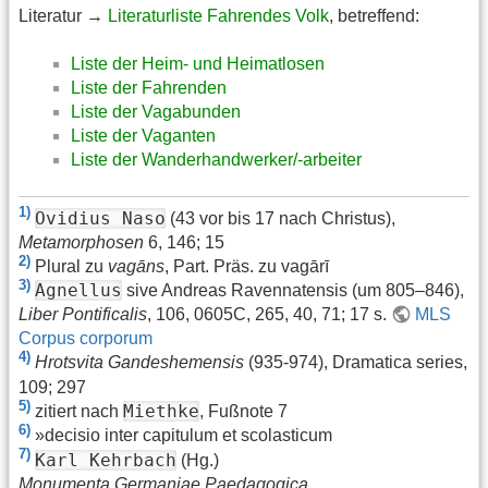
Literatur →
Literaturliste Fahrendes Volk
, betreffend:
Liste der Heim- und Heimatlosen
Liste der Fahrenden
Liste der Vagabunden
Liste der Vaganten
Liste der Wanderhandwerker/-arbeiter
1)
Ovidius Naso
(43 vor bis 17 nach Christus),
Metamorphosen
6, 146; 15
2)
Plural zu
vagāns
, Part. Präs. zu vagārī
3)
Agnellus
sive Andreas Ravennatensis (um 805–846),
Liber Pontificalis
, 106, 0605C, 265, 40, 71; 17 s.
MLS
Corpus corporum
4)
Hrotsvita Gandeshemensis
(935-974), Dramatica series,
109; 297
5)
Miethke
zitiert nach
, Fußnote 7
6)
»decisio inter capitulum et scolasticum
7)
Karl Kehrbach
(Hg.)
Monumenta Germaniae Paedagogica
.