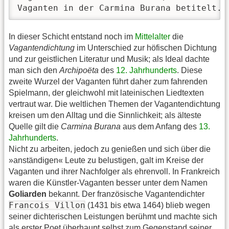
Vaganten in der Carmina Burana betitelt.
In dieser Schicht entstand noch im
Mittelalter
die
Vagantendichtung
im Unterschied zur höfischen Dichtung
und zur geistlichen Literatur und Musik; als Ideal dachte
man sich den
Archipoëta
des
12. Jahrhunderts
. Diese
zweite Wurzel der Vaganten führt daher zum fahrenden
Spielmann, der gleichwohl mit lateinischen Liedtexten
vertraut war. Die weltlichen Themen der Vagantendichtung
kreisen um den Alltag und die Sinnlichkeit; als älteste
Quelle gilt die
Carmina Burana
aus dem Anfang des
13.
Jahrhunderts
.
Nicht zu arbeiten, jedoch zu genießen und sich über die
»anständigen« Leute zu belustigen, galt im Kreise der
Vaganten und ihrer Nachfolger als ehrenvoll. In Frankreich
waren die Künstler-Vaganten besser unter dem Namen
Goliarden
bekannt. Der französische Vagantendichter
Francois Villon
(1431 bis etwa 1464) blieb wegen
seiner dichterischen Leistungen berühmt und machte sich
als erster Poet überhaupt selbst zum Gegenstand seiner