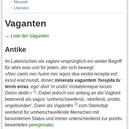
Neuzeit
Literatur
Vaganten
→
Liste der Vaganten
Antike
Im Lateinischen als
vagare
ursprünglich ein weiter Begriff
für alles was und für jeden, der sich bewegt:
»Nec caelo nec humo nec aquis dea vestra recepta est:
exsul erat mundi, donec
miserata vagantem ‘hospita tu
terris erras
, ego’ dixit ‘in undis’ instabilemque locum
1)
Delos dedit.«
. Dabei jedoch von anfang an die Vagheit
betonend als
vagus
‘umherschweifend, -streifend, unstet,
2)
ungebunden’. Dann als
Vagantēs
zum Stereotyp
werdend für umherschweifende Menschen mit
besonderem Status und immer unterscheidend zur positiv
bewerteten
peregrinatio
.