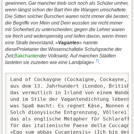
gewinnen. Gar mancher trieb sich noch als Schüler umher,
wenn längst schon der Bart ihm die Wangen umschattete.
Die Sitten solcher Burschen waren nicht immer die besten;
die Begriffe von Mein und Dein wussten sie nicht immer
mit Sicherheit zu unterscheiden; gegen die Lehrer waren
sie frech und widerspenstig und liefen davon, wenn ihnen
eine Strafe bevorstand. »
Vagantes
« nannte
diese
Proletarier der Wissenschaft
die Schulsprache der
Zeit,
Bakchanten
der Volkswitz. Auf manchen Städten
7)
lasteten sie zuzeiten wie eine Landplage«
.
Land of Cockaygne (Cockaigne, Cockayne, C
aus dem 13. Jahrhundert (London, British 
das vermutlich in Irland von einem Wanderm
und im Stile der Vagantendichtung lebenslu
was Spaß macht: Es regnet Käse, Nonnen en
Solch dionysische Entgrenzung, Völlerei u
das als englische Metapher für Schlaraffen
für das italienische Paese della Cuccagna.
»Ego sum abbas Cucaniensis« (Ich bin der 