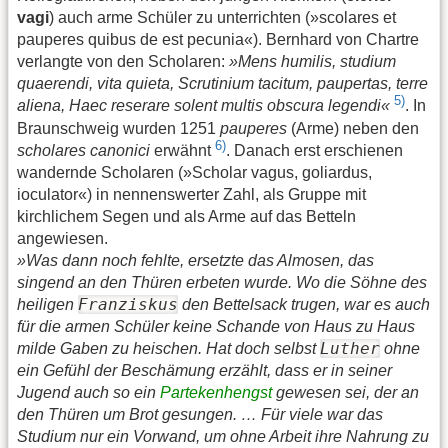
vagi
) auch arme Schüler zu unterrichten (»scolares et
pauperes quibus de est pecunia«). Bernhard von Chartre
verlangte von den Scholaren:
»Mens humilis, studium
quaerendi, vita quieta, Scrutinium tacitum, paupertas, terre
5)
aliena, Haec reserare solent multis obscura legendi«
. In
Braunschweig wurden 1251
pauperes
(Arme) neben den
6)
scholares canonici
erwähnt
. Danach erst erschienen
wandernde Scholaren (»Scholar vagus, goliardus,
ioculator«) in nennenswerter Zahl, als Gruppe mit
kirchlichem Segen und als Arme auf das Betteln
angewiesen.
»Was dann noch fehlte, ersetzte das Almosen, das
singend an den Thüren erbeten wurde. Wo die Söhne des
Franziskus
heiligen
den Bettelsack trugen, war es auch
für die armen Schüler keine Schande von Haus zu Haus
Luther
milde Gaben zu heischen. Hat doch selbst
ohne
ein Gefühl der Beschämung erzählt, dass er in seiner
Jugend auch so ein
Partekenhengst
gewesen sei, der an
den Thüren um Brot gesungen. … Für viele war das
Studium nur ein Vorwand, um ohne Arbeit ihre Nahrung zu