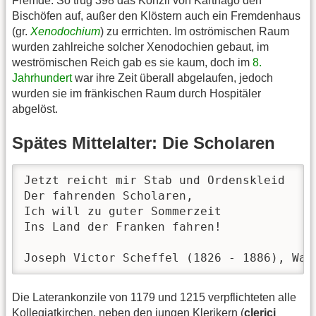
Fremde. So trug 398 das Konzil von Karthago den
Bischöfen auf, außer den Klöstern auch ein Fremdenhaus
(gr.
Xenodochium
) zu errrichten. Im oströmischen Raum
wurden zahlreiche solcher Xenodochien gebaut, im
weströmischen Reich gab es sie kaum, doch im
8.
Jahrhundert
war ihre Zeit überall abgelaufen, jedoch
wurden sie im fränkischen Raum durch Hospitäler
abgelöst.
Spätes Mittelalter: Die Scholaren
Jetzt reicht mir Stab und Ordenskleid

Der fahrenden Scholaren,

Ich will zu guter Sommerzeit

Ins Land der Franken fahren!

Joseph Victor Scheffel (1826 - 1886), Wan
Die Laterankonzile von 1179 und 1215 verpflichteten alle
Kollegiatkirchen, neben den jungen Klerikern (
clerici