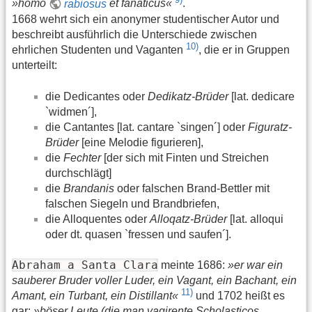
»homo
rabiosus
et fanaticus«
.
1668 wehrt sich ein anonymer studentischer Autor und
beschreibt ausführlich die Unterschiede zwischen
10)
ehrlichen Studenten und Vaganten
, die er in Gruppen
unterteilt:
die Dedicantes oder
Dedikatz-Brüder
[lat. dedicare
`widmen´],
die Cantantes [lat. cantare `singen´] oder
Figuratz-
Brüder
[eine Melodie figurieren],
die
Fechter
[der sich mit Finten und Streichen
durchschlägt]
die
Brandanis
oder falschen Brand-Bettler mit
falschen Siegeln und Brandbriefen,
die Alloquentes oder
Alloqatz-Brüder
[lat. alloqui
oder dt. quasen `fressen und saufen´].
Abraham a Santa Clara
meinte 1686:
»er war ein
sauberer Bruder voller Luder, ein Vagant, ein Bachant, ein
11)
Amant, ein Turbant, ein Distillant«
und 1702 heißt es
gar:
»böser Leute (die man vagirente Scholasticos