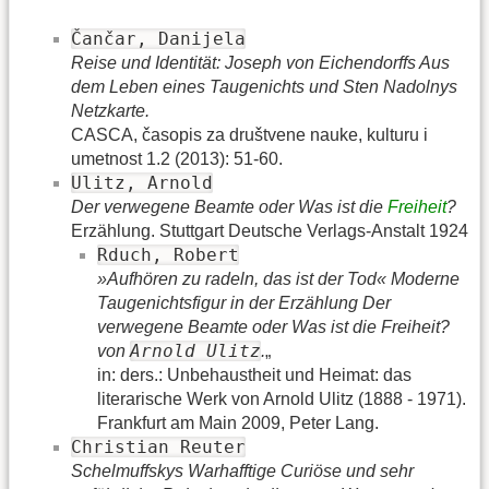
Čančar, Danijela
Reise und Identität: Joseph von Eichendorffs Aus
dem Leben eines Taugenichts und Sten Nadolnys
Netzkarte.
CASCA, časopis za društvene nauke, kulturu i
umetnost 1.2 (2013): 51-60.
Ulitz, Arnold
Der verwegene Beamte oder Was ist die
Freiheit
?
Erzählung. Stuttgart Deutsche Verlags-Anstalt 1924
Rduch, Robert
»Aufhören zu radeln, das ist der Tod« Moderne
Taugenichtsfigur in der Erzählung Der
verwegene Beamte oder Was ist die Freiheit?
Arnold Ulitz
von
.
„
in: ders.: Unbehaustheit und Heimat: das
literarische Werk von Arnold Ulitz (1888 - 1971).
Frankfurt am Main 2009, Peter Lang.
Christian Reuter
Schelmuffskys Warhafftige Curiöse und sehr