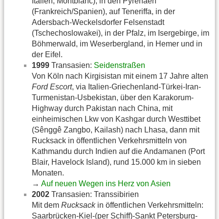
Italien, Montblanc), in den Pyrenäen
(Frankreich/Spanien), auf Teneriffa, in der
Adersbach-Weckelsdorfer Felsenstadt
(Tschechoslowakei), in der Pfalz, im Isergebirge, im
Böhmerwald, im Weserbergland, in Hemer und in
der Eifel.
1999
Transasien:
Seidenstraßen
Von Köln nach Kirgisistan mit einem 17 Jahre alten
Ford Escort
, via Italien-Griechenland-Türkei-Iran-
Turmenistan-Usbekistan, über den Karakorum-
Highway durch Pakistan nach China, mit
einheimischen Lkw von Kashgar durch Westtibet
(Sênggê Zangbo, Kailash) nach Lhasa, dann mit
Rucksack in öffentlichen Verkehrsmitteln von
Kathmandu durch Indien auf die Andamanen (Port
Blair, Havelock Island), rund 15.000 km in sieben
Monaten.
→
Auf neuen Wegen ins Herz von Asien
2002
Transasien: Transsibirien
Mit dem
Rucksack
in öffentlichen Verkehrsmitteln:
Saarbrücken-Kiel-(per Schiff)-Sankt Petersburg-