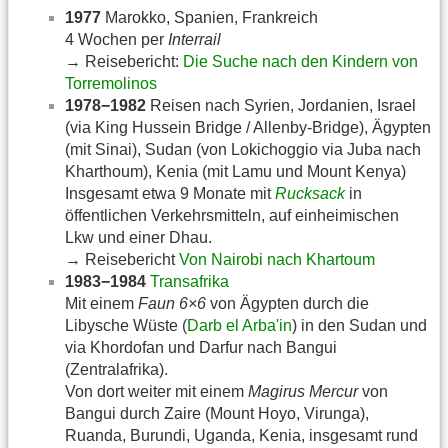
1977
Marokko, Spanien, Frankreich
4 Wochen per
Interrail
→ Reisebericht:
Die Suche nach den Kindern von
Torremolinos
1978−1982
Reisen nach Syrien, Jordanien, Israel
(via King Hussein Bridge / Allenby-Bridge), Ägypten
(mit Sinai), Sudan (von Lokichoggio via Juba nach
Kharthoum), Kenia (mit Lamu und Mount Kenya)
Insgesamt etwa 9 Monate mit
Rucksack
in
öffentlichen Verkehrsmitteln, auf einheimischen
Lkw und einer Dhau.
→ Reisebericht
Von Nairobi nach Khartoum
1983−1984
Transafrika
Mit einem
Faun 6×6
von Ägypten durch die
Libysche Wüste (
Darb el Arba'in
) in den Sudan und
via Khordofan und Darfur nach Bangui
(Zentralafrika).
Von dort weiter mit einem
Magirus Mercur
von
Bangui durch Zaire (Mount Hoyo, Virunga),
Ruanda, Burundi, Uganda, Kenia, insgesamt rund