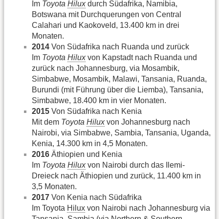
Im
Toyota
Hilux
durch Südafrika, Namibia,
Botswana mit Durchquerungen von Central
Calahari und Kaokoveld, 13.400 km in drei
Monaten.
2014
Von Südafrika nach Ruanda und zurück
Im
Toyota
Hilux
von Kapstadt nach Ruanda und
zurück nach Johannesburg, via Mosambik,
Simbabwe, Mosambik, Malawi, Tansania, Ruanda,
Burundi (mit Führung über die Liemba), Tansania,
Simbabwe, 18.400 km in vier Monaten.
2015
Von Südafrika nach Kenia
Mit dem
Toyota
Hilux
von Johannesburg nach
Nairobi, via Simbabwe, Sambia, Tansania, Uganda,
Kenia, 14.300 km in 4,5 Monaten.
2016
Äthiopien und Kenia
Im
Toyota
Hilux
von Nairobi durch das Ilemi-
Dreieck nach Äthiopien und zurück, 11.400 km in
3,5 Monaten.
2017
Von Kenia nach Südafrika
Im Toyota
Hilux
von Nairobi nach Johannesburg via
Tansania, Sambia (via Northern & Southern