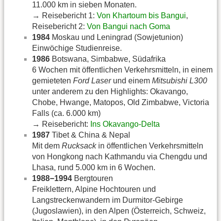
11.000 km in sieben Monaten.
→ Reisebericht 1:
Von Khartoum bis Bangui
,
Reisebericht 2:
Von Bangui nach Goma
1984
Moskau und Leningrad (Sowjetunion)
Einwöchige Studienreise.
1986
Botswana, Simbabwe, Südafrika
6 Wochen mit öffentlichen Verkehrsmitteln, in einem
gemieteten
Ford Laser
und einem
Mitsubishi L300
unter anderem zu den Highlights: Okavango,
Chobe, Hwange, Matopos, Old Zimbabwe, Victoria
Falls (ca. 6.000 km)
→ Reisebericht:
Ins Okavango-Delta
1987
Tibet & China & Nepal
Mit dem
Rucksack
in öffentlichen Verkehrsmitteln
von Hongkong nach Kathmandu via Chengdu und
Lhasa, rund 5.000 km in 6 Wochen.
1988−1994
Bergtouren
Freiklettern, Alpine Hochtouren und
Langstreckenwandern im Durmitor-Gebirge
(Jugoslawien), in den Alpen (Österreich, Schweiz,