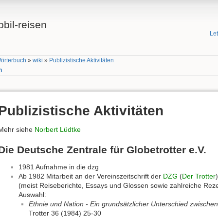
bil-reisen
Le
Wörterbuch
»
wiki
»
Publizistische Aktivitäten
n
Publizistische Aktivitäten
Mehr siehe
Norbert Lüdtke
Die Deutsche Zentrale für Globetrotter e.V.
1981 Aufnahme in die dzg
Ab 1982 Mitarbeit an der Vereinszeitschrift der
DZG
(
Der Trotter
(meist Reiseberichte, Essays und Glossen sowie zahlreiche Rez
Auswahl:
Ethnie und Nation - Ein grundsätzlicher Unterschied zwisch
Trotter 36 (1984) 25-30