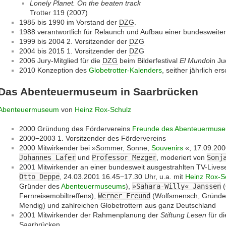
Lonely Planet. On the beaten track
Trotter 119 (2007)
1985 bis 1990 im Vorstand der
DZG
.
1988 verantwortlich für Relaunch und Aufbau einer bundesweite
1999 bis 2004 2. Vorsitzender der
DZG
2004 bis 2015 1. Vorsitzender der
DZG
2006 Jury-Mitglied für die
DZG
beim Bilderfestival
El Mundo
in J
2010 Konzeption des
Globetrotter-Kalenders
, seither jährlich e
Das Abenteuermuseum in Saarbrücken
Abenteuermuseum
von
Heinz Rox-Schulz
2000 Gründung des Fördervereins
Freunde des Abenteuermuse
2000−2003 1. Vorsitzender des Fördervereins
2000 Mitwirkender bei »Sommer, Sonne,
Souvenirs
«, 17.09.200
Johannes Lafer
und
Professor Mezger
, moderiert von
Sonj
2001 Mitwirkender an einer bundesweit ausgestrahlten TV-Liv
Otto Deppe
, 24.03.2001 16.45−17.30 Uhr, u.a. mit
Heinz Rox-S
Gründer des
Abenteuermuseums
),
»Sahara-Willy« Janssen
(
Fernreisemobiltreffens),
Werner Freund
(Wolfsmensch, Gründe
Mendig) und zahlreichen Globetrottern aus ganz Deutschland
2001 Mitwirkender der Rahmenplanung der
Stiftung Lesen
für di
Saarbrücken