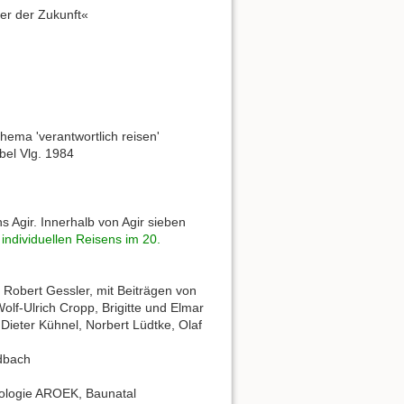
er der Zukunft«
hema 'verantwortlich reisen'
el Vlg. 1984
s Agir. Innerhalb von Agir sieben
individuellen Reisens im 20.
: Robert Gessler, mit Beiträgen von
olf-Ulrich Cropp, Brigitte und Elmar
ieter Kühnel, Norbert Lüdtke, Olaf
dbach
kologie AROEK, Baunatal