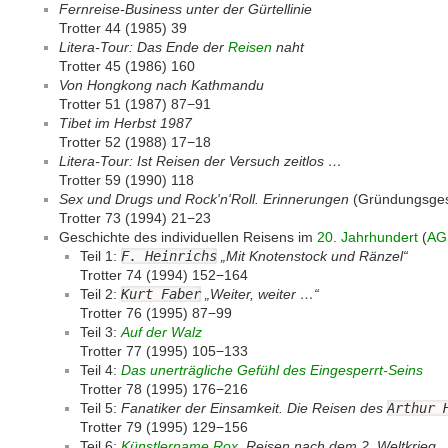
Fernreise-Business unter der Gürtellinie
Trotter 44 (1985) 39
Litera-Tour: Das Ende der
Reisen
naht
Trotter 45 (1986) 160
Von Hongkong nach Kathmandu
Trotter 51 (1987) 87−91
Tibet im Herbst 1987
Trotter 52 (1988) 17−18
Litera-Tour: Ist Reisen der Versuch zeitlos …
Trotter 59 (1990) 118
Sex und Drugs und Rock'n'Roll. Erinnerungen
(Gründungsgesc
Trotter 73 (1994) 21−23
Geschichte des individuellen Reisens im
20. Jahrhundert
(
AG
Teil 1:
F. Heinrichs
„Mit Knotenstock und Ränzel“
Trotter 74 (1994) 152−164
Teil 2:
Kurt Faber
„Weiter, weiter …“
Trotter 76 (1995) 87−99
Teil 3:
Auf der Walz
Trotter 77 (1995) 105−133
Teil 4:
Das unerträgliche Gefühl des Eingesperrt-Seins
Trotter 78 (1995) 176−216
Teil 5:
Fanatiker der Einsamkeit. Die Reisen des
Arthur 
Trotter 79 (1995) 129−156
Teil 6:
Künstlername Rox
. Reisen nach dem 2. Weltkrieg