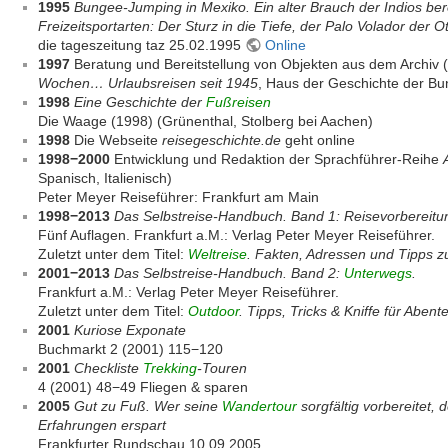
1995
Bungee-Jumping in Mexiko. Ein alter Brauch der Indios bere
Freizeitsportarten: Der Sturz in die Tiefe, der Palo Volador der 
die tageszeitung taz 25.02.1995
Online
1997
Beratung und Bereitstellung von Objekten aus dem Archiv (
Wochen… Urlaubsreisen seit 1945
, Haus der Geschichte der B
1998
Eine Geschichte der
Fußreisen
Die Waage (1998) (Grünenthal, Stolberg bei Aachen)
1998
Die Webseite
reisegeschichte.de
geht online
1998−2000
Entwicklung und Redaktion der Sprachführer-Reihe
Spanisch, Italienisch)
Peter Meyer Reiseführer: Frankfurt am Main
1998−2013
Das Selbstreise-Handbuch. Band 1: Reisevorbereitu
Fünf Auflagen. Frankfurt a.M.: Verlag Peter Meyer Reiseführer.
Zuletzt unter dem Titel:
Weltreise
. Fakten, Adressen und Tipps z
2001−2013
Das Selbstreise-Handbuch. Band 2:
Unterwegs
.
Frankfurt a.M.: Verlag Peter Meyer Reiseführer.
Zuletzt unter dem Titel:
Outdoor
. Tipps, Tricks & Kniffe für Abent
2001
Kuriose Exponate
Buchmarkt 2 (2001) 115−120
2001
Checkliste
Trekking
-Touren
4 (2001) 48−49 Fliegen & sparen
2005
Gut zu Fuß. Wer seine
Wandertour
sorgfältig vorbereitet,
Erfahrungen erspart
Frankfurter Rundschau 10.09.2005