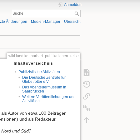
Anmelden
tzte Änderungen
Medien-Manager
Übersicht
wiki:luedtke_norbert_publikationen_reise
Inhaltsverzeichnis
Publizistische Aktivitäten
Die Deutsche Zentrale für
Globetrotter e.V.
Das Abenteuermuseum in
Saarbrücken
Weitere Veröffentlichungen und
Aktivitäten
) als Autor von etwa 100 Beiträgen
ensionen) und als Redakteur,
en Nord und Süd?