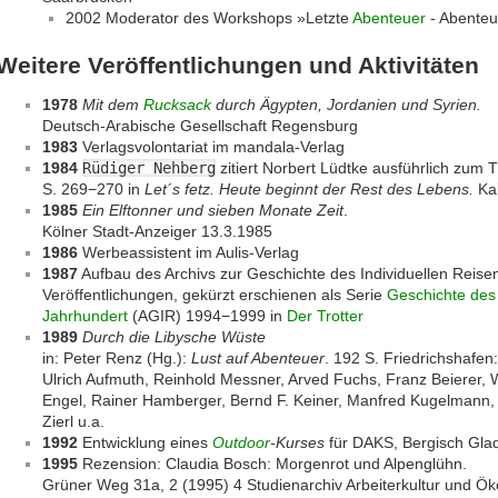
2002 Moderator des Workshops »Letzte
Abenteuer
- Abenteu
Weitere Veröffentlichungen und Aktivitäten
1978
Mit dem
Rucksack
durch Ägypten, Jordanien und Syrien.
Deutsch-Arabische Gesell­schaft Regensburg
1983
Verlagsvolontariat im mandala-Verlag
1984
Rüdiger Nehberg
zitiert Norbert Lüdtke ausführlich zum T
S. 269−270 in
Let´s fetz. Heute beginnt der Rest des Lebens.
Kab
1985
Ein Elftonner und sieben Monate Zeit
.
Kölner Stadt-Anzeiger 13.3.1985
1986
Werbeassistent im Aulis-Verlag
1987
Aufbau des Archivs zur Geschichte des Individuellen Reisen
Veröffentlichungen, gekürzt erschienen als Serie
Geschichte des 
Jahrhundert
(AGIR) 1994−1999 in
Der Trotter
1989
Durch die Libysche Wüste
in: Peter Renz (Hg.):
Lust auf Abenteuer
. 192 S. Friedrichshafen
Ulrich Aufmuth, Reinhold Messner, Arved Fuchs, Franz Beierer, W
Engel, Rainer Hamberger, Bernd F. Keiner, Manfred Kugelmann, D
Zierl u.a.
1992
Entwicklung eines
Outdoor
-Kurses
für DAKS, Bergisch Gla
1995
Rezension: Claudia Bosch: Morgenrot und Alpenglühn.
Grüner Weg 31a, 2 (1995) 4 Studienarchiv Arbeiterkultur und Ö