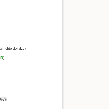
hichte der dzg)
IR
)
Heye