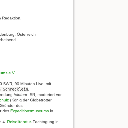
n Redaktion.
udenburg, Österreich
rscheinend
ums e.V.
0 SWR, 90 Minuten Live, mit
a Schrecklein
.
esendung
teletour
, SR, moderiert von
chulz
(König der Globetrotter,
Gründer des
r des
Expeditionsmuseums
in
e 4.
Reiseliteratur
-Fachtagung in