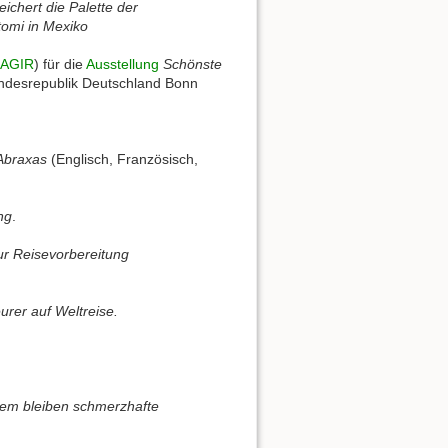
ichert die Palette der
Otomi in Mexiko
AGIR
) für die
Ausstellung
Schönste
undesrepublik Deutschland Bonn
Abraxas
(Englisch, Französisch,
ng
.
ur Reisevorbereitung
eurer auf Weltreise.
 dem bleiben schmerzhafte