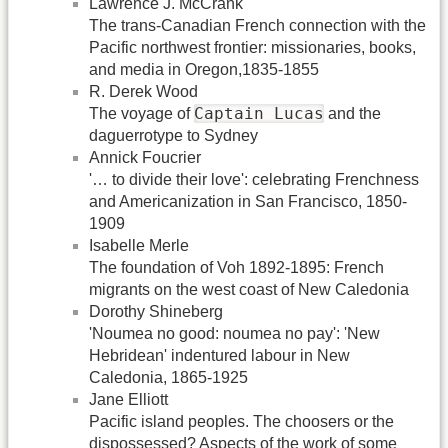
Lawrence J. McCrank
The trans-Canadian French connection with the
Pacific northwest frontier: missionaries, books,
and media in Oregon,1835-1855
R. Derek Wood
Captain Lucas
The voyage of
and the
daguerrotype to Sydney
Annick Foucrier
'… to divide their love': celebrating Frenchness
and Americanization in San Francisco, 1850-
1909
Isabelle Merle
The foundation of Voh 1892-1895: French
migrants on the west coast of New Caledonia
Dorothy Shineberg
'Noumea no good: noumea no pay': 'New
Hebridean' indentured labour in New
Caledonia, 1865-1925
Jane Elliott
Pacific island peoples. The choosers or the
dispossessed? Aspects of the work of some