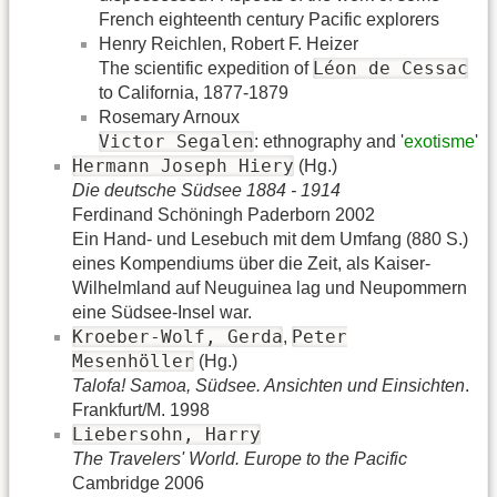
French eighteenth century Pacific explorers
Henry Reichlen, Robert F. Heizer
Léon de Cessac
The scientific expedition of
to California, 1877-1879
Rosemary Arnoux
Victor Segalen
: ethnography and '
exotisme
'
Hermann Joseph Hiery
(Hg.)
Die deutsche Südsee 1884 - 1914
Ferdinand Schöningh Paderborn 2002
Ein Hand- und Lesebuch mit dem Umfang (880 S.)
eines Kompendiums über die Zeit, als Kaiser-
Wilhelmland auf Neuguinea lag und Neupommern
eine Südsee-Insel war.
Kroeber-Wolf, Gerda
Peter
,
Mesenhöller
(Hg.)
Talofa! Samoa, Südsee. Ansichten und Einsichten
.
Frankfurt/M. 1998
Liebersohn, Harry
The Travelers' World. Europe to the Pacific
Cambridge 2006