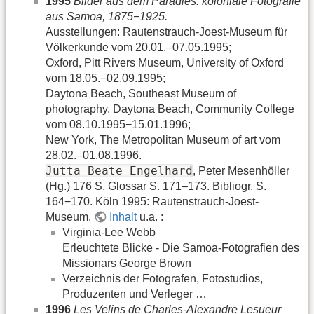
1995
Bilder aus dem Paradies: koloniale Fotografie
aus Samoa, 1875−1925.
Ausstellungen: Rautenstrauch-Joest-Museum für
Völkerkunde vom 20.01.–07.05.1995;
Oxford, Pitt Rivers Museum, University of Oxford
vom 18.05.−02.09.1995;
Daytona Beach, Southeast Museum of
photography, Daytona Beach, Community College
vom 08.10.1995−15.01.1996;
New York, The Metropolitan Museum of art vom
28.02.–01.08.1996.
Jutta Beate Engelhard
, Peter Mesenhöller
(Hg.) 176 S. Glossar S. 171–173.
Bibliogr
. S.
164−170. Köln 1995: Rautenstrauch-Joest-
Museum.
Inhalt
u.a. :
Virginia-Lee Webb
Erleuchtete Blicke - Die Samoa-Fotografien des
Missionars George Brown
Verzeichnis der Fotografen, Fotostudios,
Produzenten und Verleger …
1996
Les Velins de Charles-Alexandre Lesueur