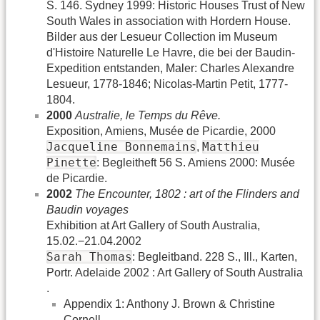
S. 146. Sydney 1999: Historic Houses Trust of New
South Wales in association with Hordern House.
Bilder aus der Lesueur Collection im Museum
d'Histoire Naturelle Le Havre, die bei der Baudin-
Expedition entstanden, Maler: Charles Alexandre
Lesueur, 1778-1846; Nicolas-Martin Petit, 1777-
1804.
2000
Australie, le Temps du Rêve.
Exposition, Amiens, Musée de Picardie, 2000
Jacqueline Bonnemains
Matthieu
,
Pinette
: Begleitheft 56 S. Amiens 2000: Musée
de Picardie.
2002
The Encounter, 1802 : art of the Flinders and
Baudin voyages
Exhibition at Art Gallery of South Australia,
15.02.−21.04.2002
Sarah Thomas
: Begleitband. 228 S., Ill., Karten,
Portr. Adelaide 2002 : Art Gallery of South Australia
.
Appendix 1: Anthony J. Brown & Christine
Cornell