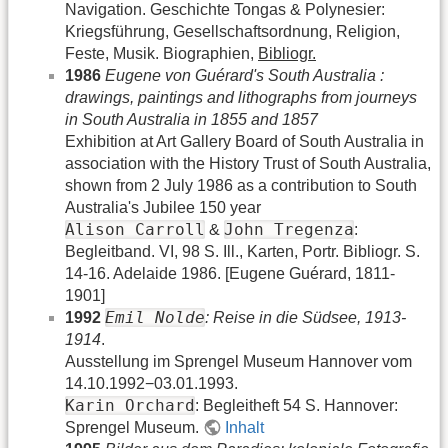
Navigation. Geschichte Tongas & Polynesier:
Kriegsführung, Gesellschaftsordnung, Religion,
Feste, Musik. Biographien,
Bibliogr.
1986
Eugene von Guérard's South Australia :
drawings, paintings and lithographs from journeys
in South Australia in 1855 and 1857
Exhibition at Art Gallery Board of South Australia in
association with the History Trust of South Australia,
shown from 2 July 1986 as a contribution to South
Australia's Jubilee 150 year
Alison Carroll
John Tregenza
&
:
Begleitband. VI, 98 S. Ill., Karten, Portr. Bibliogr. S.
14-16. Adelaide 1986. [Eugene Guérard, 1811-
1901]
Emil Nolde
1992
: Reise in die Südsee, 1913-
1914
.
Ausstellung im Sprengel Museum Hannover vom
14.10.1992−03.01.1993.
Karin Orchard
: Begleitheft 54 S. Hannover:
Sprengel Museum.
Inhalt