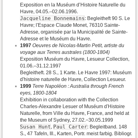
Exposition en la Muséum d’Histoire Naturelle du
Havre, 04.05.–02.06.1996.
Jacqueline Bonnemains
: Begleitheft 90 S. Le
Havre; l'Espace Claude Monet, 76310 Sainte-
Adresse, organisée par la Municipalité de Sainte-
Adresse et le Muséum du Havre.
1997
Oeuvres de Nicolas-Martin Petit, artiste du
voyage aux Terres australes (1800-1804)
Exposition Muséum du Havre, Lesueur Collection,
01.06.–31.12.1997
Begleitheft. 28 S., 1 Karte. Le Havre 1997: Muséum
d'histoire naturelle de Havre, Collection Lesueur.
1999
Terre Napoléon : Australia through French
eyes, 1800-1804
Exhibition in collaboration with the Collection
Charles-Alexandre Lesuer of Muséum d'Histoire
Naturelle, from Ville du Havre, France, and held at
the Museum of Sydney, 27.02.−30.05.1999
Susan Hunt
Paul Carter
,
: Begleitband. 148
S., 47 Tafeln, Ill., Karten, Portr. meist farbig. Bibliogr.