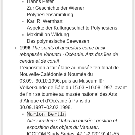
Hanns Peter
Zur Geschichte der Wiener
Polynesiensammlung
Karl R. Wernhart
Aspekte der Kulturgeschichte Polynesiens
Maximilian Wildung
Das polynesische Seewesen
1996
The spirits of ancestors come back,
rebaptisée Vanuatu - Océanie. Arts des îles de
cendre et de corail
L’exposition a fait étape au musée territorial de
Nouvelle-Calédonie à Nouméa du
03.09.−30.10.1996, puis au Museum für
Völkerkunde de Bâle du 15.03.−10.08.1997, avant
de finir sa tournée au musée national des Arts
d’Afrique et d’Océanie à Paris du
30.09.1997−02.02.1998.
Marion Bertin
Allier kastom et tabu au musée : gestion et
exposition des objets du Vanuatu
.
ICOFOM Study Series, 47.1-2 (2019) 41-55.