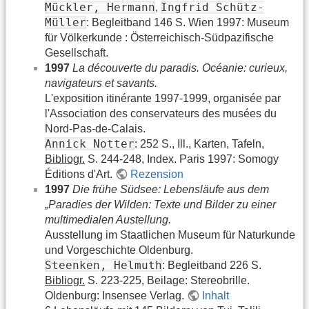
Mückler, Hermann
Ingfrid Schütz-
,
Müller
: Begleitband 146 S. Wien 1997: Museum
für Völkerkunde : Österreichisch-Südpazifische
Gesellschaft.
1997
La découverte du paradis. Océanie: curieux,
navigateurs et savants.
L'exposition itinérante 1997-1999, organisée par
l'Association des conservateurs des musées du
Nord-Pas-de-Calais.
Annick Notter
: 252 S., Ill., Karten, Tafeln,
Bibliogr.
S. 244-248, Index. Paris 1997: Somogy
Éditions d'Art.
Rezension
1997
Die frühe Südsee: Lebensläufe aus dem
„Paradies der Wilden: Texte und Bilder zu einer
multimedialen Austellung.
Ausstellung im Staatlichen Museum für Naturkunde
und Vorgeschichte Oldenburg.
Steenken, Helmuth
: Begleitband 226 S.
Bibliogr.
S. 223-225, Beilage: Stereobrille.
Oldenburg: Insensee Verlag.
Inhalt