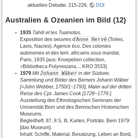
aktuellen Debatte. 215-226.
DOI
Australien & Ozeanien im Bild (12)
1935
Tahiti et les Tuamotus.
Anne Hervé
Exposition des oeuvres d'
(Toiles,
Lavis, Nacres). Agence éco. Des colonies
autonomes et des terri. africains sous mandat,
Paris, 1935 [aus: Kroepelien collection,
=Bibliotheca Polynesiana… KRO 3533]
Johann Wäber
1979
Mit
in der Südsee.
Sammlung und Bilder des Berners Johann Wäber
[=John Webber, 1750/1−1793], Maler auf der dritten
Reise des Cpt. James Cook [1728−1779 ].
Ausstellung des Ethnologischen Seminars der
Universität Bern und des Bernischen Historischen
Museums.
Begleitheft. 87, 8 S. Ill. Karten, Porträts. Bern 1979:
[das Museum].
Inhalt: Schiffe, Material, Besatzung, Leben an Bord,