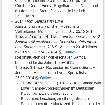
6 Lebensläufe mit 145 Bildern: von Tui, Talili,
Gumbo, Queen
Emma
, Engelhardt und Nolde und
Heinrich
mit den ersten Stereofotos von
Fellmann
.
2014
From Samoa with Love?
Ausstellung im Staatlichen Museum für
Völkerkunde, München, vom 31.01.–05.12.2014.
Thode-Arora, Hilke
:
From Samoa with Love?
Samoa-Völkerschauen im Deutschen Kaiserreich -
eine Spurensuche.
216 S. München 2014: Hirmer.
ISBN 978-3-7774-2237-4
Online
Rekonstruktion der Völkerschauen Samoa
betreffend für die Jahre 1895−1911.
Thomas Schwarz: Rezension in: Connections. A
Journal for Historians and Area Specialists,
26.09.2014
Online
Thode-Arora, H.
(2018). »From Samoa with
Love? Samoa-Völkerschauen im Deutschen
Kaiserreich. Eine Spurensuche«.
Provenienzforschung zu ethnografischen
Sammlungen der Kolonialzeit. Positionen in der