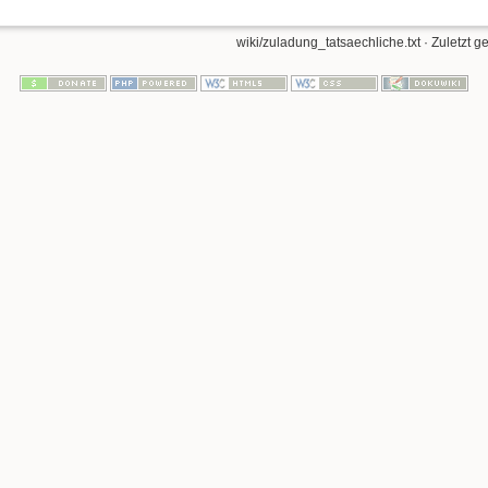
wiki/zuladung_tatsaechliche.txt
· Zuletzt g