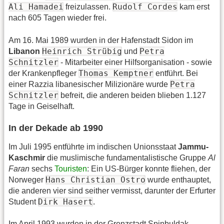
Ali Hamadei
Rudolf Cordes
freizulassen.
kam erst
nach 605 Tagen wieder frei.
Am 16. Mai 1989 wurden in der Hafenstadt Sidon im
Heinrich Strübig
Petra
Libanon
und
Schnitzler
- Mitarbeiter einer Hilfsorganisation - sowie
Thomas Kemptner
der Krankenpfleger
entführt. Bei
Petra
einer Razzia libanesischer Milizionäre wurde
Schnitzler
befreit, die anderen beiden blieben 1.127
Tage in Geiselhaft.
In der Dekade ab 1990
Im Juli 1995 entführte im indischen Unionsstaat
Jammu-
Kaschmir
die muslimische fundamentalistische Gruppe
Al
Faran
sechs
Touristen
: Ein US-Bürger konnte fliehen, der
Hans Christian Ostro
Norweger
wurde enthauptet,
die anderen vier sind seither vermisst, darunter der Erfurter
Dirk Hasert
Student
.
Im April 1993 wurden in der Grenzstadt Spinbuldak,