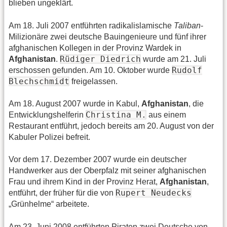
blieben ungeklärt.
Am 18. Juli 2007 entführten radikalislamische
Taliban
-
Milizionäre zwei deutsche Bauingenieure und fünf ihrer
afghanischen Kollegen in der Provinz Wardek in
Rüdiger Diedrich
Afghanistan
.
wurde am 21. Juli
Rudolf
erschossen gefunden. Am 10. Oktober wurde
Blechschmidt
freigelassen.
Am 18. August 2007 wurde in Kabul,
Afghanistan
, die
Christina M.
Entwicklungshelferin
aus einem
Restaurant entführt, jedoch bereits am 20. August von der
Kabuler Polizei befreit.
Vor dem 17. Dezember 2007 wurde ein deutscher
Handwerker aus der Oberpfalz mit seiner afghanischen
Frau und ihrem Kind in der Provinz Herat,
Afghanistan
,
Rupert Neudecks
entführt, der früher für die von
„Grünhelme“ arbeitete.
Am 23. Juni 2008 entführten Piraten zwei Deutsche von