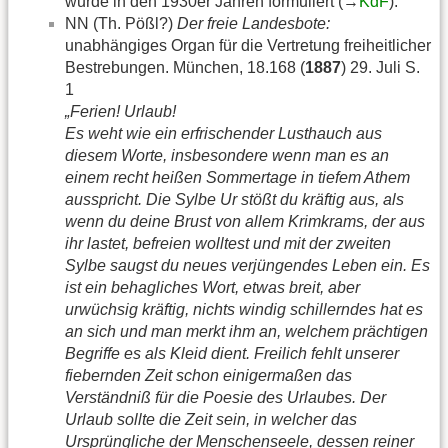
wurde in den 1930er Jahren formuliert (→
KdF
).
NN (Th. Pößl?)
Der freie Landesbote:
unabhängiges Organ für die Vertretung freiheitlicher
Bestrebungen. München, 18.168 (
1887
) 29. Juli S.
1
„Ferien! Urlaub!
Es weht wie ein erfrischender Lusthauch aus
diesem Worte, insbesondere wenn man es an
einem recht heißen Sommertage in tiefem Athem
ausspricht. Die Sylbe Ur stößt du kräftig aus, als
wenn du deine Brust von allem Krimkrams, der aus
ihr lastet, befreien wolltest und mit der zweiten
Sylbe saugst du neues verjüngendes Leben ein. Es
ist ein behagliches Wort, etwas breit, aber
urwüchsig kräftig, nichts windig schillerndes hat es
an sich und man merkt ihm an, welchem prächtigen
Begriffe es als Kleid dient. Freilich fehlt unserer
fiebernden Zeit schon einigermaßen das
Verständniß für die Poesie des Urlaubes. Der
Urlaub sollte die Zeit sein, in welcher das
Ursprüngliche der Menschenseele, dessen reiner