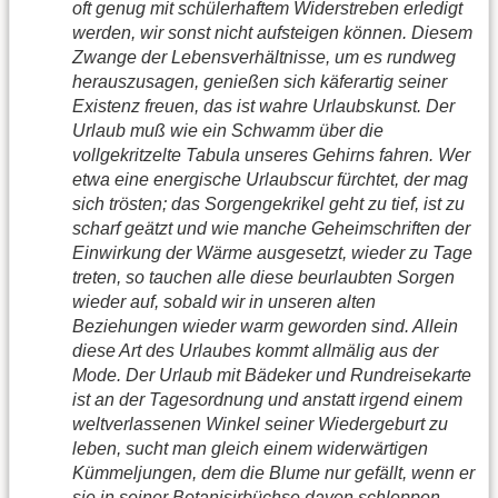
oft genug mit schülerhaftem Widerstreben erledigt
werden, wir sonst nicht aufsteigen können. Diesem
Zwange der Lebensverhältnisse, um es rundweg
herauszusagen, genießen sich käferartig seiner
Existenz freuen, das ist wahre Urlaubskunst. Der
Urlaub muß wie ein Schwamm über die
vollgekritzelte Tabula unseres Gehirns fahren. Wer
etwa eine energische Urlaubscur fürchtet, der mag
sich trösten; das Sorgengekrikel geht zu tief, ist zu
scharf geätzt und wie manche Geheimschriften der
Einwirkung der Wärme ausgesetzt, wieder zu Tage
treten, so tauchen alle diese beurlaubten Sorgen
wieder auf, sobald wir in unseren alten
Beziehungen wieder warm geworden sind. Allein
diese Art des Urlaubes kommt allmälig aus der
Mode. Der Urlaub mit Bädeker und Rundreisekarte
ist an der Tagesordnung und anstatt irgend einem
weltverlassenen Winkel seiner Wiedergeburt zu
leben, sucht man gleich einem widerwärtigen
Kümmeljungen, dem die Blume nur gefällt, wenn er
sie in seiner Botanisirbüchse davon schleppen