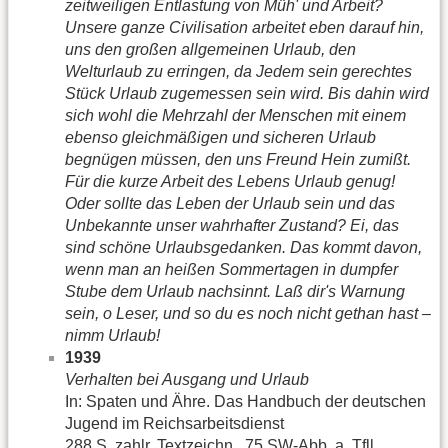
zeitweiligen Entlastung von Müh' und Arbeit?
Unsere ganze Civilisation arbeitet eben darauf hin,
uns den großen allgemeinen Urlaub, den
Welturlaub zu erringen, da Jedem sein gerechtes
Stück Urlaub zugemessen sein wird. Bis dahin wird
sich wohl die Mehrzahl der Menschen mit einem
ebenso gleichmäßigen und sicheren Urlaub
begnügen müssen, den uns Freund Hein zumißt.
Für die kurze Arbeit des Lebens Urlaub genug!
Oder sollte das Leben der Urlaub sein und das
Unbekannte unser wahrhafter Zustand? Ei, das
sind schöne Urlaubsgedanken. Das kommt davon,
wenn man an heißen Sommertagen in dumpfer
Stube dem Urlaub nachsinnt. Laß dir's Warnung
sein, o Leser, und so du es noch nicht gethan hast –
nimm Urlaub!
1939
Verhalten bei Ausgang und Urlaub
In: Spaten und Ähre. Das Handbuch der deutschen
Jugend im Reichsarbeitsdienst
288 S. zahlr. Textzeichn., 75 SW-Abb. a. Tfll.