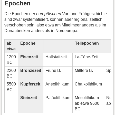
Epochen
Die Epochen der
europäischen
Vor- und Frühgeschichte
sind zwar systematisiert, können aber regional zeitlich
verschoben sein, also etwa am Mittelmeer anders als im
Donaubecken anders als in Nordeuropa:
ab
Epoche
Teilepochen
etwa
1200
Eisenzeit
Hallstattzeit
La-Tène-Zeit
BC
2200
Bronzezeit
Frühe B.
Mittlere B.
Spät
BC
5500
Kupferzeit
Äneolithikum
Chalkolithikum
BC
Steinzeit
Paläolithikum
Mesolithikum
Neol
ab etwa 9600
ab 5
BC