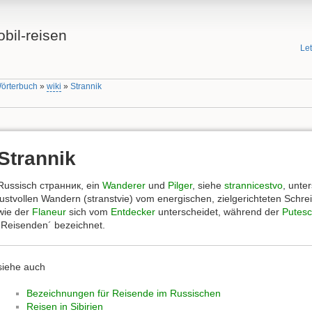
bil-reisen
Le
Wörterbuch
»
wiki
»
Strannik
Strannik
Russisch странник, ein
Wanderer
und
Pilger
, siehe
strannicestvo
, unte
lustvollen Wandern (stranstvie) vom energischen, zielgerichteten Schr
wie der
Flaneur
sich vom
Entdecker
unterscheidet, während der
Putesc
`Reisenden´ bezeichnet.
siehe auch
Bezeichnungen für Reisende im Russischen
Reisen in Sibirien