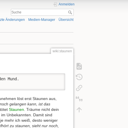
Anmelden
tzte Änderungen
Medien-Manager
Übersicht
wiki:staunen
en Mund.

unehmen löst erst Staunen aus,
sch gelangen kann, ist das
tötet
Staunen
. Träume nicht dein
m im Unbekannten. Damit sind
e mehr ich weiß, desto weniger
fhört zu staunen, sieht nur noch,