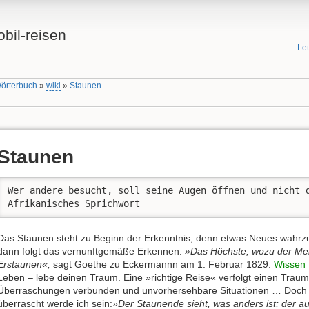
bil-reisen
Le
Wörterbuch
»
wiki
»
Staunen
Staunen
Wer andere besucht, soll seine Augen öffnen und nicht d
Afrikanisches Sprichwort
Das Staunen steht zu Beginn der Erkenntnis, denn etwas Neues wahrz
dann folgt das vernunftgemäße Erkennen.
»Das Höchste, wozu der Men
Erstaunen«,
sagt Goethe zu Eckermannn am 1. Februar 1829.
Wissen
Leben – lebe deinen Traum. Eine »richtige Reise« verfolgt einen Trau
Überraschungen verbunden und unvorhersehbare Situationen … Doch j
überrascht werde ich sein:
»Der Staunende sieht, was anders ist; der au