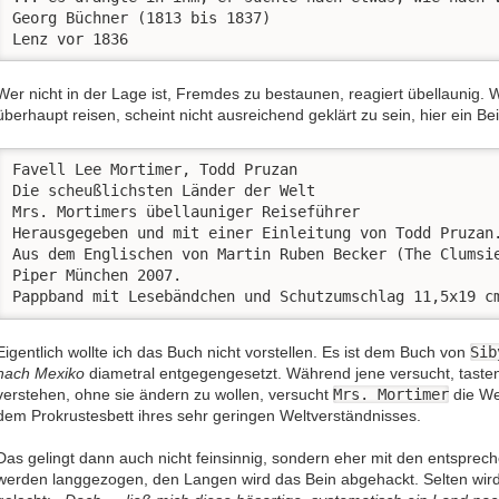
Georg Büchner (1813 bis 1837) 

Lenz vor 1836
Wer nicht in der Lage ist, Fremdes zu bestaunen, reagiert übellaunig.
überhaupt reisen, scheint nicht ausreichend geklärt zu sein, hier ein Bei
Favell Lee Mortimer, Todd Pruzan

Die scheußlichsten Länder der Welt

Mrs. Mortimers übellauniger Reiseführer

Herausgegeben und mit einer Einleitung von Todd Pruzan.
Aus dem Englischen von Martin Ruben Becker (The Clumsie
Piper München 2007. 

Pappband mit Lesebändchen und Schutzumschlag 11,5x19 c
Eigentlich wollte ich das Buch nicht vorstellen. Es ist dem Buch von
Sib
nach Mexiko
diametral entgegengesetzt. Während jene versucht, taste
verstehen, ohne sie ändern zu wollen, versucht
Mrs. Mortimer
die We
dem Prokrustesbett ihres sehr geringen Weltverständnisses.
Das gelingt dann auch nicht feinsinnig, sondern eher mit den entspre
werden langgezogen, den Langen wird das Bein abgehackt. Selten wird