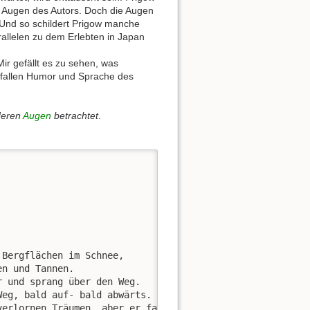
die Augen des Autors. Doch die Augen
 Und so schildert Prigow manche
allelen zu dem Erlebten in Japan
ir gefällt es zu sehen, was
gefallen Humor und Sprache des
deren
Augen
betrachtet
.
Bergflächen im Schnee, 

n und Tannen. 

 und sprang über den Weg.

eg, bald auf- bald abwärts.

erlornen Träumen, aber er fand nichts.
