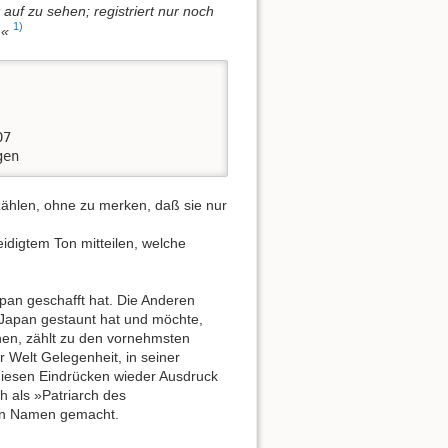
t auf zu sehen; registriert nur noch
1)
.«
7

gen
erzählen, ohne zu merken, daß sie nur
leidigtem Ton mitteilen, welche
apan geschafft hat. Die Anderen
n Japan gestaunt hat und möchte,
en, zählt zu den vornehmsten
r Welt Gelegenheit, in seiner
diesen Eindrücken wieder Ausdruck
ch als »Patriarch des
en Namen gemacht.