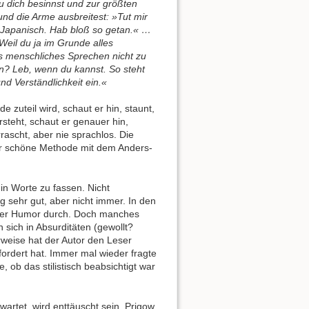
u dich besinnst und zur größten
d die Arme ausbreitest: »Tut mir
ein Japanisch. Hab bloß so getan.« …
 Weil du ja im Grunde alles
ges menschliches Sprechen nicht zu
n? Leb, wenn du kannst. So steht
nd Verständlichkeit ein.«
 zuteil wird, schaut er hin, staunt,
steht, schaut er genauer hin,
rascht, aber nie sprachlos. Die
ehr schöne Methode mit dem Anders-
 in Worte zu fassen. Nicht
 sehr gut, aber nicht immer. In den
ener Humor durch. Doch manches
 sich in Absurditäten (gewollt?
rweise hat der Autor den Leser
fordert hat. Immer mal wieder fragte
, ob das stilistisch beabsichtigt war
wartet, wird enttäuscht sein. Prigow