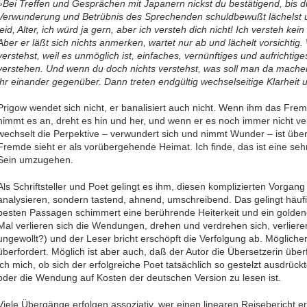
»Bei Treffen und Gesprächen mit Japanern nickst du bestätigend, bis d
Verwunderung und Betrübnis des Sprechenden schuldbewußt lächelst un
leid, Alter, ich würd ja gern, aber ich versteh dich nicht! Ich versteh k
Aber er läßt sich nichts anmerken, wartet nur ab und lächelt vorsichtig.
verstehst, weil es unmöglich ist, einfaches, vernünftiges und aufrichti
verstehen. Und wenn du doch nichts verstehst, was soll man da mache
ihr einander gegenüber. Dann treten endgültig wechselseitige Klarheit u
Prigow wendet sich nicht, er banalisiert auch nicht. Wenn ihm das Fremde
nimmt es an, dreht es hin und her, und wenn er es noch immer nicht ver
wechselt die Perpektive – verwundert sich und nimmt Wunder – ist über
Fremde sieht er als vorübergehende Heimat. Ich finde, das ist eine s
Sein umzugehen.
Als Schriftsteller und Poet gelingt es ihm, diesen komplizierten Vorgang
analysieren, sondern tastend, ahnend, umschreibend. Das gelingt häufig
besten Passagen schimmert eine berührende Heiterkeit und ein gold
Mal verlieren sich die Wendungen, drehen und verdrehen sich, verlieren
ungewollt?) und der Leser bricht erschöpft die Verfolgung ab. Mögliche
überfordert. Möglich ist aber auch, daß der Autor die Übersetzerin über
ich mich, ob sich der erfolgreiche Poet tatsächlich so gestelzt ausdrückte
oder die Wendung auf Kosten der deutschen Version zu lesen ist.
Viele Übergänge erfolgen assoziativ, wer einen linearen Reisebericht er