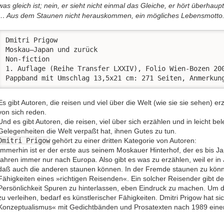
was gleich ist; nein, er sieht nicht einmal das Gleiche, er hört überhaup
… Aus dem Staunen nicht herauskommen, ein mögliches Lebensmotto
Dmitri Prigow

Moskau–Japan und zurück

Non-fiction

1. Auflage (Reihe Transfer LXXIV), Folio Wien-Bozen 200
Pappband mit Umschlag 13,5x21 cm: 271 Seiten, Anmerkun
Es gibt Autoren, die reisen und viel über die Welt (wie sie sie sehen) 
von sich reden.
Und es gibt Autoren, die reisen, viel über sich erzählen und in leicht be
Gelegenheiten die Welt verpaßt hat, ihnen Gutes zu tun.
Dmitri Prigow
gehört zu einer dritten Kategorie von Autoren:
Immerhin ist er der erste aus seinem Moskauer Hinterhof, der es bis J
fahren immer nur nach Europa. Also gibt es was zu erzählen, weil er i
daß auch die anderen staunen können. In der Fremde staunen zu könn
Fähigkeiten eines »richtigen Reisenden«. Ein solcher Reisender gibt de
Persönlichkeit Spuren zu hinterlassen, eben Eindruck zu machen. Um 
zu verleihen, bedarf es künstlerischer Fähigkeiten. Dmitri Prigow hat si
Konzeptualismus« mit Gedichtbänden und Prosatexten nach 1989 ein