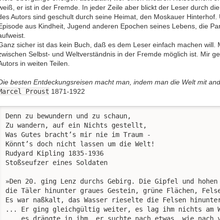
weiß, er ist in der Fremde. In jeder Zeile aber blickt der Leser durch 
des Autors sind geschult durch seine Heimat, den Moskauer Hinterhof.
Episode aus Kindheit, Jugend anderen Epochen seines Lebens, die Par
aufweist.
Ganz sicher ist das kein Buch, daß es dem Leser einfach machen will. M
zwischen Selbst- und Weltverständnis in der Fremde möglich ist. Mir 
Autors in weiten Teilen.
Die besten Entdeckungsreisen macht man, indem man die Welt mit an
Marcel Proust
1871-1922
Denn zu bewundern und zu schaun,

Zu wandern, auf ein Nichts gestellt,

Was Gutes bracht’s mir nie im Traum -

Könnt’s doch nicht lassen um die Welt!

Rudyard Kipling 1835-1936

Stoßseufzer eines Soldaten

»Den 20. ging Lenz durchs Gebirg. Die Gipfel und hohen 
die Täler hinunter graues Gestein, grüne Flächen, Felse
Es war naßkalt, das Wasser rieselte die Felsen hinunter
... Er ging gleichgültig weiter, es lag ihm nichts am W
... es drängte in ihm, er suchte nach etwas, wie nach v