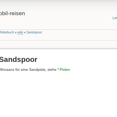
bil-reisen
Le
Wörterbuch
»
wiki
»
Sandspoor
Sandspoor
Africaans für eine Sandpiste, siehe *
Pisten