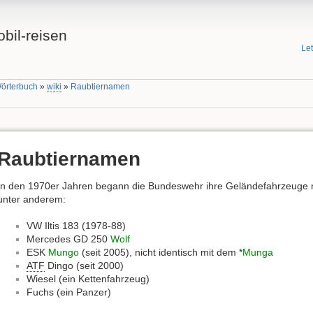
bil-reisen
Le
Wörterbuch
»
wiki
»
Raubtiernamen
Raubtiernamen
In den 1970er Jahren begann die Bundeswehr ihre Geländefahrzeuge 
unter anderem:
VW Iltis 183 (1978-88)
Mercedes GD 250
Wolf
ESK
Mungo
(seit 2005), nicht identisch mit dem *
Munga
ATF
Dingo (seit 2000)
Wiesel (ein Kettenfahrzeug)
Fuchs (ein Panzer)