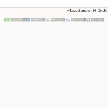
wiki/raubtiernamen.txt
· Zuletzt