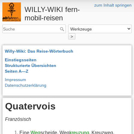
zum Inhalt springen
WILLY-WIKI fern-
mobil-reisen
>
Willy-Wiki: Das Reise-Wörterbuch
Einstiegsseiten
Strukturierte Übersichten
Seiten A—Z
Impressum
Datenschutzerklärung
Quatervois
Französisch
Eine
Weg
scheide, Weg
kreuzung
, Kreuzweg,