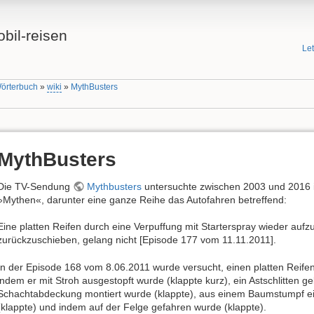
bil-reisen
Le
Wörterbuch
»
wiki
»
MythBusters
MythBusters
Die TV-Sendung
Mythbusters
untersuchte zwischen 2003 und 2016 
»Mythen«, darunter eine ganze Reihe das Autofahren betreffend:
Eine platten Reifen durch eine Verpuffung mit Starterspray wieder auf
zurückzuschieben, gelang nicht [Episode 177 vom 11.11.2011].
In der Episode 168 vom 8.06.2011 wurde versucht, einen platten Reifen
indem er mit Stroh ausgestopft wurde (klappte kurz), ein Astschlitten ge
Schachtabdeckung montiert wurde (klappte), aus einem Baumstumpf e
(klappte) und indem auf der Felge gefahren wurde (klappte).