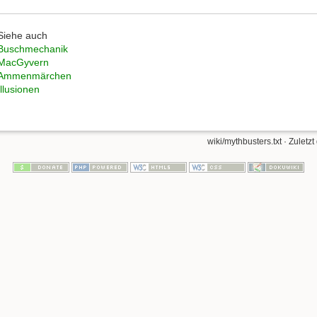
Siehe auch
Buschmechanik
MacGyvern
Ammenmärchen
Illusionen
wiki/mythbusters.txt
· Zuletzt