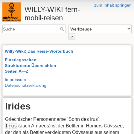
zum Inhalt springen
WILLY-WIKI fern-
mobil-reisen
>
Willy-Wiki: Das Reise-Wörterbuch
Einstiegsseiten
Strukturierte Übersichten
Seiten A—Z
Impressum
Datenschutzerklärung
Irides
Griechischer Personenname `Sohn des Irus´.
Irus
(auch Arnaeus) ist der Bettler in Homers
Odyssee
,
der den als Bettler verkleideten Odysseus aus seinem