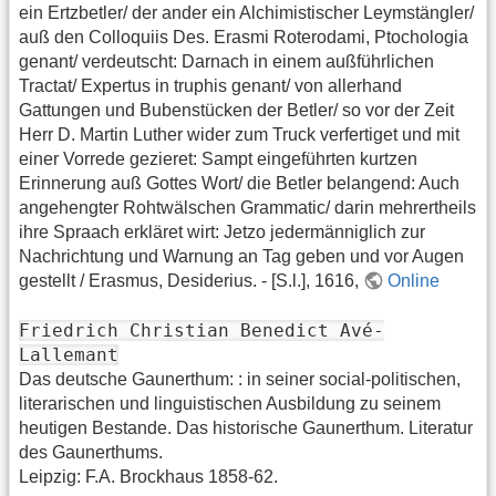
ein Ertzbetler/ der ander ein Alchimistischer Leymstängler/
auß den Colloquiis Des. Erasmi Roterodami, Ptochologia
genant/ verdeutscht: Darnach in einem außführlichen
Tractat/ Expertus in truphis genant/ von allerhand
Gattungen und Bubenstücken der Betler/ so vor der Zeit
Herr D. Martin Luther wider zum Truck verfertiget und mit
einer Vorrede gezieret: Sampt eingeführten kurtzen
Erinnerung auß Gottes Wort/ die Betler belangend: Auch
angehengter Rohtwälschen Grammatic/ darin mehrertheils
ihre Spraach erkläret wirt: Jetzo jedermänniglich zur
Nachrichtung und Warnung an Tag geben und vor Augen
gestellt / Erasmus, Desiderius. - [S.l.], 1616,
Online
Friedrich Christian Benedict Avé-
Lallemant
Das deutsche Gaunerthum: : in seiner social-politischen,
literarischen und linguistischen Ausbildung zu seinem
heutigen Bestande. Das historische Gaunerthum. Literatur
des Gaunerthums.
Leipzig: F.A. Brockhaus 1858-62.