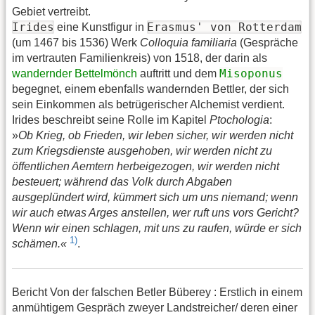
Gebiet vertreibt.
Irides
Erasmus' von Rotterdam
eine Kunstfigur in
(um 1467 bis 1536) Werk
Colloquia familiaria
(Gespräche
im vertrauten Familienkreis) von 1518, der darin als
Misoponus
wandernder Bettelmönch
auftritt und dem
begegnet, einem ebenfalls wandernden Bettler, der sich
sein Einkommen als betrügerischer Alchemist verdient.
Irides beschreibt seine Rolle im Kapitel
Ptochologia
:
»
Ob Krieg, ob Frieden, wir leben sicher, wir werden nicht
zum Kriegsdienste ausgehoben, wir werden nicht zu
öffentlichen Aemtern herbeigezogen, wir werden nicht
besteuert; während das Volk durch Abgaben
ausgeplündert wird, kümmert sich um uns niemand; wenn
wir auch etwas Arges anstellen, wer ruft uns vors Gericht?
Wenn wir einen schlagen, mit uns zu raufen, würde er sich
1)
schämen.«
.
Bericht Von der falschen Betler Büberey : Erstlich in einem
anmühtigem Gespräch zweyer Landstreicher/ deren einer