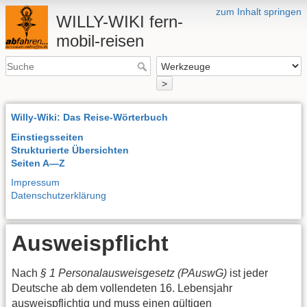
zum Inhalt springen
WILLY-WIKI fern-
mobil-reisen
>
Willy-Wiki: Das Reise-Wörterbuch
Einstiegsseiten
Strukturierte Übersichten
Seiten A—Z
Impressum
Datenschutzerklärung
Ausweispflicht
Nach
§ 1 Personalausweisgesetz (PAuswG)
ist jeder
Deutsche ab dem vollendeten 16. Lebensjahr
ausweispflichtig und muss einen gültigen