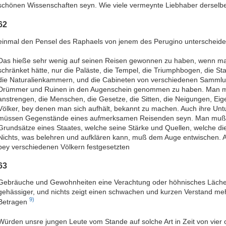
schönen Wissenschaften seyn. Wie viele vermeynte Liebhaber derselbe
62
einmal den Pensel des Raphaels von jenem des Perugino unterschei
Das hieße sehr wenig auf seinen Reisen gewonnen zu haben, wenn ma
schränket hätte, nur die Paläste, die Tempel, die Triumphbogen, die St
die Naturalienkammern, und die Cabineten von verschiedenen Sammlun
Drümmer und Ruinen in den Augenschein genommen zu haben. Man mu
anstrengen, die Menschen, die Gesetze, die Sitten, die Neigungen, E
Völker, bey denen man sich aufhält, bekannt zu machen. Auch ihre Un
müssen Gegenstände eines aufmerksamen Reisenden seyn. Man muß e
Grundsätze eines Staates, welche seine Stärke und Quellen, welche di
Nichts, was belehren und aufklären kann, muß dem Auge entwischen. A
bey verschiedenen Völkern festgesetzten
63
Gebräuche und Gewohnheiten eine Verachtung oder höhnisches Lächeln 
gehässiger, und nichts zeigt einen schwachen und kurzen Verstand me
9)
Betragen
Würden unsre jungen Leute vom Stande auf solche Art in Zeit von vier