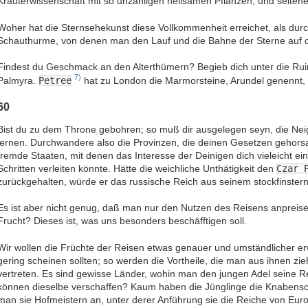
Kräuterwissenschaft mit so unzähligen heilsamen Pflanzen, und selte
Woher hat die Sternsehekunst diese Vollkommenheit erreichet, als durc
Schauthurme, von denen man den Lauf und die Bahne der Sterne auf 
Findest du Geschmack an den Alterthümern? Begieb dich unter die Ru
7)
Palmyra.
Petree
hat zu London die Marmorsteine, Arundel genennt, 
60
Bist du zu dem Throne gebohren; so muß dir ausgelegen seyn, die Ne
lernen. Durchwandere also die Provinzen, die deinen Gesetzen gehorsa
fremde Staaten, mit denen das Interesse der Deinigen dich vieleicht ein
Schritten verleiten könnte. Hätte die weichliche Unthätigkeit den
Czar 
zurückgehalten, würde er das russische Reich aus seinem stockfinst
Es ist aber nicht genug, daß man nur den Nutzen des Reisens anpreis
Frucht? Dieses ist, was uns besonders beschäfftigen soll.
Wir wollen die Früchte der Reisen etwas genauer und umständlicher erw
gering scheinen sollten; so werden die Vortheile, die man aus ihnen zi
vertreten. Es sind gewisse Länder, wohin man den jungen Adel seine R
können dieselbe verschaffen? Kaum haben die Jünglinge die Knabensc
man sie Hofmeistern an, unter derer Anführung sie die Reiche von Eur